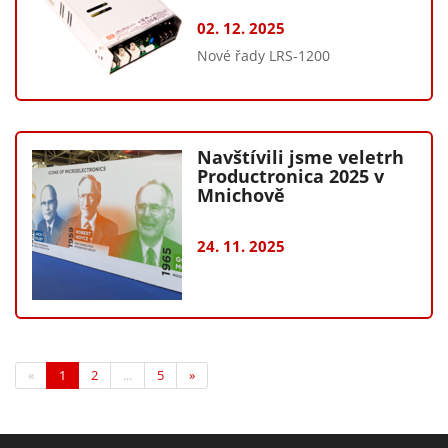
02. 12. 2025
Nové řady LRS-1200
Navštívili jsme veletrh
Productronica 2025 v
Mnichově
24. 11. 2025
(current)
«
1
2
...
5
»