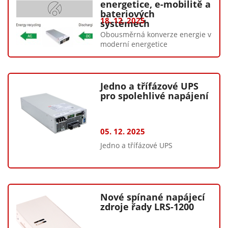
energetice, e-mobilitě a
bateriových
18. 12. 2025
systémech
Obousměrná konverze energie v
moderní energetice
Jedno a třífázové UPS
pro spolehlivé napájení
05. 12. 2025
Jedno a třífázové UPS
Nové spínané napájecí
zdroje řady LRS-1200