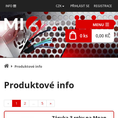
INFO
CZK
PŘIHLÁSIT SE
REGISTRACE
MENU
0 ks
0,00 KČ
Úvodní
Produktové info
stránka
Produktové info
(current)
«
1
2
...
5
»
Záruka 3 roky na Mean