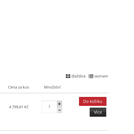
dlaždice
seznam
Cena za kus
Množství
4 799,61 Kč
Více