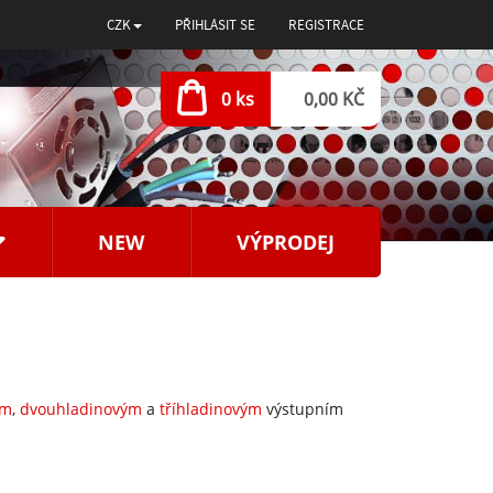
CZK
PŘIHLÁSIT SE
REGISTRACE
0 ks
0,00 KČ
NEW
VÝPRODEJ
ým
,
dvouhladinovým
a
tříhladinovým
výstupním