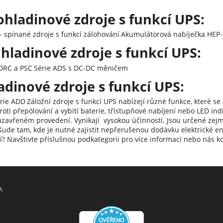
hladinové zdroje s funkcí UPS:
- spínané zdroje s funkcí zálohování
Akumulátorová nabíječka HEP
hladinové zdroje s funkcí UPS:
 DRC a PSC
Série ADS s DC-DC měničem
adinové zdroje s funkcí UPS:
rie ADD
Záložní zdroje s funkcí UPS nabízejí různé funkce, které se
oti přepólování a vybití baterie, třístupňové nabíjení nebo LED indi
zavřeném provedení. Vynikají vysokou účinností. Jsou určené zejm
šude tam, kde je nutné zajistit nepřerušenou dodávku elektrické en
? Navštivte příslušnou podkategorii pro více informací nebo nás ko
A