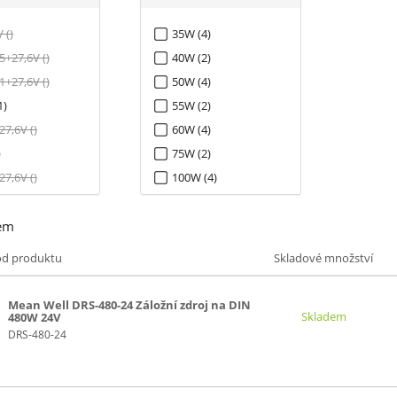
 ()
35W (4)
5+27,6V ()
40W (2)
1+27,6V ()
50W (4)
1)
55W (2)
27,6V ()
60W (4)
)
75W (2)
27,6V ()
100W (4)
()
120W (2)
em
27,6V ()
150W (4)
160W (3)
ód produktu
Skladové množství
180W (2)
240W (3)
Mean Well DRS-480-24 Záložní zdroj na DIN
Skladem
480W 24V
360W (3)
DRS-480-24
480W (1)
600W (3)