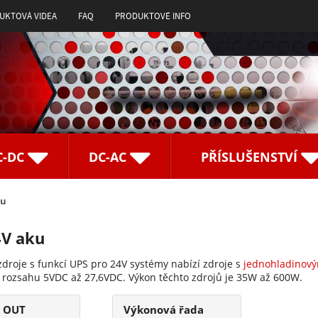
UKTOVÁ VIDEA
FAQ
PRODUKTOVÉ INFO
C-DC
DC-AC
PŘÍSLUŠENSTVÍ
ku
4V aku
droje s funkcí UPS pro 24V systémy nabízí zdroje s
jednohladinov
 rozsahu 5VDC až 27,6VDC. Výkon těchto zdrojů je 35W až 600W.
í OUT
Výkonová řada