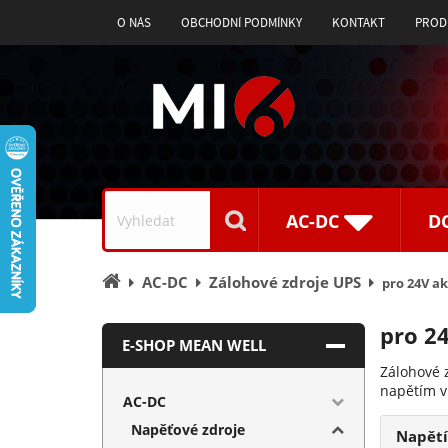
O NÁS
OBCHODNÍ PODMÍNKY
KONTAKT
PROD
Vyhledávání
AC-DC
D
Úvodní
AC-DC
Zálohové zdroje UPS
pro 24V a
stránka
pro 2
E-SHOP MEAN WELL
Zálohové z
napětím v
AC-DC
Napěťové zdroje
Napět