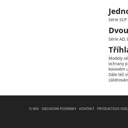
Jedno
Série SCP 
Dvou
Série AD,
Tříhl
Modely sé
ochrany pr
kovovém u
Dále též v
zálohování
O NÁS
OBCHODNÍ PODMÍNKY
KONTAKT
PRODUKTOVÁ VIDE