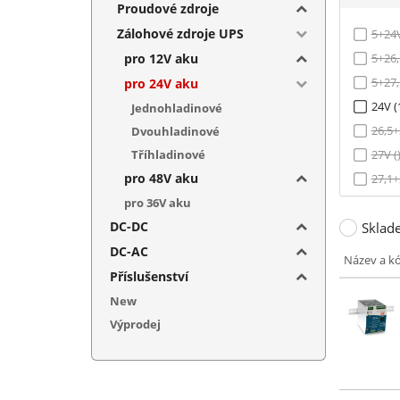
Proudové zdroje
Zálohové zdroje UPS
5+24V
pro 12V aku
5+26,
5+27,
pro 24V aku
24V (
Jednohladinové
26,5+
Dvouhladinové
Tříhladinové
27V (
pro 48V aku
27,1+
pro 36V aku
27,6V 
DC-DC
Sklad
27,6+
DC-AC
Název a k
Příslušenství
New
Výprodej