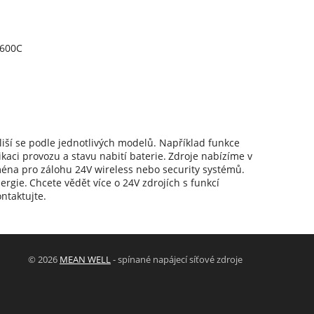
-600C
 liší se podle jednotlivých modelů. Například funkce
kaci provozu a stavu nabití baterie.
Zdroje nabízíme v
éna pro zálohu 24V wireless nebo security systémů.
ergie.
Chcete vědět více o 24V zdrojích s funkcí
ntaktujte.
© 2026
MEAN WELL
- spínané napájecí síťové zdroje