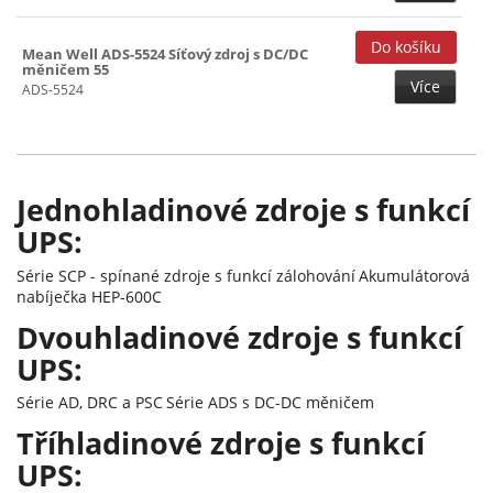
480W ()
Mean Well ADS-5524 Síťový zdroj s DC/DC
600W ()
měničem 55
Více
ADS-5524
Jednohladinové zdroje s funkcí
UPS:
Série SCP - spínané zdroje s funkcí zálohování
Akumulátorová
nabíječka HEP-600C
Dvouhladinové zdroje s funkcí
UPS:
Série AD, DRC a PSC
Série ADS s DC-DC měničem
Tříhladinové zdroje s funkcí
UPS: