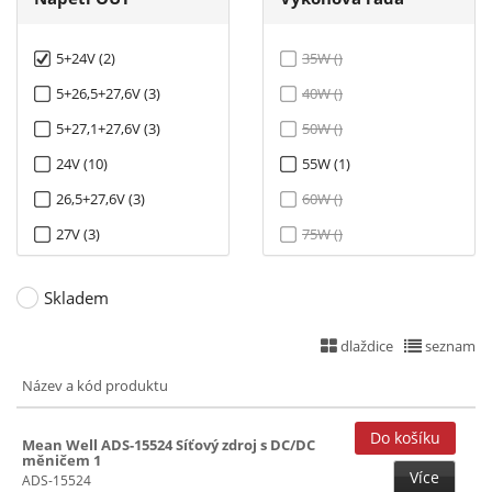
5+24V (2)
35W ()
5+26,5+27,6V (3)
40W ()
5+27,1+27,6V (3)
50W ()
24V (10)
55W (1)
26,5+27,6V (3)
60W ()
27V (3)
75W ()
27,1+27,6V (3)
100W ()
Skladem
27,6V (5)
120W ()
27,6+27,6V (13)
150W (1)
dlaždice
seznam
160W ()
Název a kód produktu
180W ()
Mean Well ADS-15524 Síťový zdroj s DC/DC
240W ()
měničem 1
Více
360W ()
ADS-15524