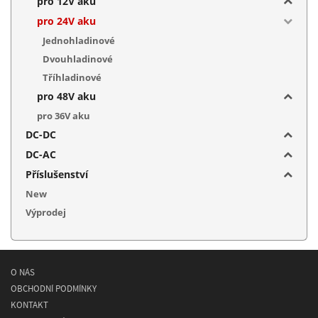
pro 12V aku
pro 24V aku
Jednohladinové
Dvouhladinové
Tříhladinové
pro 48V aku
pro 36V aku
DC-DC
DC-AC
Příslušenství
New
Výprodej
O NÁS
OBCHODNÍ PODMÍNKY
KONTAKT