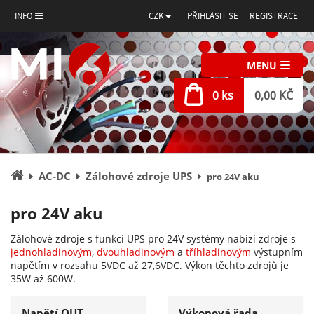
INFO
CZK
PŘIHLÁSIT SE
REGISTRACE
MENU
0 ks
0,00 KČ
Úvodní
AC-DC
Zálohové zdroje UPS
pro 24V aku
stránka
pro 24V aku
Zálohové zdroje s funkcí UPS pro 24V systémy nabízí zdroje s
jednohladinovým
,
dvouhladinovým
a
tříhladinovým
výstupním
napětím v rozsahu 5VDC až 27,6VDC. Výkon těchto zdrojů je
35W až 600W.
Napětí OUT
Výkonová řada