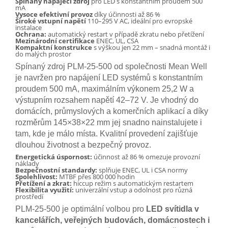
Spínaný napájecí zdroj
pro LED s konstantním proudem 500
mA
Vysoce efektivní provoz
díky účinnosti až 86 %
Široké vstupní napětí
110–295 V AC, ideální pro evropské
instalace
Ochrana:
automatický restart v případě zkratu nebo přetížení
Mezinárodní certifikace
ENEC, UL, CSA
Kompaktní konstrukce
s výškou jen 22 mm – snadná montáž i
do malých prostor
Spínaný zdroj PLM-25-500 od společnosti Mean Well
je navržen pro napájení LED systémů s konstantním
proudem 500 mA, maximálním výkonem 25,2 W a
výstupním rozsahem napětí 42–72 V. Je vhodný do
domácích, průmyslových a komerčních aplikací a díky
rozměrům 145×38×22 mm jej snadno nainstalujete i
tam, kde je málo místa. Kvalitní provedení zajišťuje
dlouhou životnost a bezpečný provoz.
Energetická úspornost:
účinnost až 86 % omezuje provozní
náklady
Bezpečnostní standardy:
splňuje ENEC, UL i CSA normy
Spolehlivost:
MTBF přes 800 000 hodin
Přetížení a zkrat:
hiccup režim s automatickým restartem
Flexibilita využití:
univerzální vstup a odolnost pro různá
prostředí
PLM-25-500 je optimální volbou pro
LED svítidla v
kancelářích, veřejných budovách, domácnostech i