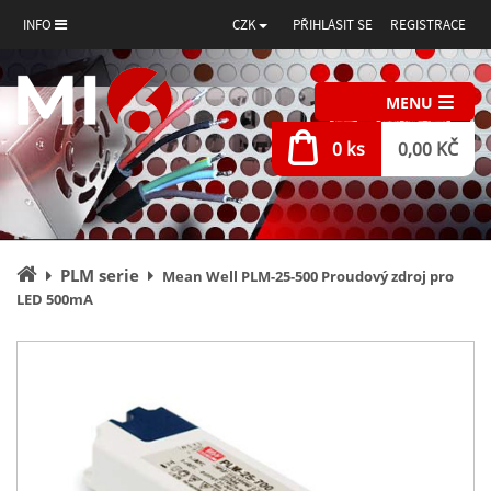
INFO
CZK
PŘIHLÁSIT SE
REGISTRACE
MENU
0 ks
0,00 KČ
Úvodní
PLM serie
Mean Well PLM-25-500 Proudový zdroj pro
stránka
LED 500mA