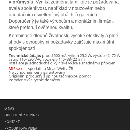
v průmyslu
. Vyniká zejména tam, kde je požadována
trvalá spolehlivost, například v nouzovém nebo
orientačním osvětlení, výlohách či galeriích.
Doporučený je také výrobcům a montážním firmám,
které preferují ověřenou kvalitu.
Kombinace dlouhé životnosti, vysoké efektivity a plné
shody s evropskými požadavky zajišťuje maximální
spokojenost!
Technické údaje:
proud 500 mA, výkon 25,2 W, výstup 42–72 V,
vstup 110–295 VAC, rozměry 145×38×22 mm
Instalace je jednoduchá díky nízké výšce a snadnému připojení
MI6 s.r.o.
– specialista Mean Well v ČR
Nejvýhodnější ceny garantovány
Originální produkty s úplnou technickou pomocí
Poradenství a rychlé doručení
O NÁS
OBCHODNÍ PODMÍNKY
KONTAKT
PRODUKTOVÁ VIDEA