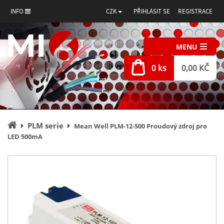
INFO
CZK
PŘIHLÁSIT SE
REGISTRACE
MENU
0 ks
0,00 KČ
Úvodní
PLM serie
Mean Well PLM-12-500 Proudový zdroj pro
stránka
LED 500mA