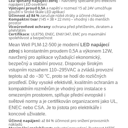
LED spínaný napájecí zdroj
– navržený speciálně pro efektivní
napájení LED osvětlení
Výstupní proud 0,5A
a napětí v rozmezí 15 až 24V umožňuje
použití v široké škále LED aplikací
Účinnost až 84 %
zaručuje nízké ztráty a účinné chlazení
Kompaktní tvar
(145 × 38 × 22 mm) – vhodný i do menších
prostor
Víceúrovňové ochrany
: ochrana před přetížením, zkratem a
přehřátím
Certifikace
: UL8750, ENEC, EN61347, EMC pro maximální
spolehlivost a bezpečnost
Mean Well PLM-12-500 je moderní
LED napájecí
zdroj
s konstantním proudem 0,5A a výkonem 12W,
navržený pro aplikace vyžadující ekonomický,
bezpečný a stabilní provoz. Disponuje širokým
vstupním rozsahem 110–295VAC a zvládá provozní
teplotu až do −30 °C, proto se hodí do rozličných
prostředí. Díky vysoké efektivitě, kvalitním ochranám a
kompaktním rozměrům je vhodný pro instalace s
omezeným prostorem, splňuje přední evropské i
světové normy a je certifikován organizacemi jako UL,
ENEC nebo CSA. Je to jistota pro elektrikáře i
koncové uživatele.
Účinné napájení:
až 84 % účinnost pro snížení provozních
nákladů