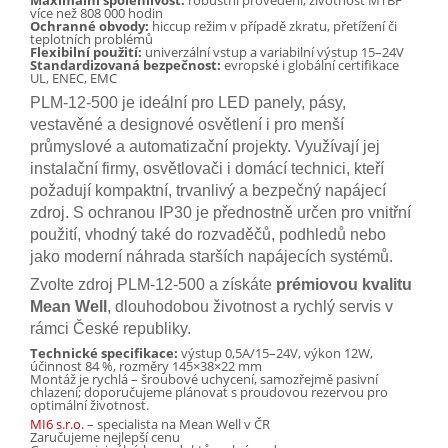
Maximální spolehlivost:
robustní provedení, životnost MTBF
více než 808 000 hodin
Ochranné obvody:
hiccup režim v případě zkratu, přetížení či
teplotních problémů
Flexibilní použití:
univerzální vstup a variabilní výstup 15–24V
Standardizovaná bezpečnost:
evropské i globální certifikace
UL, ENEC, EMC
PLM-12-500 je ideální pro LED panely, pásy,
vestavěné a designové osvětlení i pro menší
průmyslové a automatizační projekty. Využívají jej
instalační firmy, osvětlovači i domácí technici, kteří
požadují kompaktní, trvanlivý a bezpečný napájecí
zdroj. S ochranou IP30 je přednostně určen pro vnitřní
použití, vhodný také do rozvaděčů, podhledů nebo
jako moderní náhrada starších napájecích systémů.
Zvolte zdroj PLM-12-500 a získáte
prémiovou kvalitu
Mean Well
, dlouhodobou životnost a rychlý servis v
rámci České republiky.
Technické specifikace:
výstup 0,5A/15–24V, výkon 12W,
účinnost 84 %, rozměry 145×38×22 mm
Montáž je rychlá – šroubové uchycení, samozřejmě pasivní
chlazení; doporučujeme plánovat s proudovou rezervou pro
optimální životnost.
MI6 s.r.o.
– specialista na Mean Well v ČR
Zaručujeme nejlepší cenu