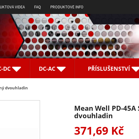
UKTOVÁ VIDEA
FAQ
PRODUKTOVÉ INFO
C-DC
DC-AC
PŘÍSLUŠENSTVÍ
ený dvouhladin
Mean Well PD-45A 
dvouhladin
371,69 Kč