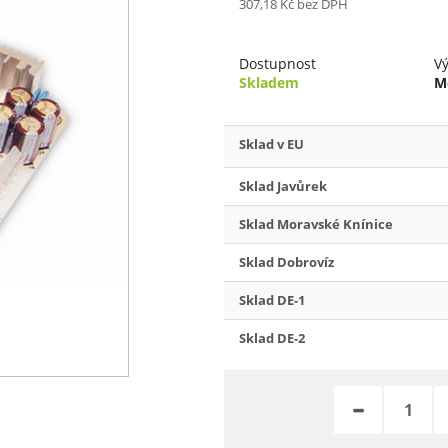
307,18 Kč
bez DPH
Dostupnost
V
Skladem
M
Sklad v EU
Sklad Javůrek
Sklad Moravské Knínice
Sklad Dobrovíz
Sklad DE-1
Sklad DE-2