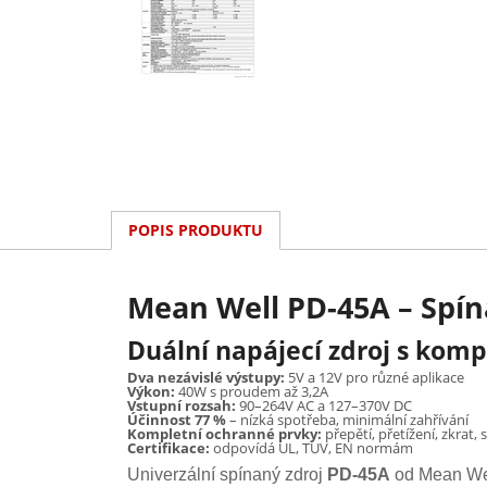
POPIS PRODUKTU
Mean Well PD-45A – Spín
Duální napájecí zdroj s kom
Dva nezávislé výstupy:
5V a 12V pro různé aplikace
Výkon:
40W s proudem až 3,2A
Vstupní rozsah:
90–264V AC a 127–370V DC
Účinnost 77 %
– nízká spotřeba, minimální zahřívání
Kompletní ochranné prvky:
přepětí, přetížení, zkrat
Certifikace:
odpovídá UL, TUV, EN normám
Univerzální spínaný zdroj
PD-45A
od Mean Wel