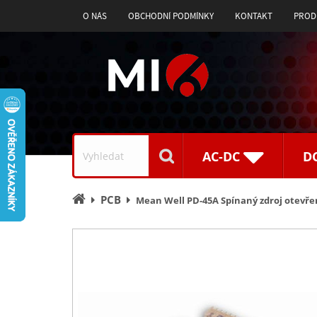
O NÁS
OBCHODNÍ PODMÍNKY
KONTAKT
PROD
Vyhledávání
AC-DC
D
Úvodní
PCB
Mean Well PD-45A Spínaný zdroj otevř
stránka