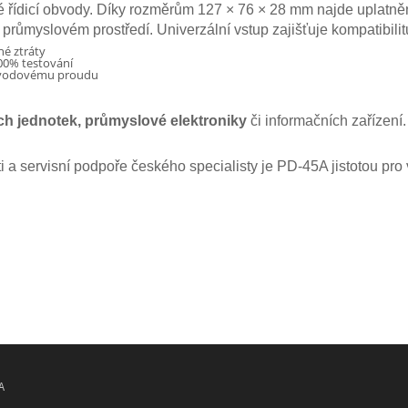
é řídicí obvody. Díky rozměrům 127 × 76 × 28 mm najde uplatněn
průmyslovém prostředí. Univerzální vstup zajišťuje kompatibilit
né ztráty
00% testování
i svodovému proudu
ích jednotek, průmyslové elektroniky
či informačních zařízení
 a servisní podpoře českého specialisty je PD-45A jistotou pro v
A