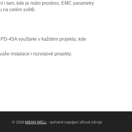
í i tam, kde je málo prostoru. EMC parametry
u na celém světě.
. PD-45A využijete v každém projektu, kde
aše instalace i rozvojové projekty.
© 2026
MEAN WELL
- spínané napájecí síťové zdroje