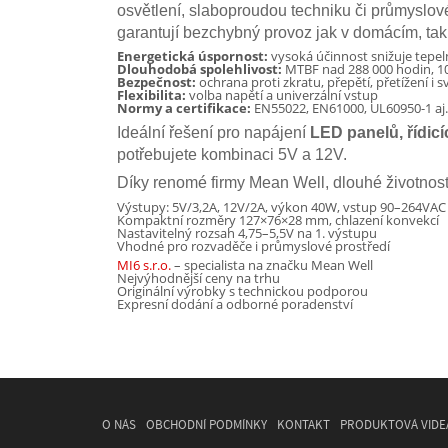
osvětlení, slaboproudou techniku či průmyslov
garantují bezchybný provoz jak v domácím, tak 
Energetická úspornost:
vysoká účinnost snižuje tepel
Dlouhodobá spolehlivost:
MTBF nad 288 000 hodin, 1
Bezpečnost:
ochrana proti zkratu, přepětí, přetížení 
Flexibilita:
volba napětí a univerzální vstup
Normy a certifikace:
EN55022, EN61000, UL60950-1 aj.
Ideální řešení pro napájení
LED panelů, řídic
potřebujete kombinaci 5V a 12V.
Díky renomé firmy Mean Well, dlouhé životnosti
Výstupy: 5V/3,2A, 12V/2A, výkon 40W, vstup 90–264VAC
Kompaktní rozměry 127×76×28 mm, chlazení konvekcí
Nastavitelný rozsah 4,75–5,5V na 1. výstupu
Vhodné pro rozvaděče i průmyslové prostředí
MI6 s.r.o.
– specialista na značku Mean Well
Nejvýhodnější ceny na trhu
Originální výrobky s technickou podporou
Expresní dodání a odborné poradenství
O NÁS
OBCHODNÍ PODMÍNKY
KONTAKT
PRODUKTOVÁ VIDE