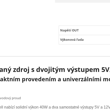
Napětí OUT
Výkonová řada
aný zdroj s dvojitým výstupem 5
paktním provedením a univerzálními mo
, svodový proud
l nabízí solidní výkon 40W a dva samostatné výstupy 5V a 12V