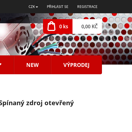
CZK
PŘIHLÁSIT SE
REGISTRACE
0 ks
0,00 KČ
NEW
VÝPRODEJ
Spínaný zdroj otevřený