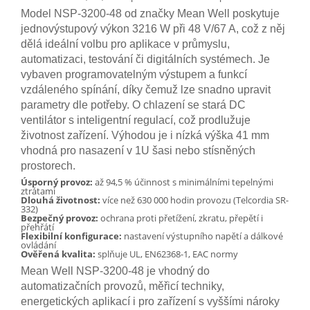
Model NSP-3200-48 od značky Mean Well poskytuje
jednovýstupový výkon 3216 W při 48 V/67 A, což z něj
dělá ideální volbu pro aplikace v průmyslu,
automatizaci, testování či digitálních systémech. Je
vybaven programovatelným výstupem a funkcí
vzdáleného spínání, díky čemuž lze snadno upravit
parametry dle potřeby. O chlazení se stará DC
ventilátor s inteligentní regulací, což prodlužuje
životnost zařízení. Výhodou je i nízká výška 41 mm
vhodná pro nasazení v 1U šasi nebo stísněných
prostorech.
Úsporný provoz:
až 94,5 % účinnost s minimálními tepelnými
ztrátami
Dlouhá životnost:
více než 630 000 hodin provozu (Telcordia SR-
332)
Bezpečný provoz:
ochrana proti přetížení, zkratu, přepětí i
přehřátí
Flexibilní konfigurace:
nastavení výstupního napětí a dálkové
ovládání
Ověřená kvalita:
splňuje UL, EN62368-1, EAC normy
Mean Well NSP-3200-48 je vhodný do
automatizačních provozů, měřicí techniky,
energetických aplikací i pro zařízení s vyššími nároky