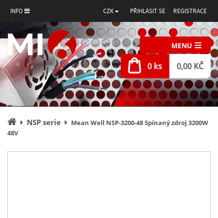
INFO
CZK
PŘIHLÁSIT SE
REGISTRACE
MENU
0 ks
0,00 KČ
Úvodní
NSP serie
Mean Well NSP-3200-48 Spínaný zdroj 3200W
stránka
48V