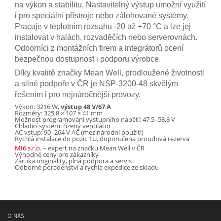
na výkon a stabilitu. Nastavitelný výstup umožní využití
i pro speciální přístroje nebo zálohované systémy.
Pracuje v teplotním rozsahu -20 až +70 °C a lze jej
instalovat v halách, rozvaděčích nebo serverovnách.
Odborníci z montážních firem a integrátorů ocení
bezpečnou dostupnost i podporu výrobce.
Díky kvalitě značky Mean Well, prodloužené životnosti
a silné podpoře v ČR je NSP-3200-48 skvělým
řešením i pro nejnáročnější provozy.
Výkon: 3216 W,
výstup 48 V/67 A
Rozměry: 325,8 × 107 × 41 mm
Možnost programování výstupního napětí: 47,5–58,8 V
Chladicí systém: řízený ventilátor
AC vstup: 90–264 V AC (mezinárodní použití)
Rychlá instalace do pozic 1U, doporučena proudová rezerva
MI6 s.r.o.
– expert na značku Mean Well v ČR
Výhodné ceny pro zákazníky
Záruka originality, plná podpora a servis
Odborné poradenství a rychlá expedice ze skladu
O NÁS