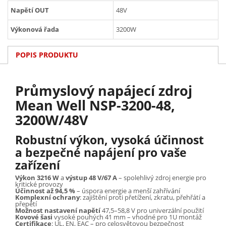
Napětí OUT
48V
Výkonová řada
3200W
POPIS PRODUKTU
Průmyslový napájecí zdroj
Mean Well NSP-3200-48,
3200W/48V
Robustní výkon, vysoká účinnost
a bezpečné napájení pro vaše
zařízení
Výkon 3216 W
a
výstup 48 V/67 A
– spolehlivý zdroj energie pro
kritické provozy
Účinnost až 94,5 %
– úspora energie a menší zahřívání
Komplexní ochrany
: zajištění proti přetížení, zkratu, přehřátí a
přepětí
Možnost nastavení napětí
47,5–58,8 V pro univerzální použití
Kovové šasi
vysoké pouhých 41 mm – vhodné pro 1U montáž
Certifikace
: UL, EN, EAC – pro celosvětovou bezpečnost