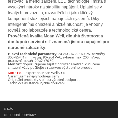
testovací a měřicí zařízení, LED technologie i místa s
vysokými nároky na stabilitu napájení. Uplatní se v
trvalých provozech, rozváděčích i jako klíčový
komponent složitějších napájecích systémů. Díky
inteligentnímu chlazení a nízké hlučnosti je vhodný
rovněž pro laboratoře a technologická centra.
Prověřená kvalita Mean Well, dlouhá životnost a
dostupná servisní síť znamená jistotu napájení pro
náročné zákazníky
.
Hlavní technické parametry:
24 VDC, 67 A, 1608 W, rozměry
300×85×41 mm, vstup 90–264 VAC, zvlnění max. 200mVp-p,
pracovní rozsah -20 až +70 °C
Montáž:
doporučujeme zajistit přirozené větrání či nucené
chlazení; vždy počítejte s rezervou výstupního proudu
MI6 s.r.o.
– expert na Mean Well v ČR
Garantujeme nejvýhodnější ceny
Originální produkty s plnou výrobní podporou
Technická asistence, rychlé doručení
O NÁS
OBCHODNÍ PODMÍNKY