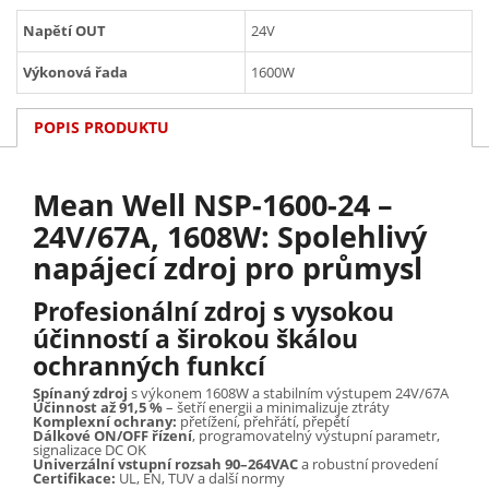
Napětí OUT
24V
Výkonová řada
1600W
POPIS PRODUKTU
Mean Well NSP-1600-24 –
24V/67A, 1608W: Spolehlivý
napájecí zdroj pro průmysl
Profesionální zdroj s vysokou
účinností a širokou škálou
ochranných funkcí
Spínaný zdroj
s výkonem 1608W a stabilním výstupem 24V/67A
Účinnost až 91,5 %
– šetří energii a minimalizuje ztráty
Komplexní ochrany:
přetížení, přehřátí, přepětí
Dálkové ON/OFF řízení
, programovatelný výstupní parametr,
signalizace DC OK
Univerzální vstupní rozsah 90–264VAC
a robustní provedení
Certifikace:
UL, EN, TUV a další normy