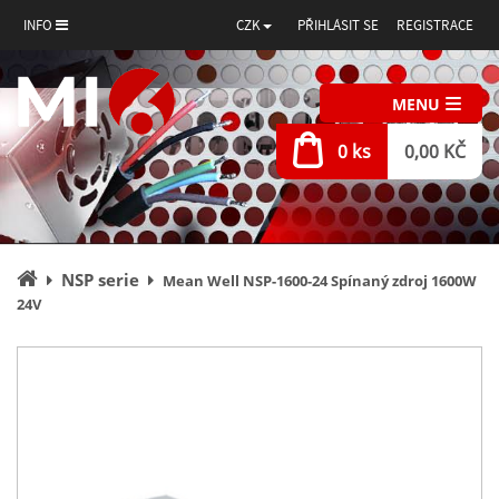
INFO
CZK
PŘIHLÁSIT SE
REGISTRACE
MENU
0 ks
0,00 KČ
Úvodní
NSP serie
Mean Well NSP-1600-24 Spínaný zdroj 1600W
stránka
24V