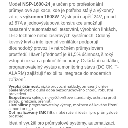
Model
NSP-1600-24
je určen pro profesionální
průmyslové aplikace, kde je potřeba stálý a výkonný
zdroj s
výkonem 1608W
. Výstupní napětí 24V, proud
až 67A a jednovýstupová konstrukce umožňují
nasazení v automatizaci, testování, výrobních linkách,
LED technice nebo laserových systémech. Odolný
kovový kryt a inteligentní ventilátor podporují
dlouhodobý provoz i v náročném průmyslovém
prostředí. Hlavní předností je 91,5% účinnost, široký
vstupní rozsah a pokročilé ochrany. Ovládání na dálku,
programovatelný výstup a monitoring stavu (DC OK, T-
ALARM) zajišťují flexibilitu integrace do moderních
zařízení.
Vysoká účinnost:
nízké provozní náklady, omezený ohřev
Spolehlivost:
dlouhá doba bezporuchového chodu, robustní
provedení
Bezpečnost:
splňuje nejvyšší světové standardy, ochrana proti
zkratu, přetížení, přehřátí
Flexibilita:
programovatelný výstup, možnost dálkového řízení
a monitoringu
Optimalizovaný EMC filtr:
nízké rušení, ideální pro průmyslové
prostředí
Ideální využití pro průmyslové systémy, automatizaci,