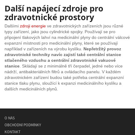
Další napájecí zdroje pro
zdravotnické prostory
Dalšími
zdroji energie
ve zdravotnických zařízeních jsou různé
typy zařízení, jako jsou cylindrické spojky. Používají se pro
připojení tlakových lahví na medicinální plyny do centrální válcové
expanzní místnosti pro medicinální plyny, které se používají
například v zařízeních na výrobu kyslíku.
Nepřetržitý provoz
zdravotnické techniky navíc zajistí také centrální stanice
stlačeného vzduchu a centrální zdravotnické vakuové
stanice
. Skládají se z minimálně tří čerpadel, jedné nebo více
nádrží, antibakteriálních filtrů a ovládacího panelu. V každém
zdravotnickém zařízení budou také potřeba centrální expanzní
stanice tlaku plynu, sloužící k expanzi medicinálního kyslíku a
dalších medicinálních plynů.
O NÁS
OBCHODNÍ PODMÍNKY
KONTAKT