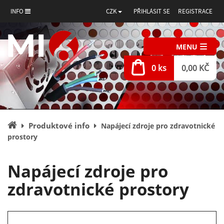
INFO
CZK
PŘIHLÁSIT SE
REGISTRACE
MENU
0 ks
0,00 KČ
Úvodní
Produktové info
Napájecí zdroje pro zdravotnické
stránka
prostory
Napájecí zdroje pro
zdravotnické prostory