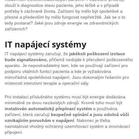
slouží k diagnostice stavu pacienta, jeho léčbě a v případě
potřeby k záchraně života. Zařízení by mělo být spolehlivé a
přesné a především by mělo fungovat nepřetržitě. Jak se o to
tedy postarat? Jaké jsou zdroje energie ve zdravotnických
zařízeních?
IT napájecí systémy
IT napájecí systémy zaručují, že
jakékoli poškození izolace
bude signalizováno,
přičemž nedojde k přerušení poškozeného
aparátu. Je nepostradatelný tam, kde se používají zařízení pro
podporu vitálních funkcí pacienta a kde je vyžadována
mimořádná spolehlivost napájení. Jsou dokonalým řešením pro
místnosti intenzivní terapie a operační sály.
Pro instalaci příslušného systému musí být energie dodávána
minimálně ze dvou nezávislých zdrojů. Kromě toho musí být
instalován automatický přepínací systém
a používána
zařízení, která zaručují
bezpečné spínání a jsou odolná vůči
vznikajícím poruchám v napájení
. Nakonec je třeba
nainstalovat vhodný ochranný uzemňovací systém a srovnávací
připojení.