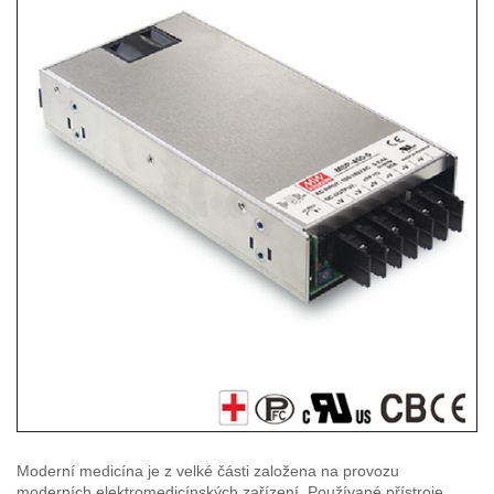
Moderní medicína je z velké části založena na provozu
moderních elektromedicínských zařízení. Používané přístroje