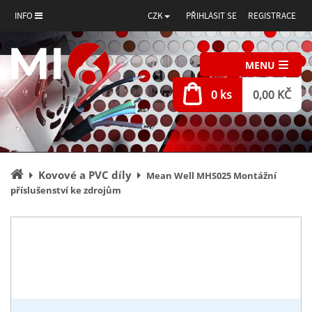
INFO
CZK
PŘIHLÁSIT SE
REGISTRACE
MENU
0 ks
0,00 KČ
Úvodní
Kovové a PVC díly
Mean Well MHS025 Montážní
stránka
příslušenství ke zdrojům