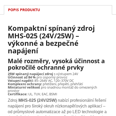
POPIS PRODUKTU
Kompaktní spínaný zdroj
MHS-025 (24V/25W) –
výkonné a bezpečné
napájení
Malé rozměry, vysoká účinnost a
pokročilé ochranné prvky
25W spínaný napájecí zdroj
s výstupem 24V
Účinnost až 84 %
pro úsporný provoz
Vstupní napětí:
85–264V AC, 120–370V DC
Komplexní ochrany:
přetížení, přepětí, přehřátí
Miniaturní velikost
pro snadnou montáž do omezených
prostor
Certifikace:
UL, TUV, EAC, BSMI
Zdroj
MHS-025 (24V/25W)
nabízí profesionální řešení
napájení pro široký okruh nízkonapěťových aplikací –
od průmyslové automatizace až po LED technologie a