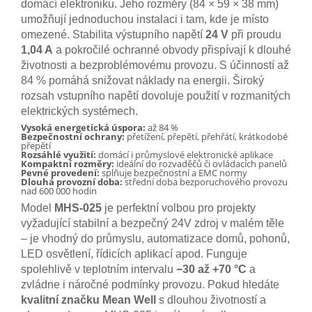
domácí elektroniku. Jeho rozměry (84 × 59 × 38 mm)
umožňují jednoduchou instalaci i tam, kde je místo
omezené. Stabilita výstupního napětí
24 V
při proudu
1,04 A
a pokročilé ochranné obvody přispívají k dlouhé
životnosti a bezproblémovému provozu. S účinností až
84 % pomáhá snižovat náklady na energii. Široký
rozsah vstupního napětí dovoluje použití v rozmanitých
elektrických systémech.
Vysoká energetická úspora:
až 84 %
Bezpečnostní ochrany:
přetížení, přepětí, přehřátí, krátkodobé
přepětí
Rozsáhlé využití:
domácí i průmyslové elektronické aplikace
Kompaktní rozměry:
ideální do rozvaděčů či ovládacích panelů
Pevné provedení:
splňuje bezpečnostní a EMC normy
Dlouhá provozní doba:
střední doba bezporuchového provozu
nad 600 000 hodin
Model
MHS-025
je perfektní volbou pro projekty
vyžadující stabilní a bezpečný 24V zdroj v malém těle
– je vhodný do průmyslu, automatizace domů, pohonů,
LED osvětlení, řídicích aplikací apod. Funguje
spolehlivě v teplotním intervalu
−30 až +70 °C
a
zvládne i náročné podmínky provozu. Pokud hledáte
kvalitní značku Mean Well
s dlouhou životností a