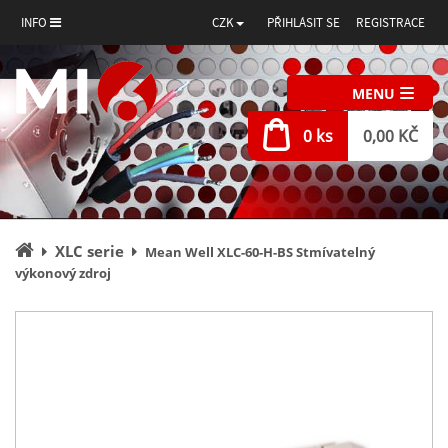
INFO
CZK
PŘIHLÁSIT SE
REGISTRACE
MENU
0 ks
0,00 KČ
Úvodní
XLC serie
Mean Well XLC-60-H-BS Stmívatelný
stránka
výkonový zdroj