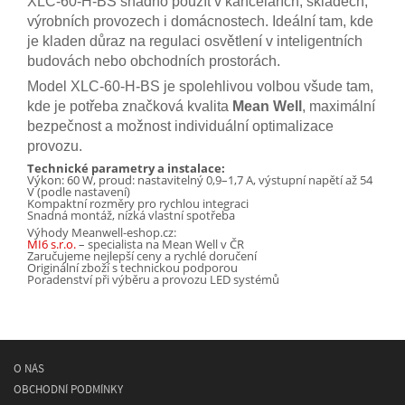
XLC-60-H-BS snadno použít v kancelářích, skladech,
výrobních provozech i domácnostech. Ideální tam, kde
je kladen důraz na regulaci osvětlení v inteligentních
budovách nebo obchodních prostorách.
Model XLC-60-H-BS je spolehlivou volbou všude tam,
kde je potřeba značková kvalita
Mean Well
, maximální
bezpečnost a možnost individuální optimalizace
provozu.
Technické parametry a instalace:
Výkon: 60 W, proud: nastavitelný 0,9–1,7 A, výstupní napětí až 54
V (podle nastavení)
Kompaktní rozměry pro rychlou integraci
Snadná montáž, nízká vlastní spotřeba
Výhody Meanwell‑eshop.cz:
MI6 s.r.o.
– specialista na Mean Well v ČR
Zaručujeme nejlepší ceny a rychlé doručení
Originální zboží s technickou podporou
Poradenství při výběru a provozu LED systémů
O NÁS
OBCHODNÍ PODMÍNKY