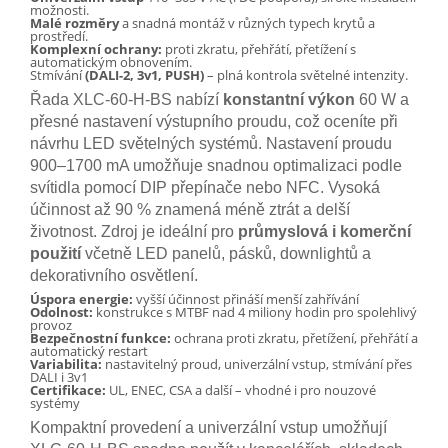
možnosti.
Malé rozměry
a snadná montáž v různých typech krytů a
prostředí.
Komplexní ochrany:
proti zkratu, přehřátí, přetížení s
automatickým obnovením.
Stmívání
(DALI-2, 3v1, PUSH)
– plná kontrola světelné intenzity.
Řada XLC-60-H-BS nabízí
konstantní výkon
60 W a
přesné nastavení výstupního proudu, což oceníte při
návrhu LED světelných systémů. Nastavení proudu
900–1700 mA umožňuje snadnou optimalizaci podle
svítidla pomocí DIP přepínače nebo NFC. Vysoká
účinnost až 90 % znamená méně ztrát a delší
životnost. Zdroj je ideální pro
průmyslová i komerční
použití
včetně LED panelů, pásků, downlightů a
dekorativního osvětlení.
Úspora energie:
vyšší účinnost přináší menší zahřívání
Odolnost:
konstrukce s MTBF nad 4 miliony hodin pro spolehlivý
provoz
Bezpečnostní funkce:
ochrana proti zkratu, přetížení, přehřátí a
automatický restart
Variabilita:
nastavitelný proud, univerzální vstup, stmívání přes
DALI i 3v1
Certifikace:
UL, ENEC, CSA a další – vhodné i pro nouzové
systémy
Kompaktní provedení a univerzální vstup umožňují