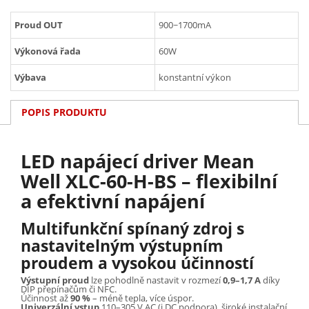
Proud OUT
900~1700mA
Výkonová řada
60W
Výbava
konstantní výkon
POPIS PRODUKTU
LED napájecí driver Mean
Well XLC-60-H-BS – flexibilní
a efektivní napájení
Multifunkční spínaný zdroj s
nastavitelným výstupním
proudem a vysokou účinností
Výstupní proud
lze pohodlně nastavit v rozmezí
0,9–1,7 A
díky
DIP přepínačům či NFC.
Účinnost až
90 %
– méně tepla, více úspor.
Univerzální vstup
110–305 V AC (i DC podpora), široké instalační