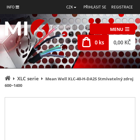
INFO
CZK
PŘIHLÁSIT SE
REGISTRACE
MENU
0 ks
0,00 KČ
Úvodní
XLC serie
Mean Well XLC-40-H-DA2S Stmívatelný zdroj
stránka
600~1400