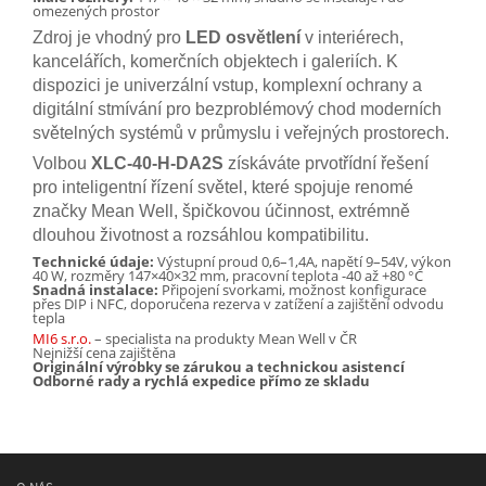
omezených prostor
Zdroj je vhodný pro
LED osvětlení
v interiérech,
kancelářích, komerčních objektech i galeriích. K
dispozici je univerzální vstup, komplexní ochrany a
digitální stmívání pro bezproblémový chod moderních
světelných systémů v průmyslu i veřejných prostorech.
Volbou
XLC-40-H-DA2S
získáváte prvotřídní řešení
pro inteligentní řízení světel, které spojuje renomé
značky Mean Well, špičkovou účinnost, extrémně
dlouhou životnost a rozsáhlou kompatibilitu.
Technické údaje:
Výstupní proud 0,6–1,4A, napětí 9–54V, výkon
40 W, rozměry 147×40×32 mm, pracovní teplota -40 až +80 °C
Snadná instalace:
Připojení svorkami, možnost konfigurace
přes DIP i NFC, doporučena rezerva v zatížení a zajištění odvodu
tepla
MI6 s.r.o.
– specialista na produkty Mean Well v ČR
Nejnižší cena zajištěna
Originální výrobky se zárukou a technickou asistencí
Odborné rady a rychlá expedice přímo ze skladu