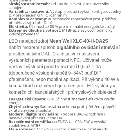
řízení osvětlení
Široký vstupní rozsah:
Od 100 do 305VAC pro univerzální
zapojení
Variabilita nastavení:
Výstupní proud i výkon konfigurovatelný
DIP přepínačem či NFC rozhraním
Komplexní ochrany:
Automatické zabezpečení proti přehřátí,
přepětí, zkratu i přetížení
Efektivita:
Účinnost až 88 % pro minimální energetické ztráty
Extrémně dlouhá životnost:
MTBF až 3 935 000 hodin díky
kvalitě provedení
LED napájecí zdroj
Mean Well XLC-40-H-DA2S
nabízí moderní způsob
digitálního ovládání stmívání
prostřednictvím DALI-2 a intuitivní nastavení
výstupních parametrů pomocí NFC. Uživatel může
nastavit výstupní proud v rozmezí 0,6 až 1,4A
(doporučené výstupní napětí 9–54V) buď DIP
přepínačem, nebo mobilní aplikací. Při výkonu 40 W a
kompaktních rozměrech je určen pro LED systémy v
komerčních, kancelářských i průmyslových objektech.
Energetická úspora:
88% účinnost znamená efektivní využití
energie
Chytré ochrany:
Samostatná ochrana proti přetížení, přepětí,
zkratu a zvýšené teplotě
Moderní digitální ovládání:
Podpora DALI-2 rozhraní i
nastavování přes NFC nebo DIP
Bezpečnostní certifikace:
ENEC, UL, CSA, EAC a vysoká
spolehlivost MTBF
Malé rozměry:
147 × 40 × 32 mm, snadno se instaluje i do