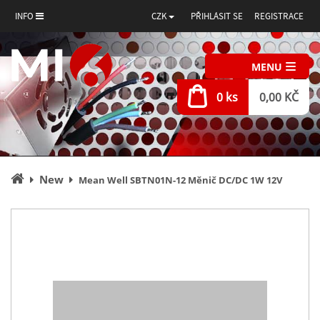
INFO
CZK
PŘIHLÁSIT SE
REGISTRACE
MENU
0 ks
0,00 KČ
Úvodní
New
Mean Well SBTN01N-12 Měnič DC/DC 1W 12V
stránka