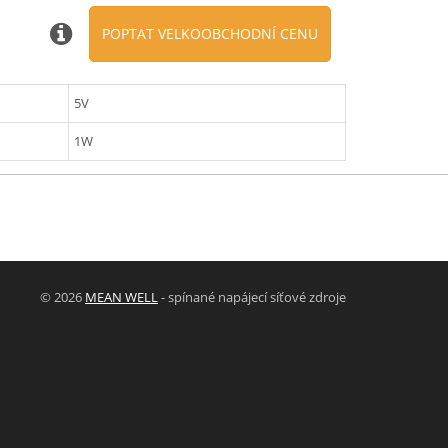
POPTAT VELKOOBCHODNÍ CENU
5V
1W
© 2026
MEAN WELL
- spínané napájecí síťové zdroje