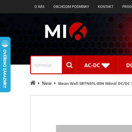
O NÁS
OBCHODNÍ PODMÍNKY
KONTAKT
PROD
Vyhledávání
AC-DC
D
Úvodní
New
Mean Well SBTN01L-05N Měnič DC/DC 
stránka