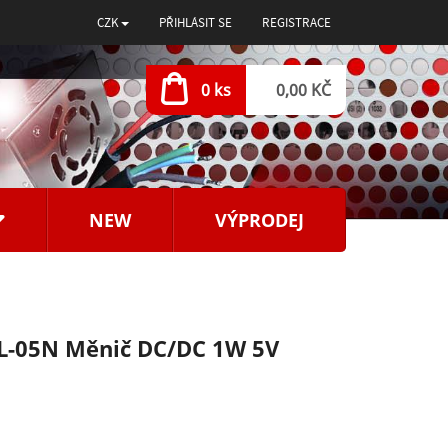
CZK
PŘIHLÁSIT SE
REGISTRACE
0 ks
0,00 KČ
NEW
VÝPRODEJ
L-05N Měnič DC/DC 1W 5V