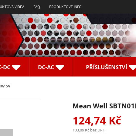
UKTOVÁ VIDEA
FAQ
PRODUKTOVÉ INFO
C-DC
DC-AC
PŘÍSLUŠENSTVÍ
1W 5V
Mean Well SBTN01
124,74 Kč
103,09 Kč
bez DPH