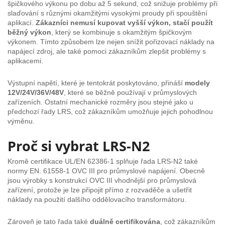
špičkového výkonu po dobu až 5 sekund, což snižuje problémy při
slaďování s různými okamžitými vysokými proudy při spouštění
aplikací.
Zákazníci nemusí kupovat vyšší výkon, stačí použít
běžný výkon
, který se kombinuje s okamžitým špičkovým
výkonem. Tímto způsobem lze nejen snížit pořizovací náklady na
napájecí zdroj, ale také pomoci zákazníkům zlepšit problémy s
aplikacemi.
Výstupní napětí, které je tentokrát poskytováno, přináší
modely
12V/24V/36V/48V
, které se běžně používají v průmyslových
zařízeních. Ostatní mechanické rozměry jsou stejné jako u
předchozí řady LRS, což zákazníkům umožňuje jejich pohodlnou
výměnu.
Proč si vybrat LRS-N2
Kromě certifikace UL/EN 62386-1 splňuje řada LRS-N2 také
normy EN. 61558-1 OVC III pro průmyslové napájení. Obecně
jsou výrobky s konstrukcí OVC III vhodnější pro průmyslová
zařízení, protože je lze připojit přímo z rozvaděče a ušetřit
náklady na použití dalšího oddělovacího transformátoru.
Zároveň je tato řada také
duálně certifikována
, což zákazníkům