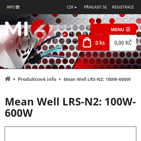
INFO
CZK
PŘIHLÁSIT SE
REGISTRACE
MENU
0 ks
0,00 KČ
Úvodní
Produktové info
Mean Well LRS-N2: 100W-600W
stránka
Mean Well LRS-N2: 100W-
600W