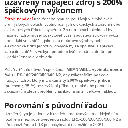
uzavřený napájecí zdroj s 200%
špičkovým výkonem
Zdroje napájení
uzavřeného typu se používají v široké škále
průmyslových oblastí, včetně různých elektrických zařízení nebo
elektronických řídících systémů. Za normálních okolností by
napájecí zdroj musel poskytovat vyšší spouštěcí špičkový výkon
pro induktivní zátěže, jako jsou motorové výrobky nebo
elektronické řídicí jednotky, obvykle by se spouštěl s aplikací
kapacitní zátěže s velkým proudem kvůli kondenzátorům pro
ukládání energie v obvodu.
Právě z těchto důvodů společnost
MEAN WELL vyvinula novou
řadu LRS-100/200/350/600 N2
, aby zákazníkům poskytla
napájecí zdroj, který má
okamžitý 200% špičkový příkon
(pracovní≦35 %) bez zvýšení příkonu, a také aby pomohla
zákazníkům zlepšit problémy aplikací a snížit celkové náklady.
Porovnání s původní řadou
Uzavřený typ je jednou z hlavních produktových řad. Největším
rozdílem mezi nově uvedenou řadou LRS-100/200/350/600 N2 a
předchozí řadou LRS je poskytování okamžitého 200%