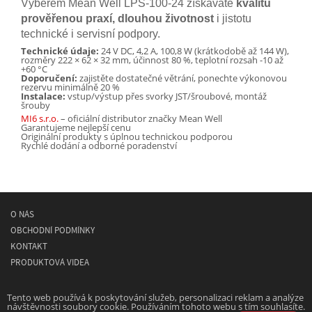
Výběrem Mean Well LPS-100-24 získáváte
kvalitu
prověřenou praxí, dlouhou životnost
i jistotu
technické i servisní podpory.
Technické údaje:
24 V DC, 4,2 A, 100,8 W (krátkodobě až 144 W),
rozměry 222 × 62 × 32 mm, účinnost 80 %, teplotní rozsah -10 až
+60 °C
Doporučení:
zajistěte dostatečné větrání, ponechte výkonovou
rezervu minimálně 20 %
Instalace:
vstup/výstup přes svorky JST/šroubové, montáž
šrouby
MI6 s.r.o.
– oficiální distributor značky Mean Well
Garantujeme nejlepší cenu
Originální produkty s úplnou technickou podporou
Rychlé dodání a odborné poradenství
O NÁS
OBCHODNÍ PODMÍNKY
KONTAKT
PRODUKTOVÁ VIDEA
© 2026
MEAN WELL
- spínané napájecí síťové zdroje
Tento web používá k poskytování služeb, personalizaci reklam a analýze
návštěvnosti soubory cookie. Používáním tohoto webu s tím souhlasíte.
Powered by
Designed by