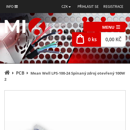
INFO
CZK
PŘIHLÁSIT SE
REGISTRACE
MENU
0 ks
0,00 KČ
Úvodní
PCB
Mean Well LPS-100-24 Spínaný zdroj otevřený 100W
stránka
2