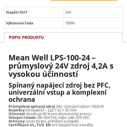
Napětí OUT
24V
Výkonová řada
100W
POPIS PRODUKTU
Mean Well LPS-100-24 –
průmyslový 24V zdroj 4,2A s
vysokou účinností
Spínaný napájecí zdroj bez PFC,
univerzální vstup a komplexní
ochrana
Průmyslový spínaný zdroj
24V, výstupní výkon 100,8 W
Rozměry
kompaktní – 222 × 62 × 32 mm
Účinnost
dosahuje 80 % pro ekonomický provoz
Vstupní rozsah:
88–264 VAC nebo 248–370 VDC
Ochrany:
proti zkratu, přetížení a přepětí
Certifikace UL, TUV, EN
pro bezpečnost a kvalitu