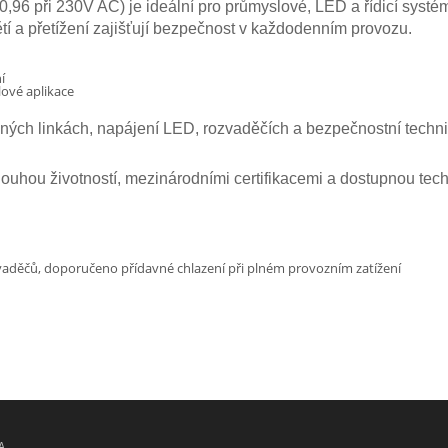
6 při 230V AC) je ideální pro průmyslové, LED a řídicí systémy
tí a přetížení zajišťují bezpečnost v každodenním provozu.
í
ové aplikace
ých linkách, napájení LED, rozvaděčích a bezpečnostní technice
dlouhou životností, mezinárodními certifikacemi a dostupnou te
vaděčů, doporučeno přídavné chlazení při plném provozním zatížení
A