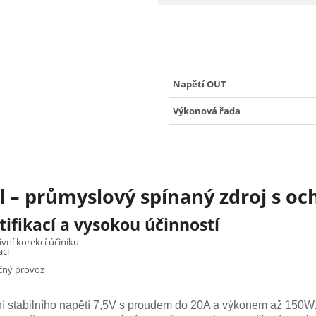
Napětí OUT
Výkonová řada
l – průmyslový spínaný zdroj s o
tifikací a vysokou účinností
vní korekcí účiníku
aci
čný provoz
í stabilního napětí 7,5V s proudem do 20A a výkonem až 150W.