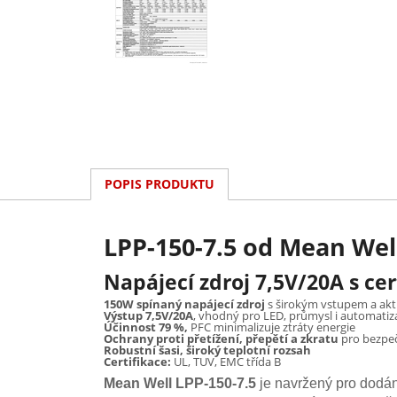
POPIS PRODUKTU
LPP-150-7.5 od Mean Wel
Napájecí zdroj 7,5V/20A s cer
150W spínaný napájecí zdroj
s širokým vstupem a akti
Výstup 7,5V/20A
, vhodný pro LED, průmysl i automatiz
Účinnost 79 %,
PFC minimalizuje ztráty energie
Ochrany proti přetížení, přepětí a zkratu
pro bezpe
Robustní šasi, široký teplotní rozsah
Certifikace:
UL, TUV, EMC třída B
Mean Well LPP-150-7.5
je navržený pro dodán