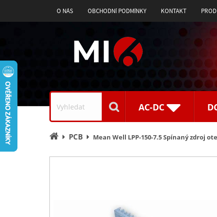
O NÁS
OBCHODNÍ PODMÍNKY
KONTAKT
PROD
Vyhledávání
AC-DC
D
Úvodní
PCB
Mean Well LPP-150-7.5 Spínaný zdroj o
stránka