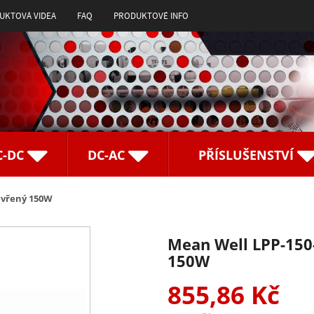
UKTOVÁ VIDEA
FAQ
PRODUKTOVÉ INFO
C-DC
DC-AC
PŘÍSLUŠENSTVÍ
tevřený 150W
Mean Well LPP-150-
150W
855,86 Kč