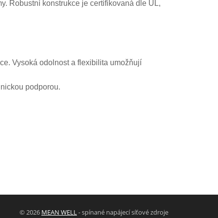
. Robustní konstrukce je certifikovaná dle UL,
. Vysoká odolnost a flexibilita umožňují
chnickou podporou.
© 2026
MEAN WELL
- spínané napájecí síťové zdroje