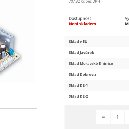
707,32 Kč
bez DPH
Dostupnost
V
Není skladem
M
Sklad v EU
Sklad Javůrek
Sklad Moravské Knínice
Sklad Dobrovíz
Sklad DE-1
Sklad DE-2