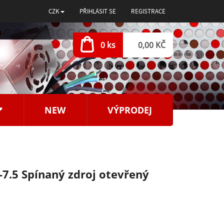
CZK
PŘIHLÁSIT SE
REGISTRACE
0 ks
0,00 KČ
NEW
VÝPRODEJ
7.5 Spínaný zdroj otevřený