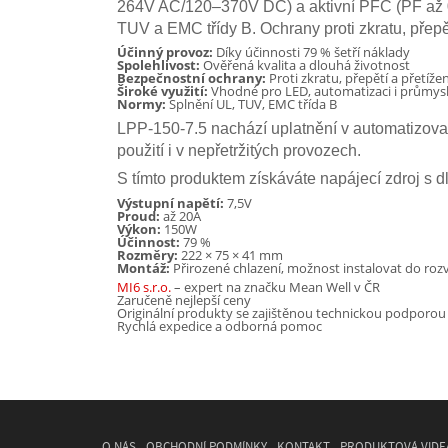
264V AC/120–370V DC) a aktivní PFC (PF až 0,9
TUV a EMC třídy B. Ochrany proti zkratu, přepě
Účinný provoz:
Díky účinnosti 79 % šetří náklady
Spolehlivost:
Ověřená kvalita a dlouhá životnost
Bezpečnostní ochrany:
Proti zkratu, přepětí a přetížen
Široké využití:
Vhodné pro LED, automatizaci i průmysl
Normy:
Splnění UL, TUV, EMC třída B
LPP-150-7.5 nachází uplatnění v automatizovan
použití i v nepřetržitých provozech.
S tímto produktem získáváte napájecí zdroj s 
Výstupní napětí:
7,5V
Proud:
až 20A
Výkon:
150W
Účinnost:
79 %
Rozměry:
222 × 75 × 41 mm
Montáž:
Přirozené chlazení, možnost instalovat do roz
MI6 s.r.o.
– expert na značku Mean Well v ČR
Zaručeně nejlepší ceny
Originální produkty se zajištěnou technickou podporou
Rychlá expedice a odborná pomoc
O NÁS
OBCHODNÍ PODMÍNKY
KONTAKT
PRODUKTOVÁ VIDE