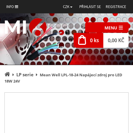
INFO
CZK
PŘIHLÁSIT SE
REGISTRACE
MENU
0 ks
0,00 KČ
Úvodní
LP serie
Mean Well LPL-18-24 Napájecí zdroj pro LED
stránka
18W 24V