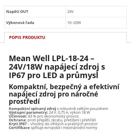
Napětí OUT
24V
Výkonová řada
10~20W
POPIS PRODUKTU
Mean Well LPL-18-24 –
24V/18W napájecí zdroj s
IP67 pro LED a průmysl
Kompaktní, bezpečný a efektivní
napájecí zdroj pro náročné
prostředí
Kompaktní spínaný zdroj
s robustně zalitým pouzdrem
Výstupní parametry:
24 V, 0,75 A, výkon 18 W
Účinnost:
83 % pro ekonomický provoz
Ochrana:
proti přepětí, zkratu, přetížení i přehřátí
Krytí IP67
– vhodný do vlhkých a prašných prostor
Certifikace
splňuje evropské i mezinárodní normy