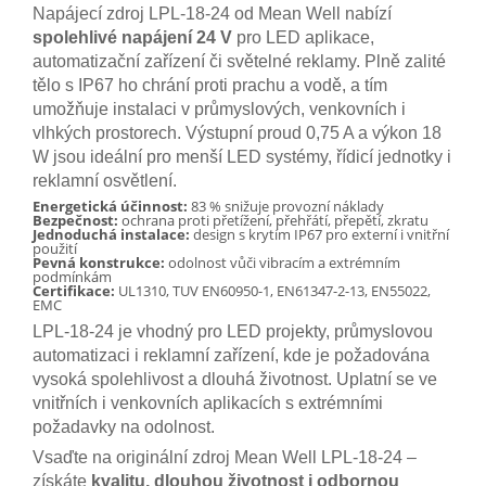
Napájecí zdroj LPL-18-24 od Mean Well nabízí
spolehlivé napájení 24 V
pro LED aplikace,
automatizační zařízení či světelné reklamy. Plně zalité
tělo s IP67 ho chrání proti prachu a vodě, a tím
umožňuje instalaci v průmyslových, venkovních i
vlhkých prostorech. Výstupní proud 0,75 A a výkon 18
W jsou ideální pro menší LED systémy, řídicí jednotky i
reklamní osvětlení.
Energetická účinnost:
83 % snižuje provozní náklady
Bezpečnost:
ochrana proti přetížení, přehřátí, přepětí, zkratu
Jednoduchá instalace:
design s krytím IP67 pro externí i vnitřní
použití
Pevná konstrukce:
odolnost vůči vibracím a extrémním
podmínkám
Certifikace:
UL1310, TUV EN60950-1, EN61347-2-13, EN55022,
EMC
LPL-18-24 je vhodný pro LED projekty, průmyslovou
automatizaci i reklamní zařízení, kde je požadována
vysoká spolehlivost a dlouhá životnost. Uplatní se ve
vnitřních i venkovních aplikacích s extrémními
požadavky na odolnost.
Vsaďte na originální zdroj Mean Well LPL-18-24 –
získáte
kvalitu, dlouhou životnost i odbornou