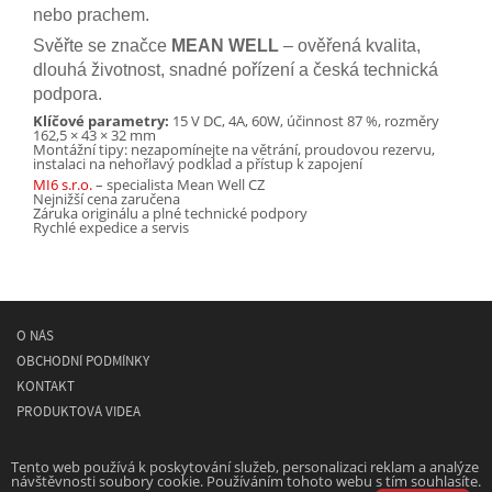
nebo prachem.
Svěřte se značce
MEAN WELL
– ověřená kvalita,
dlouhá životnost, snadné pořízení a česká technická
podpora.
Klíčové parametry:
15 V DC, 4A, 60W, účinnost 87 %, rozměry
162,5 × 43 × 32 mm
Montážní tipy: nezapomínejte na větrání, proudovou rezervu,
instalaci na nehořlavý podklad a přístup k zapojení
MI6 s.r.o.
– specialista Mean Well CZ
Nejnižší cena zaručena
Záruka originálu a plné technické podpory
Rychlé expedice a servis
O NÁS
OBCHODNÍ PODMÍNKY
KONTAKT
PRODUKTOVÁ VIDEA
© 2026
MEAN WELL
- spínané napájecí síťové zdroje
Tento web používá k poskytování služeb, personalizaci reklam a analýze
návštěvnosti soubory cookie. Používáním tohoto webu s tím souhlasíte.
Powered by
Designed by