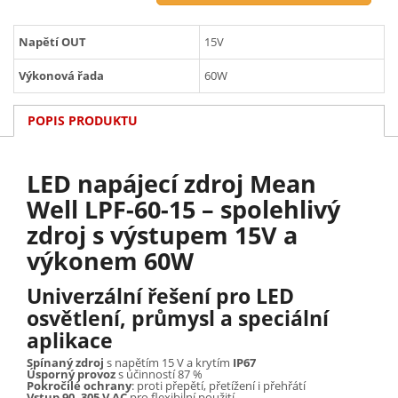
Napětí OUT
15V
Výkonová řada
60W
POPIS PRODUKTU
LED napájecí zdroj Mean
Well LPF-60-15 – spolehlivý
zdroj s výstupem 15V a
výkonem 60W
Univerzální řešení pro LED
osvětlení, průmysl a speciální
aplikace
Spínaný zdroj
s napětím 15 V a krytím
IP67
Úsporný provoz
s účinností 87 %
Pokročilé ochrany
: proti přepětí, přetížení i přehřátí
Vstup 90–305 V AC
pro flexibilní použití