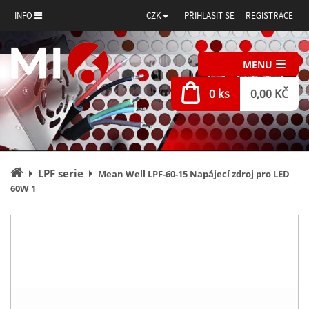
INFO
CZK
PŘIHLÁSIT SE
REGISTRACE
MENU
0 ks
0,00 KČ
Úvodní
LPF serie
Mean Well LPF-60-15 Napájecí zdroj pro LED
stránka
60W 1