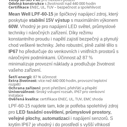
Odolná konstrukce
s životností nad 440 000 hodin
Certifikace
ENEC, UL, TUV – bezpečnost a spolehlivost
Mean Well LPF-60-15
je špičkový napájecí zdroj, který
poskytuje
stabilní 15V výstup
s maximálním výkonem
60W
. Vhodný je pro napájení LED světel, průmyslové
techniky i náročných zařízení. Díky režimu
konstantního proudu i napětí zajistí bezpečný a plynulý
chod veškeré techniky. Jeho robustní, plně zalité tělo s
IP67
ho předurčuje do venkovních i vnitřních prostorů s
náročnými podmínkami. Účinnost až 87 %
minimalizuje provozní náklady a prodlužuje životnost
vašeho zařízení.
Šetří energii:
87 % účinnost
Extra životnost:
více než 440 000 hodin, provozní teplotní
rozpětí
Ochrana zařízení:
proti přetížení, přehřátí a přepětí
Univerzálnost:
široký vstupní rozsah, IP67 pro venkovní
instalace
Ověřená kvalita:
certifikace ENEC, UL, TUV, EMC shoda
LPF-60-15 najdete tam, kde je potřeba spolehlivý zdroj
pro
LED fasádní osvětlení, průmyslové prostory,
veřejné plochy, automatizaci
i napájení senzorů. S
krytím IP67 je vhodný i do prostředí s vyšší vlhkostí