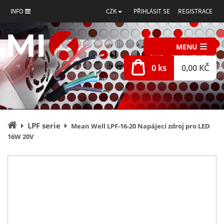
INFO
CZK
PŘIHLÁSIT SE
REGISTRACE
MENU
0 ks
0,00 KČ
Úvodní
LPF serie
Mean Well LPF-16-20 Napájecí zdroj pro LED
stránka
16W 20V