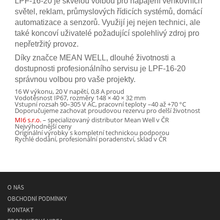
LPF-16-20 je skvělou volbou pro napájení venkovních
světel, reklam, průmyslových řídicích systémů, domácí
automatizace a senzorů. Využijí jej nejen technici, ale
také koncoví uživatelé požadující spolehlivý zdroj pro
nepřetržitý provoz.
Díky značce MEAN WELL, dlouhé životnosti a
dostupnosti profesionálního servisu je LPF-16-20
správnou volbou pro vaše projekty.
16 W výkonu, 20 V napětí, 0,8 A proud
Vodotěsnost IP67, rozměry 148 × 40 × 32 mm
Vstupní rozsah 90–305 V AC, pracovní teploty –40 až +70 °C
Doporučujeme zachovat proudovou rezervu pro delší životnost
MI6 s.r.o.
– specializovaný distributor Mean Well v ČR
Nejvýhodnější ceny
Originální výrobky s kompletní technickou podporou
Rychlé dodání, profesionální poradenství, sklad v ČR
O NÁS
OBCHODNÍ PODMÍNKY
KONTAKT