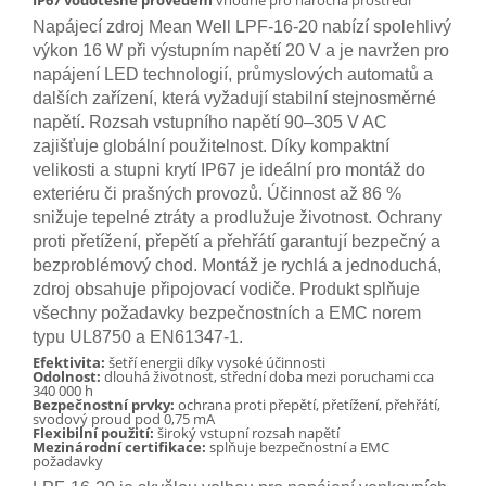
IP67 vodotěsné provedení
vhodné pro náročná prostředí
Napájecí zdroj Mean Well LPF-16-20 nabízí spolehlivý
výkon 16 W při výstupním napětí 20 V a je navržen pro
napájení LED technologií, průmyslových automatů a
dalších zařízení, která vyžadují stabilní stejnosměrné
napětí. Rozsah vstupního napětí 90–305 V AC
zajišťuje globální použitelnost. Díky kompaktní
velikosti a stupni krytí IP67 je ideální pro montáž do
exteriéru či prašných provozů. Účinnost až 86 %
snižuje tepelné ztráty a prodlužuje životnost. Ochrany
proti přetížení, přepětí a přehřátí garantují bezpečný a
bezproblémový chod. Montáž je rychlá a jednoduchá,
zdroj obsahuje připojovací vodiče. Produkt splňuje
všechny požadavky bezpečnostních a EMC norem
typu UL8750 a EN61347-1.
Efektivita:
šetří energii díky vysoké účinnosti
Odolnost:
dlouhá životnost, střední doba mezi poruchami cca
340 000 h
Bezpečnostní prvky:
ochrana proti přepětí, přetížení, přehřátí,
svodový proud pod 0,75 mA
Flexibilní použití:
široký vstupní rozsah napětí
Mezinárodní certifikace:
splňuje bezpečnostní a EMC
požadavky