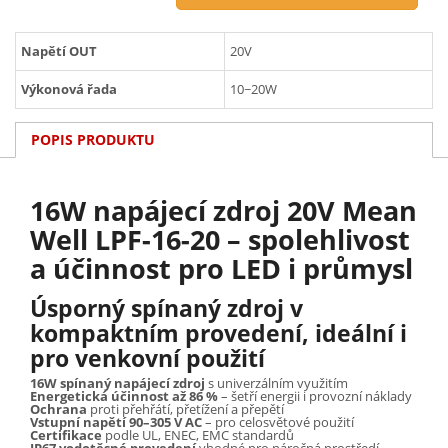
Napětí OUT
20V
Výkonová řada
10~20W
POPIS PRODUKTU
16W napájecí zdroj 20V Mean
Well LPF-16-20 – spolehlivost
a účinnost pro LED i průmysl
Úsporný spínaný zdroj v
kompaktním provedení, ideální i
pro venkovní použití
16W spínaný napájecí zdroj
s univerzálním využitím
Energetická účinnost až 86 %
– šetří energii i provozní náklady
Ochrana
proti přehřátí, přetížení a přepětí
Vstupní napětí 90–305 V AC
– pro celosvětové použití
Certifikace
podle UL, ENEC, EMC standardů