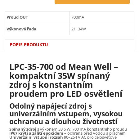
Proud OUT
700mA
Výkonová řada
21~34W
POPIS PRODUKTU
LPC-35-700 od Mean Well –
kompaktní 35W spínaný
zdroj s konstantním
proudem pro LED osvětlení
Odolný napájecí zdroj s
univerzálním vstupem, vysokou
ochranou a dlouhou životností
Spínaný zdroj
s výkonem 33,6 W, 700 mA konstantního proudu
IP67 krytí a zalití epoxidem
– ochrana před vodou a prachem
Univerzální vstupní rozsah
90–264 V AC pro celosvětové