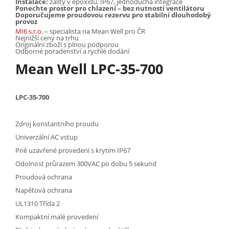
Instalace:
zalitý v epoxidu, IP67, jednoduchá integrace
Ponechte prostor pro chlazení – bez nutnosti ventilátoru
Doporučujeme proudovou rezervu pro stabilní dlouhodobý
provoz
MI6 s.r.o.
– specialista na Mean Well pro ČR
Nejnižší ceny na trhu
Originální zboží s plnou podporou
Odborné poradenství a rychlé dodání
Mean Well LPC-35-700
LPC-35-700
Zdroj konstantního proudu
Univerzální AC vstup
Pně uzavřené provedení s krytím IP67
Odolnost průrazem 300VAC po dobu 5 sekund
Proudová ochrana
Napěťová ochrana
UL1310 Třída 2
Kompaktní malé provedení