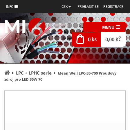
INFO
CZK
PŘIHLÁSIT SE
REGISTRACE
MENU
0 ks
0,00 KČ
Úvodní
LPC + LPHC serie
Mean Well LPC-35-700 Proudový
stránka
zdroj pro LED 35W 70