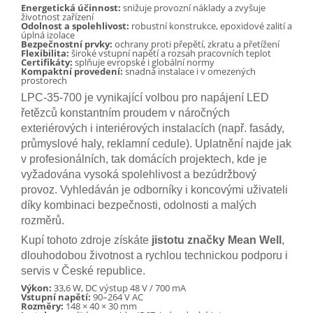
Energetická účinnost:
snižuje provozní náklady a zvyšuje
životnost zařízení
Odolnost a spolehlivost:
robustní konstrukce, epoxidové zalití a
úplná izolace
Bezpečnostní prvky:
ochrany proti přepětí, zkratu a přetížení
Flexibilita:
široké vstupní napětí a rozsah pracovních teplot
Certifikáty:
splňuje evropské i globální normy
Kompaktní provedení:
snadná instalace i v omezených
prostorech
LPC-35-700 je vynikající volbou pro napájení LED
řetězců konstantním proudem v náročných
exteriérových i interiérových instalacích (např. fasády,
průmyslové haly, reklamní cedule). Uplatnění najde jak
v profesionálních, tak domácích projektech, kde je
vyžadována vysoká spolehlivost a bezúdržbový
provoz. Vyhledáván je odborníky i koncovými uživateli
díky kombinaci bezpečnosti, odolnosti a malých
rozměrů.
Kupí tohoto zdroje získáte
jistotu značky Mean Well
,
dlouhodobou životnost a rychlou technickou podporu i
servis v České republice.
Výkon:
33,6 W, DC výstup 48 V / 700 mA
Vstupní napětí:
90–264 V AC
Rozměry:
148 × 40 × 30 mm