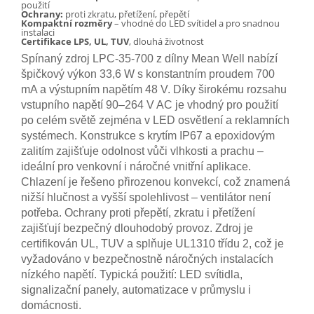
použití
Ochrany:
proti zkratu, přetížení, přepětí
Kompaktní rozměry
– vhodné do LED svítidel a pro snadnou
instalaci
Certifikace LPS, UL, TUV
, dlouhá životnost
Spínaný zdroj LPC-35-700 z dílny Mean Well nabízí
špičkový výkon 33,6 W s konstantním proudem 700
mA a výstupním napětím 48 V. Díky širokému rozsahu
vstupního napětí 90–264 V AC je vhodný pro použití
po celém světě zejména v LED osvětlení a reklamních
systémech. Konstrukce s krytím IP67 a epoxidovým
zalitím zajišťuje odolnost vůči vlhkosti a prachu –
ideální pro venkovní i náročné vnitřní aplikace.
Chlazení je řešeno přirozenou konvekcí, což znamená
nižší hlučnost a vyšší spolehlivost – ventilátor není
potřeba. Ochrany proti přepětí, zkratu i přetížení
zajišťují bezpečný dlouhodobý provoz. Zdroj je
certifikován UL, TUV a splňuje UL1310 třídu 2, což je
vyžadováno v bezpečnostně náročných instalacích
nízkého napětí. Typická použití: LED svítidla,
signalizační panely, automatizace v průmyslu i
domácnosti.