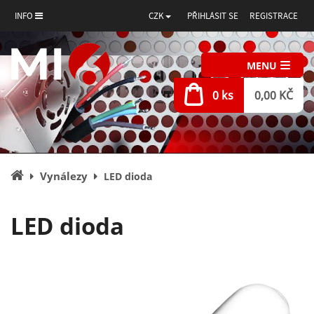
INFO
CZK
PŘIHLÁSIT SE
REGISTRACE
MENU
0 ks
0,00 KČ
Úvodní
Vynálezy
LED dioda
stránka
LED dioda