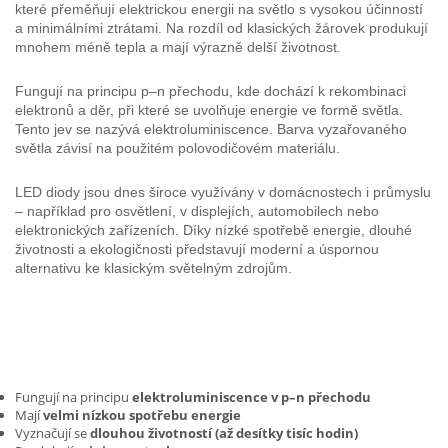
které přeměňují elektrickou energii na světlo s vysokou účinností
a minimálními ztrátami. Na rozdíl od klasických žárovek produkují
mnohem méně tepla a mají výrazně delší životnost.
Fungují na principu p–n přechodu, kde dochází k rekombinaci
elektronů a děr, při které se uvolňuje energie ve formě světla.
Tento jev se nazývá elektroluminiscence. Barva vyzařovaného
světla závisí na použitém polovodičovém materiálu.
LED diody jsou dnes široce využívány v domácnostech i průmyslu
– například pro osvětlení, v displejích, automobilech nebo
elektronických zařízeních. Díky nízké spotřebě energie, dlouhé
životnosti a ekologičnosti představují moderní a úspornou
alternativu ke klasickým světelným zdrojům.
Fungují na principu
elektroluminiscence v p–n přechodu
Mají
velmi nízkou spotřebu energie
Vyznačují se
dlouhou životností (až desítky tisíc hodin)