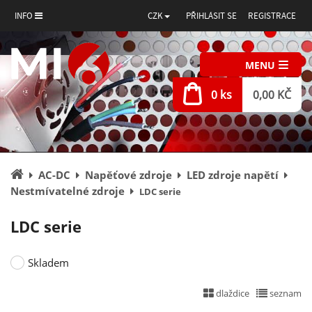
INFO
CZK
PŘIHLÁSIT SE
REGISTRACE
MENU
0 ks
0,00 KČ
Úvodní
AC-DC
Napěťové zdroje
LED zdroje napětí
stránka
Nestmívatelné zdroje
LDC serie
LDC serie
Skladem
dlaždice
seznam