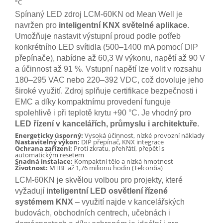
°C
Spínaný LED zdroj LCM-60KN od Mean Well je
navržen pro
inteligentní KNX světelné aplikace
.
Umožňuje nastavit výstupní proud podle potřeb
konkrétního LED svítidla (500–1400 mA pomocí DIP
přepínače), nabídne až 60,3 W výkonu, napětí až 90 V
a účinnost až 91 %. Vstupní napětí lze volit v rozsahu
180–295 VAC nebo 220–392 VDC, což dovoluje jeho
široké využití. Zdroj splňuje certifikace bezpečnosti i
EMC a díky kompaktnímu provedení funguje
spolehlivě i při teplotě krytu +90 °C. Je vhodný pro
LED řízení v kancelářích, průmyslu i architektuře
.
Energeticky úsporný:
Vysoká účinnost, nízké provozní náklady
Nastavitelný výkon:
DIP přepínač, KNX integrace
Ochrana zařízení:
Proti zkratu, přehřátí, přepětí s
automatickým resetem
Snadná instalace:
Kompaktní tělo a nízká hmotnost
Životnost:
MTBF až 1,76 milionu hodin (Telcordia)
LCM-60KN je skvělou volbou pro projekty, které
vyžadují
inteligentní LED osvětlení řízené
systémem KNX
– využití najde v kancelářských
budovách, obchodních centrech, učebnách i