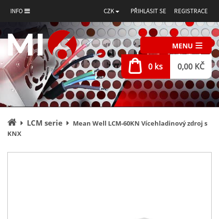
INFO
CZK
PŘIHLÁSIT SE
REGISTRACE
MENU
0 ks
0,00 KČ
Úvodní
LCM serie
Mean Well LCM-60KN Vícehladinový zdroj s
stránka
KNX