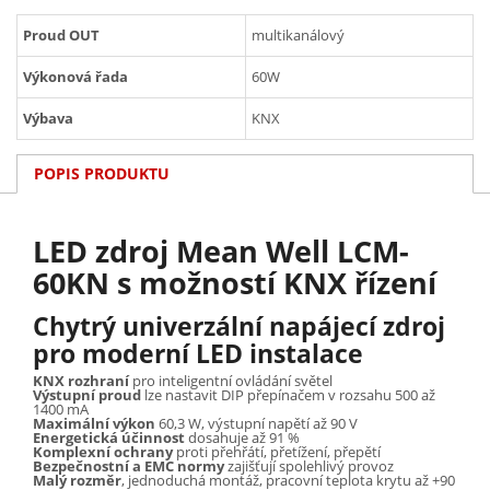
Proud OUT
multikanálový
Výkonová řada
60W
Výbava
KNX
POPIS PRODUKTU
LED zdroj Mean Well LCM-
60KN s možností KNX řízení
Chytrý univerzální napájecí zdroj
pro moderní LED instalace
KNX rozhraní
pro inteligentní ovládání světel
Výstupní proud
lze nastavit DIP přepínačem v rozsahu 500 až
1400 mA
Maximální výkon
60,3 W, výstupní napětí až 90 V
Energetická účinnost
dosahuje až 91 %
Komplexní ochrany
proti přehřátí, přetížení, přepětí
Bezpečnostní a EMC normy
zajišťují spolehlivý provoz
Malý rozměr
, jednoduchá montáž, pracovní teplota krytu až +90