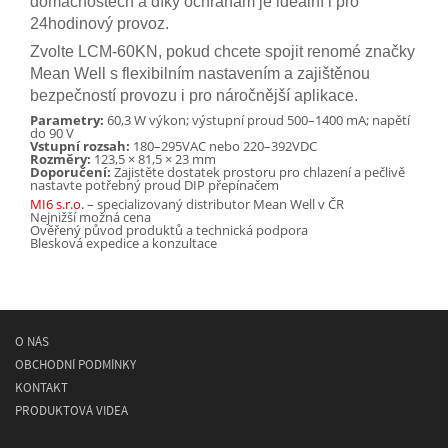
domácnostech a díky ochranám je ideální i pro
24hodinový provoz.
Zvolte LCM-60KN, pokud chcete spojit renomé značky
Mean Well s flexibilním nastavením a zajištěnou
bezpečností provozu i pro náročnější aplikace.
Parametry:
60,3 W výkon; výstupní proud 500–1400 mA; napětí
do 90 V
Vstupní rozsah:
180–295VAC nebo 220–392VDC
Rozměry:
123,5 × 81,5 × 23 mm
Doporučení:
Zajistěte dostatek prostoru pro chlazení a pečlivě
nastavte potřebný proud DIP přepínačem
MI6 s.r.o.
– specializovaný distributor Mean Well v ČR
Nejnižší možná cena
Ověřený původ produktů a technická podpora
Blesková expedice a konzultace
O NÁS
OBCHODNÍ PODMÍNKY
KONTAKT
PRODUKTOVÁ VIDEA
© 2026
MEAN WELL
- spínané napájecí síťové zdroje