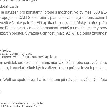
ení ventilátorů nebo logiky
plotní rozsah
 navržen pro konstantní proud s možností volby mezi 500 a 1
propojení s DALI-2 rozhraním, push stmívání i synchronizačním
yužití v široké paletě LED aplikací – od kancelářských přes pr
ebo řídicí obvod. Zdroj je kompaktní, lehký a umožňuje tichý pro
 úzkých prostor. Výrazná účinnost (max. 92 %) a dlouhá životnos
V izolace
a DALI-2 synchronizace
h norem, vhodné i pro nouzové aplikace
vítidel, projekčním firmám, montážníkům nebo správcům budov, k
odejen, kanceláří, školských zařízení nebo průmyslových prostor,
ll se spolehlivostí a komfortem při návrzích světelných řešen
u
římému zabudování do svítidel
LED technologii a prostředí