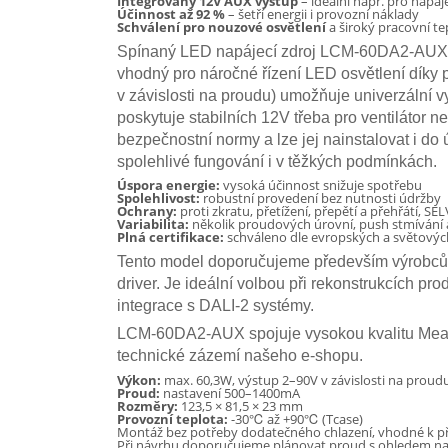
Integrovaný 12V AUX výstup
– ideální např. pro napáj
Účinnost až 92 %
– šetří energii i provozní náklady
Schválení pro nouzové osvětlení
a široký pracovní te
Spínaný LED napájecí zdroj LCM-60DA2-AUX je
vhodný pro náročné řízení LED osvětlení díky 
v závislosti na proudu) umožňuje univerzální v
poskytuje stabilních 12V třeba pro ventilátor n
bezpečnostní normy a lze jej nainstalovat i do
spolehlivé fungování i v těžkých podmínkách.
Úspora energie:
vysoká účinnost snižuje spotřebu
Spolehlivost:
robustní provedení bez nutnosti údržby
Ochrany:
proti zkratu, přetížení, přepětí a přehřátí, SEL
Variabilita:
několik proudových úrovní, push stmívání 
Plná certifikace:
schváleno dle evropských a světovýc
Tento model doporučujeme především výrobcům s
driver. Je ideální volbou při rekonstrukcích pr
integrace s DALI-2 systémy.
LCM-60DA2-AUX spojuje vysokou kvalitu Mean We
technické zázemí našeho e-shopu.
Výkon:
max. 60,3W, výstup 2–90V v závislosti na proud
Proud:
nastavení 500–1400mA
Rozměry:
123,5 × 81,5 × 23 mm
Provozní teplota:
-30℃ až +90℃ (Tcase)
Montáž bez potřeby dodatečného chlazení, vhodné k p
Při návrhu doporučujeme plánovat proud s ohledem na 