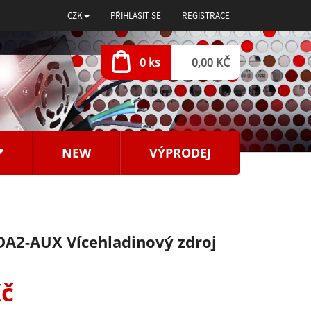
CZK
PŘIHLÁSIT SE
REGISTRACE
0 ks
0,00 KČ
NEW
VÝPRODEJ
A2-AUX Vícehladinový zdroj
Kč