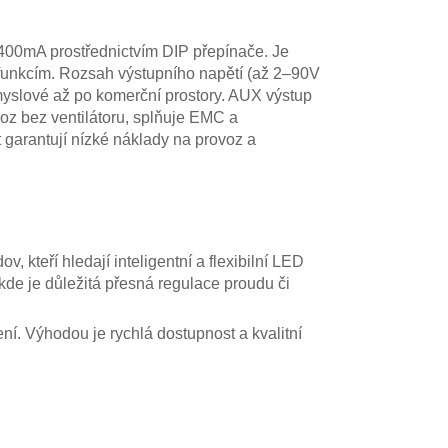
400mA prostřednictvím DIP přepínače. Je
 funkcím. Rozsah výstupního napětí (až 2–90V
ůmyslové až po komerční prostory. AUX výstup
voz bez ventilátoru, splňuje EMC a
t garantují nízké náklady na provoz a
teří hledají inteligentní a flexibilní LED
 kde je důležitá přesná regulace proudu či
í. Výhodou je rychlá dostupnost a kvalitní