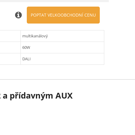
POPTAT VELKOOBCHODNÍ CENU
multikanálový
60W
DALI
2 a přídavným AUX