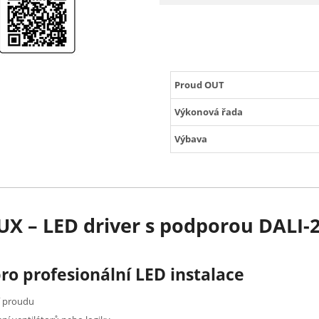
Proud OUT
Výkonová řada
Výbava
X – LED driver s podporou DALI-
pro profesionální LED instalace
í proudu