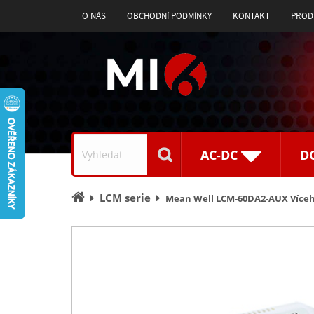
O NÁS
OBCHODNÍ PODMÍNKY
KONTAKT
PROD
Vyhledávání
AC-DC
D
Úvodní
LCM serie
Mean Well LCM-60DA2-AUX Vícehl
stránka