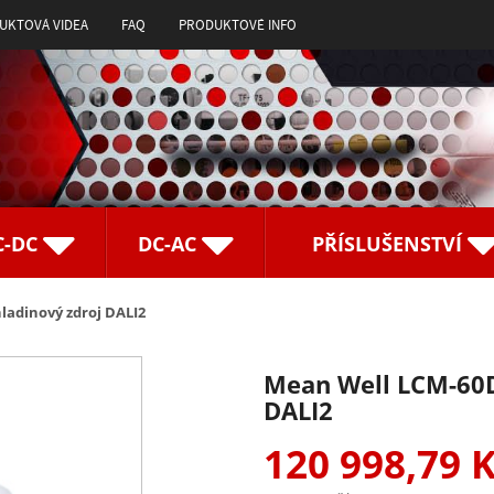
UKTOVÁ VIDEA
FAQ
PRODUKTOVÉ INFO
C-DC
DC-AC
PŘÍSLUŠENSTVÍ
adinový zdroj DALI2
Mean Well LCM-60D
DALI2
120 998,79 