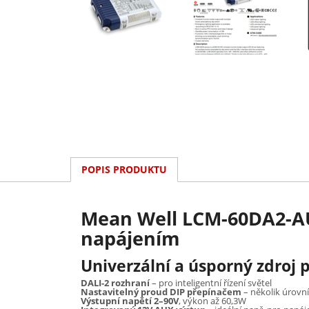
POPIS PRODUKTU
Mean Well LCM-60DA2-AU
napájením
Univerzální a úsporný zdroj 
DALI-2 rozhraní
– pro inteligentní řízení světel
Nastavitelný proud DIP přepínačem
– několik úrovn
Výstupní napětí 2–90V
, výkon až 60,3W