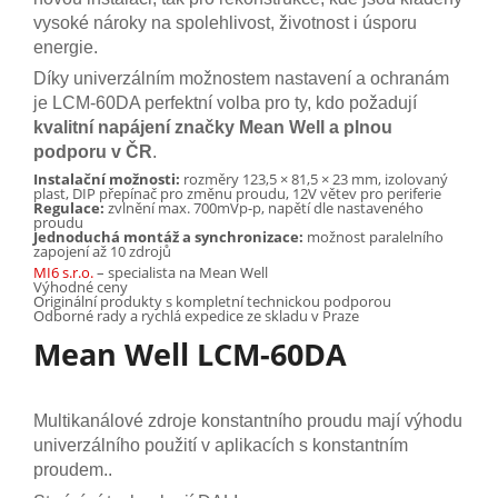
vysoké nároky na spolehlivost, životnost i úsporu
energie.
Díky univerzálním možnostem nastavení a ochranám
je LCM-60DA perfektní volba pro ty, kdo požadují
kvalitní napájení značky Mean Well a plnou
podporu v ČR
.
Instalační možnosti:
rozměry 123,5 × 81,5 × 23 mm, izolovaný
plast, DIP přepínač pro změnu proudu, 12V větev pro periferie
Regulace:
zvlnění max. 700mVp-p, napětí dle nastaveného
proudu
Jednoduchá montáž a synchronizace:
možnost paralelního
zapojení až 10 zdrojů
MI6 s.r.o.
– specialista na Mean Well
Výhodné ceny
Originální produkty s kompletní technickou podporou
Odborné rady a rychlá expedice ze skladu v Praze
Mean Well LCM-60DA
Multikanálové zdroje konstantního proudu mají výhodu
univerzálního použití v aplikacích s konstantním
proudem..