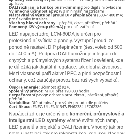
aplikace
DALI rozhraní a funkce push-dimming
pro digitální ovládání
Výjimečná účinnost až 92 %
s minimálními ztrátami
Nastavitelný výstupní proud DIP přepínačem
(500–1400 mA)
pro flexibilní instalace
Všechny hlavní ochrany
– přepětí, zkrat, přetížení, přehřátí
Pomocný 12V výstup (50 mA)
pro další zařízení
LED napájecí zdroj LCM-60DA je určen pro
profesionální svítidla a panely. Výstupní proud lze
pohodlně nastavit DIP přepínačem (šest voleb od 500
do 1400 mA). Podpora
DALI
umožňuje integraci do
chytrých a průmyslových systémů řízení osvětlení, kde
je důležitá jak digitální regulace, tak dlouhá životnost.
Mezi vlastnosti patří aktivní PFC a plné bezpečnostní
ochrany, což zaručuje provoz bez rušivých výpadků.
Úspora energie:
účinnost až 92 %
Spolehlivý provoz:
MTBF přes 193 000 hodin
Bezpečnostní prvky:
ochrana proti zkratu, přetížení, přepětí,
přehřátí
Variabilita:
DIP přepínač pro výběr proudu dle potřeby
Certifikace:
ENEC, UL, EN61347, EN62384, IEC62386
Napájecí zdroj je určený pro
komerční, průmyslové a
inteligentní LED systémy
včetně světelných ramp,
LED panelů a projektů s DALI řízením. Vhodný jak pro
novou instalaci, tak pro rekonstrukce, kde jsou kladeny