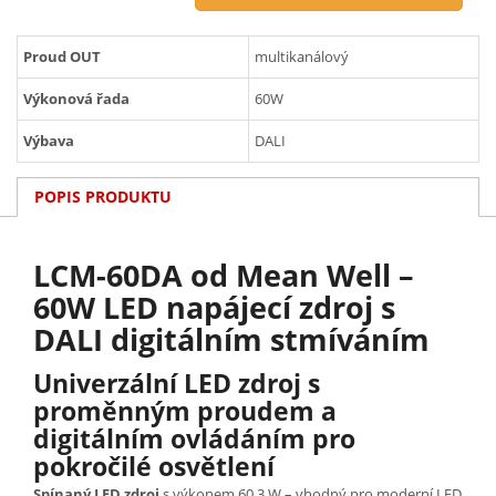
Proud OUT
multikanálový
Výkonová řada
60W
Výbava
DALI
POPIS PRODUKTU
LCM-60DA od Mean Well –
60W LED napájecí zdroj s
DALI digitálním stmíváním
Univerzální LED zdroj s
proměnným proudem a
digitálním ovládáním pro
pokročilé osvětlení
Spínaný LED zdroj
s výkonem 60,3 W – vhodný pro moderní LED