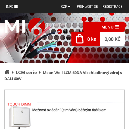
INFO
CZK
PŘIHLÁSIT SE
REGISTRACE
MENU
0 ks
0,00 KČ
Úvodní
LCM serie
Mean Well LCM-60DA Vícehladinový zdroj s
stránka
DALI 60W