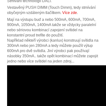
Stmívání technologií DALI.
Vestavěný PUSH DIMM (Touch Dimm), tedy stmívání
obyčejným vzdáleným tlačítkem.
Více zde
.
Mají na výstupu buď a nebo 500mA, 600mA, 700mA,
900mA, 1050mA, 1400mA takže se vždycky paralelní
nebo sériovou kombinací zapojení svítidel na
konstantní proud trefíte do použití.
Například někteří výrobci (kanlux) konstruují svítidla na
300mA nebo jen 280mA a tedy můžete použít výtup
600mA pro dvě svítidla. Jiní výrobci pak používají
násobky 350mA.. takže opět kombinací můžete zapojit
jedno nebo více svítidel na jeden zdroj...