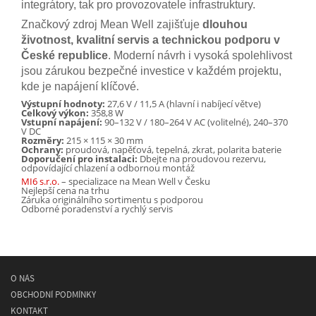
integrátory, tak pro provozovatele infrastruktury.
Značkový zdroj Mean Well zajišťuje
dlouhou
životnost, kvalitní servis a technickou podporu v
České republice
. Moderní návrh i vysoká spolehlivost
jsou zárukou bezpečné investice v každém projektu,
kde je napájení klíčové.
Výstupní hodnoty:
27,6 V / 11,5 A (hlavní i nabíjecí větve)
Celkový výkon:
358,8 W
Vstupní napájení:
90–132 V / 180–264 V AC (volitelné), 240–370
V DC
Rozměry:
215 × 115 × 30 mm
Ochrany:
proudová, napěťová, tepelná, zkrat, polarita baterie
Doporučení pro instalaci:
Dbejte na proudovou rezervu,
odpovídající chlazení a odbornou montáž
MI6 s.r.o.
– specializace na Mean Well v Česku
Nejlepší cena na trhu
Záruka originálního sortimentu s podporou
Odborné poradenství a rychlý servis
O NÁS
OBCHODNÍ PODMÍNKY
KONTAKT