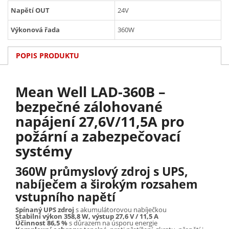
Napětí OUT
24V
Výkonová řada
360W
POPIS PRODUKTU
Mean Well LAD-360B –
bezpečné zálohované
napájení 27,6V/11,5A pro
požární a zabezpečovací
systémy
360W průmyslový zdroj s UPS,
nabíječem a širokým rozsahem
vstupního napětí
Spínaný UPS zdroj
s akumulátorovou nabíječkou
Stabilní výkon 358,8 W, výstup 27,6 V / 11,5 A
Účinnost 86,5 %
s důrazem na úsporu energie