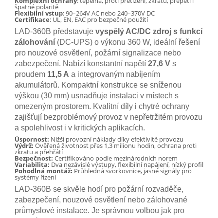
Komplexní ochrany
: tepelná, proti přetížení, zkratu, přepětí i
špatné polaritě
Flexibilní vstup
: 90–264V AC nebo 240–370V DC
Certifikace
: UL, EN, EAC pro bezpečné použití
LAD-360B představuje
vyspělý AC/DC zdroj s funkcí
zálohování
(DC-UPS) o výkonu 360 W, ideální řešení
pro nouzové osvětlení, požární signalizace nebo
zabezpečení. Nabízí konstantní napětí
27,6 V
s
proudem
11,5 A
a integrovaným nabíjením
akumulátorů. Kompaktní konstrukce se sníženou
výškou (30 mm) usnadňuje instalaci v místech s
omezeným prostorem. Kvalitní díly i chytré ochrany
zajišťují bezproblémový provoz v nepřetržitém provozu
a spolehlivost i v kritických aplikacích.
Úspornost:
Nižší provozní náklady díky efektivitě provozu
Výdrž:
Ověřená životnost přes 1,3 milionu hodin, ochrana proti
zkratu a přehřátí
Bezpečnost:
Certifikováno podle mezinárodních norem
Variabilita:
Dva nezávislé výstupy, flexibilní napájení, nízký profil
Pohodlná montáž:
Průhledná svorkovnice, jasné signály pro
systémy řízení
LAD-360B se skvěle hodí pro požární rozvaděče,
zabezpečení, nouzové osvětlení nebo zálohované
průmyslové instalace. Je správnou volbou jak pro