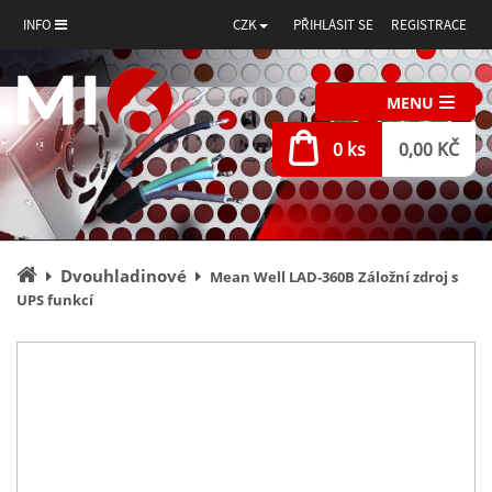
INFO
CZK
PŘIHLÁSIT SE
REGISTRACE
MENU
0 ks
0,00 KČ
Úvodní
Dvouhladinové
Mean Well LAD-360B Záložní zdroj s
stránka
UPS funkcí