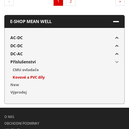
(current)
«
1
2
»
E-SHOP MEAN WELL
AC-DC
DC-DC
DC-AC
Příslušenství
CMU ovladače
Kovové a PVC díly
New
Výprodej
O NÁS
OBCHODNÍ PODMÍNKY