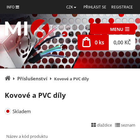
INFO
CZK
PŘIHLÁSIT SE
REGISTRACE
MENU
0 ks
0,00 KČ
Úvodní
Příslušenství
Kovové a PVC díly
stránka
Kovové a PVC díly
Skladem
dlaždice
seznam
Název a kód produktu