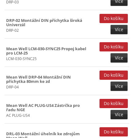
Více
DRP-03
DRP-02 Montážní DIN příchytka široká
Univerzál
Více
DRP-02
Mean Well LCM-030-SYNC25 Propoj kabel
pro LCM-25
Více
LCM-030-SYNC25
Mean Well DRP-04 Montážní DIN
příchytka 80mm ke zd
Více
DRP-04
Mean Well AC PLUG-US4 Zástrčka pro
řadu NGE
Více
AC PLUG-US4
DRL-03 Montážní úhelník ke zdrojům
Mean Well