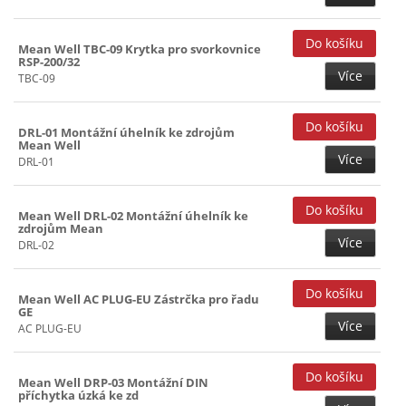
Mean Well TBC-09 Krytka pro svorkovnice
RSP-200/32
Více
TBC-09
DRL-01 Montážní úhelník ke zdrojům
Mean Well
Více
DRL-01
Mean Well DRL-02 Montážní úhelník ke
zdrojům Mean
Více
DRL-02
Mean Well AC PLUG-EU Zástrčka pro řadu
GE
Více
AC PLUG-EU
Mean Well DRP-03 Montážní DIN
příchytka úzká ke zd