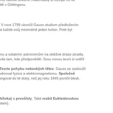
itě v Göttingenu.
. V roce 1799 ukončil Gauss studium předložením
 má každá svůj minimálně jeden kořen. Poté byl
emu a ostatním astronomům na oběžné dráze ztratila.
ila tam, kde předpověděl. Svou novou teorii si ověřil
Teorie pohybu nebeských těles
. Gauss se zasloužil
 věnoval fyzice a elektromagnetismu.
Společně
fungoval do té doby, než jej roku 1845 poničil blesk.
křivka)
a
prvočísly
. Také
rozbil Eukleidovskou
tein).