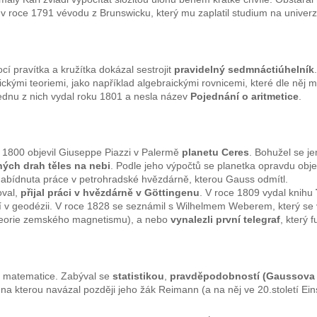
 v roce 1791 vévodu z Brunswicku, který mu zaplatil studium na univerz
cí pravítka a kružítka dokázal sestrojit
pravidelný sedmnáctiúhelník
ickými teoriemi, jako například algebraickými rovnicemi, které dle něj
Jednu z nich vydal roku 1801 a nesla název
Pojednání o aritmetice
.
 1800 objevil Giuseppe Piazzi v Palermě
planetu Ceres
. Bohužel se j
ých drah těles na nebi
. Podle jeho výpočtů se planetka opravdu objev
nabídnuta práce v petrohradské hvězdárně, kterou Gauss odmítl.
oval,
přijal práci v hvězdárně v Göttingenu
. V roce 1809 vydal knihu
í v geodézii. V roce 1828 se seznámil s Wilhelmem Weberem, který se
eorie zemského magnetismu), a nebo
vynalezli první telegraf
, který 
v matematice. Zabýval se
statistikou
,
pravděpodobností (Gaussova 
 na kterou navázal později jeho žák Reimann (a na něj ve 20.století Eins