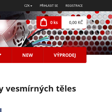
CZK
PŘIHLÁSIT SE
REGISTRACE
0 ks
0,00 KČ
NEW
VÝPRODEJ
hy vesmírných těles