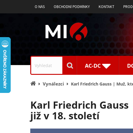
O NÁS
OBCHODNÍ PODMÍNKY
KONTAKT
PROD
Vyhledávání
AC-DC
D
Úvodní
Vynálezci
Karl Friedrich Gauss | Muž, kte
stránka
Karl Friedrich Gauss
již v 18. století