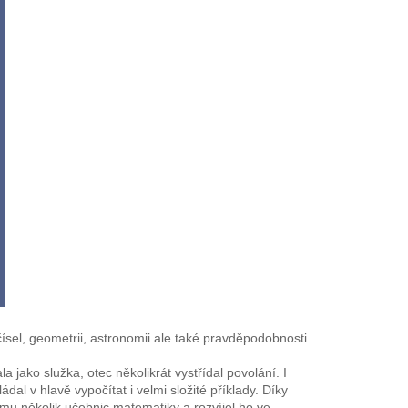
 čísel, geometrii, astronomii ale také pravděpodobnosti
ako služka, otec několikrát vystřídal povolání. I
ádal v hlavě vypočítat i velmi složité příklady. Díky
l mu několik učebnic matematiky a rozvíjel ho ve