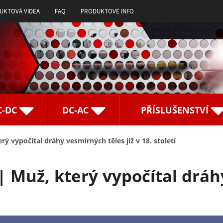
UKTOVÁ VIDEA
FAQ
PRODUKTOVÉ INFO
C-DC
DC-AC
PŘÍSLUŠENSTVÍ
rý vypočítal dráhy vesmírných těles již v 18. století
 | Muž, který vypočítal drá