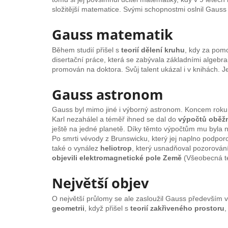
složitější matematice. Svými schopnostmi oslnil Gauss
Gauss matematik
Během studií přišel s
teorií dělení kruhu
, kdy za pomo
disertační práce, která se zabývala základními algebra
promován na doktora. Svůj talent ukázal i v knihách. 
Gauss astronom
Gauss byl mimo jiné i výborný astronom. Koncem roku
Karl nezahálel a téměř ihned se dal do
výpočtů oběžn
ještě na jedné planetě. Díky těmto výpočtům mu byla 
Po smrti vévody z Brunswicku, který jej naplno podpor
také o vynález
heliotrop
, který usnadňoval pozorován
objevili elektromagnetické pole Země
(Všeobecná t
Největší objev
O největší průlomy se ale zasloužil Gauss především 
geometrii
, když přišel s
teorií zakřiveného prostoru
,