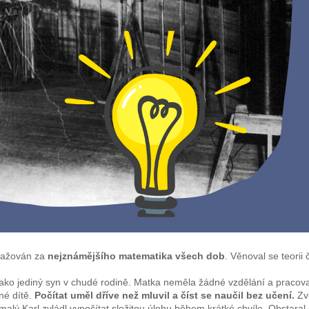
ovažován za
nejznámějšího matematika všech dob
. Věnoval se teorii
o jediný syn v chudé rodině. Matka neměla žádné vzdělání a pracovala j
né dítě.
Počítat uměl dříve než mluvil a číst se naučil bez učení.
Zvl
 malý Karl zvládl vypočítat složitou úlohu během krátké chvíle. Obstara