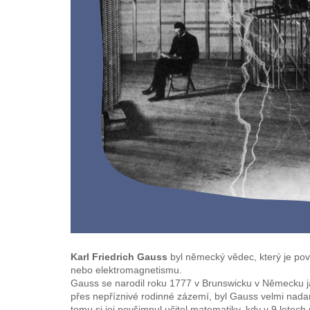
Karl Friedrich Gauss
byl německý vědec, který je p
nebo elektromagnetismu.
Gauss se narodil roku 1777 v Brunswicku v Německu jak
přes nepříznivé rodinné zázemí, byl Gauss velmi nada
tomu si jej povšimnul učitel matematiky, kdy v 9 letech