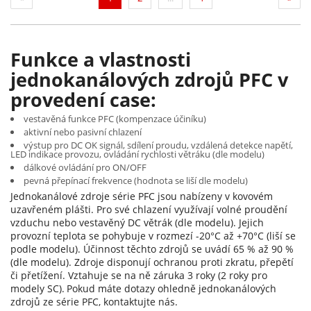
Funkce a vlastnosti
jednokanálových zdrojů PFC v
provedení case:
vestavěná funkce PFC (kompenzace účiníku)
aktivní nebo pasivní chlazení
výstup pro DC OK signál, sdílení proudu, vzdálená detekce napětí,
LED indikace provozu, ovládání rychlosti větráku (dle modelu)
dálkové ovládání pro ON/OFF
pevná přepínací frekvence (hodnota se liší dle modelu)
Jednokanálové zdroje série PFC jsou nabízeny v kovovém
uzavřeném plášti. Pro své chlazení využívají volné proudění
vzduchu nebo vestavěný DC větrák (dle modelu). Jejich
provozní teplota se pohybuje v rozmezí -20°C až +70°C (liší se
podle modelu). Účinnost těchto zdrojů se uvádí 65 % až 90 %
(dle modelu). Zdroje disponují ochranou proti zkratu, přepětí
či přetížení. Vztahuje se na ně záruka 3 roky (2 roky pro
modely SC).
Pokud máte dotazy ohledně jednokanálových
zdrojů ze série PFC, kontaktujte nás.