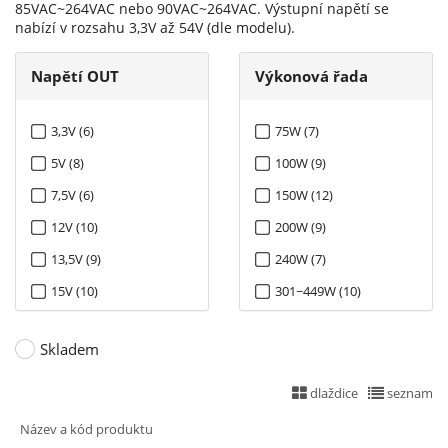
85VAC~264VAC nebo 90VAC~264VAC. Výstupní napětí se
nabízí v rozsahu 3,3V až 54V (dle modelu).
Napětí OUT
Výkonová řada
3,3V (6)
75W (7)
5V (8)
100W (9)
7,5V (6)
150W (12)
12V (10)
200W (9)
13,5V (9)
240W (7)
15V (10)
301~449W (10)
24V (9)
480W (6)
Skladem
27V (9)
500W (6)
30V (1)
600W (7)
dlaždice
seznam
36V (1)
750W (7)
Název a kód produktu