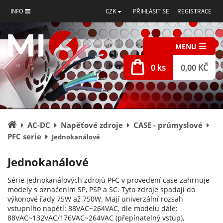
INFO
CZK
PŘIHLÁSIT SE
REGISTRACE
MENU
0 ks
0,00 KČ
Úvodní
AC-DC
Napěťové zdroje
CASE - průmyslové
stránka
PFC serie
Jednokanálové
Jednokanálové
Série jednokanálových zdrojů PFC v provedení case zahrnuje
modely s označením SP, PSP a SC. Tyto zdroje spadají do
výkonové řady 75W až 750W. Mají univerzální rozsah
vstupního napětí: 88VAC~264VAC, dle modelu dále:
88VAC~132VAC/176VAC~264VAC (přepínatelný vstup),