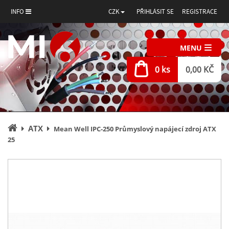
INFO
CZK
PŘIHLÁSIT SE
REGISTRACE
MENU
0 ks
0,00 KČ
Úvodní
ATX
Mean Well IPC-250 Průmyslový napájecí zdroj ATX
stránka
25