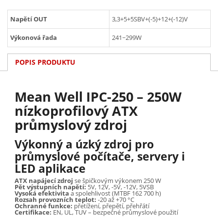
Napětí OUT
3,3+5+5SBV+(-5)+12+(-12)V
Výkonová řada
241~299W
POPIS PRODUKTU
Mean Well IPC-250 – 250W
nízkoprofilový ATX
průmyslový zdroj
Výkonný a úzký zdroj pro
průmyslové počítače, servery i
LED aplikace
ATX napájecí zdroj
se špičkovým výkonem 250 W
Pět výstupních napětí:
5V, 12V, -5V, -12V, 5VSB
Vysoká efektivita
a spolehlivost (MTBF 162 700 h)
Rozsah provozních teplot:
-20 až +70 °C
Ochranné funkce:
přetížení, přepětí, přehřátí
Certifikace:
EN, UL, TUV – bezpečné průmyslové použití