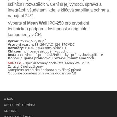
skříních i rozvaděčích. Cení si jej výrobci, správci a
integrátoři všude tam, kde je klíčová stabilita a ochrana
napájení 24/7.
Vyberte si
Mean Well IPC-250
pro prvotřídní
technickou podporu, dostupnost a originální
komponenty v ČR.
Výkon:
250 W, 5 výstupů
Vstupní rozsah:
88–264 VAC, 124–370 VDC
Rozměry:
190 × 82 × 41 mm, nízké 1U
Chlazení:
přirozené proudění vzduchu
Instalace:
vhodné pro PC skříně, racky i průmyslové aplikace
Doporučujeme proudovou rezervu minimálně 15 %
MI6 s.r.o.
– specializovaný dodavatel Mean Well v ČR
Zaručeně nejlepší ceny
Kompletní technická podpora a ověřený původ
Odborné poradenství a rychlé dodání po ČR
O NÁS
OBCHODNÍ PODMÍNKY
KONTAKT
PRODUKTOVÁ VIDEA