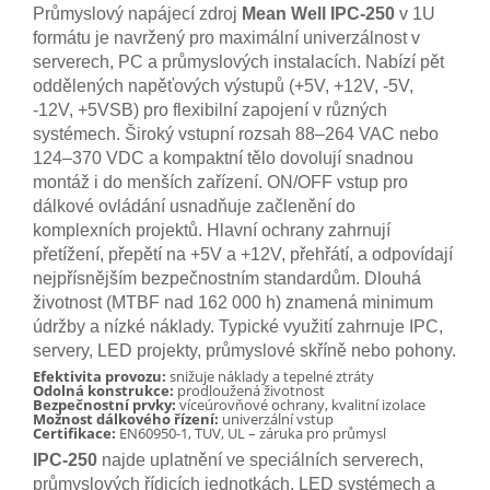
Průmyslový napájecí zdroj
Mean Well IPC-250
v 1U
formátu je navržený pro maximální univerzálnost v
serverech, PC a průmyslových instalacích. Nabízí pět
oddělených napěťových výstupů (+5V, +12V, -5V,
-12V, +5VSB) pro flexibilní zapojení v různých
systémech. Široký vstupní rozsah 88–264 VAC nebo
124–370 VDC a kompaktní tělo dovolují snadnou
montáž i do menších zařízení. ON/OFF vstup pro
dálkové ovládání usnadňuje začlenění do
komplexních projektů. Hlavní ochrany zahrnují
přetížení, přepětí na +5V a +12V, přehřátí, a odpovídají
nejpřísnějším bezpečnostním standardům. Dlouhá
životnost (MTBF nad 162 000 h) znamená minimum
údržby a nízké náklady. Typické využití zahrnuje IPC,
servery, LED projekty, průmyslové skříně nebo pohony.
Efektivita provozu:
snižuje náklady a tepelné ztráty
Odolná konstrukce:
prodloužená životnost
Bezpečnostní prvky:
víceúrovňové ochrany, kvalitní izolace
Možnost dálkového řízení:
univerzální vstup
Certifikace:
EN60950-1, TUV, UL – záruka pro průmysl
IPC-250
najde uplatnění ve speciálních serverech,
průmyslových řídicích jednotkách, LED systémech a