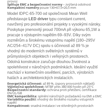
provoz
Splňuje EMC a bezpečnostní normy
– zvýšená odolnost
Kompaktní rozměry
pouze 130×67,5×20,5 mm
Model IDPC-65-700 od společnosti Mean Well
představuje
LED driver
typu constant current,
navržený pro profesionální projekty s vysokými nároky.
Poskytuje jmenovitý proud 700mA při výkonu 65,1W a
pracuje s výstupním napětím 69–93V. Díky svým
rozměrům a širokému vstupnímu napětí (180–295V
AC/254–417V DC) spolu s účinností až 89 % je
vhodný do moderních světelných systémů v
průmyslových objektech i veřejných prostorech.
Odolná konstrukce zaručuje dlouhou životnost a
spolehlivost v náročných podmínkách. Ideální využití
nachází v komerčním osvětlení, parcích, výrobních
halách a architektonických instalacích.
Energetická účinnost:
až 89 %, úspory provozních nákladů
Výjimečná spolehlivost:
MTBF přes 380 000 hodin při 25°C
Bezpečnostní standardy:
ochrana proti přetížení, certifikace
EN/UL/GB
EMC kompatibilita:
splnění náročných požadavků na EMI a EMC
Variabilita použití:
vhodný do širokého rozsahu vstupních
napětí
Kompaktnost:
snadná instalace i ve stísněných prostorách