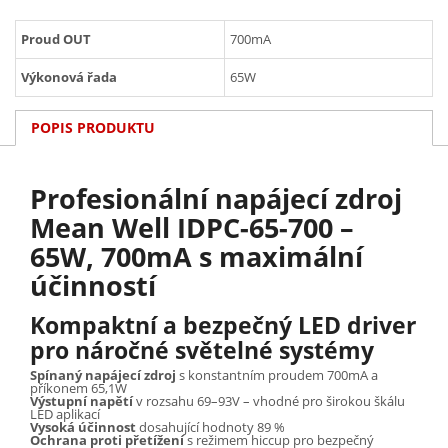
Proud OUT
700mA
Výkonová řada
65W
POPIS PRODUKTU
Profesionální napájecí zdroj
Mean Well IDPC-65-700 –
65W, 700mA s maximální
účinností
Kompaktní a bezpečný LED driver
pro náročné světelné systémy
Spínaný napájecí zdroj
s konstantním proudem 700mA a
příkonem 65,1W
Výstupní napětí
v rozsahu 69–93V – vhodné pro širokou škálu
LED aplikací
Vysoká účinnost
dosahující hodnoty 89 %
Ochrana proti přetížení
s režimem hiccup pro bezpečný