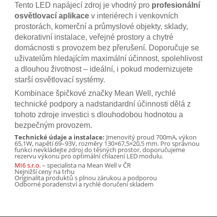
Tento LED napájecí zdroj je vhodný pro
profesionální
osvětlovací aplikace
v interiérech i venkovních
prostorách, komerční a průmyslové objekty, sklady,
dekorativní instalace, veřejné prostory a chytré
domácnosti s provozem bez přerušení. Doporučuje se
uživatelům hledajícím maximální účinnost, spolehlivost
a dlouhou životnost – ideální, i pokud modernizujete
starší osvětlovací systémy.
Kombinace špičkové značky Mean Well, rychlé
technické podpory a nadstandardní účinnosti dělá z
tohoto zdroje investici s dlouhodobou hodnotou a
bezpečným provozem.
Technické údaje a instalace:
Jmenovitý proud 700mA, výkon
65,1W, napětí 69–93V, rozměry 130×67,5×20,5 mm. Pro správnou
funkci nevkládejte zdroj do těsných prostor, doporučujeme
rezervu výkonu pro optimální chlazení LED modulu.
MI6 s.r.o.
– specialista na Mean Well v ČR
Nejnižší ceny na trhu
Originalita produktů s plnou zárukou a podporou
Odborné poradenství a rychlé doručení skladem