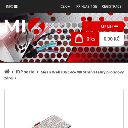
INFO
CZK
PŘIHLÁSIT SE
REGISTRACE
MENU
0 ks
0,00 KČ
Úvodní
IDP serie
Mean Well IDPC-65-700 Stmívatelný proudový
stránka
zdroj 7