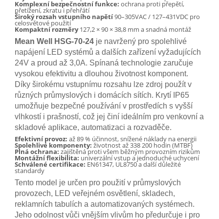
Komplexní bezpečnostní funkce:
ochrana proti přepětí,
přetížení, zkratu i přehřátí
Široký rozsah vstupního napětí
90–305VAC / 127–431VDC pro
celosvětové použití
Kompaktní rozměry
127,2 × 90 × 38,8 mm a snadná montáž
Mean Well HSG-70-24
je navržený pro spolehlivé
napájení LED systémů a dalších zařízení vyžadujících
24V a proud až 3,0A. Spínaná technologie zaručuje
vysokou efektivitu a dlouhou životnost komponent.
Díky širokému vstupnímu rozsahu lze zdroj použít v
různých průmyslových i domácích sítích. Krytí IP65
umožňuje bezpečné používání v prostředích s vyšší
vlhkostí i prašností, což jej činí ideálním pro venkovní a
skladové aplikace, automatizaci a rozvaděče.
Efektivní provoz:
až 89 % účinnost, snížené náklady na energii
Spolehlivé komponenty:
životnost až 338 200 hodin (MTBF)
Plná ochrana:
zajištěná proti všem běžným provozním rizikům
Montážní flexibilita:
univerzální vstup a jednoduché uchycení
Schválené certifikace:
EN61347, UL8750 a další důležité
standardy
Tento model je určen pro použití v průmyslových
provozech, LED veřejném osvětlení, skladech,
reklamních tabulích a automatizovaných systémech.
Jeho odolnost vůči vnějším vlivům ho předurčuje i pro