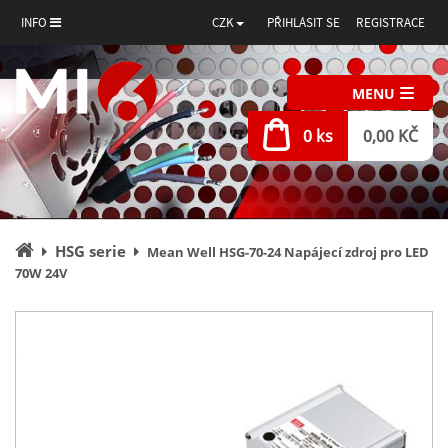
INFO
CZK
PŘIHLÁSIT SE
REGISTRACE
MENU
0 ks
0,00 KČ
Úvodní
HSG serie
Mean Well HSG-70-24 Napájecí zdroj pro LED
stránka
70W 24V