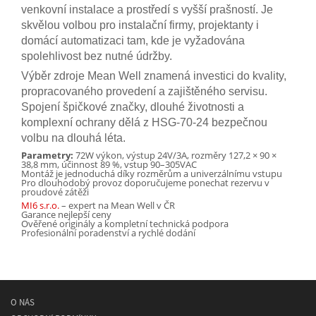
venkovní instalace a prostředí s vyšší prašností. Je
skvělou volbou pro instalační firmy, projektanty i
domácí automatizaci tam, kde je vyžadována
spolehlivost bez nutné údržby.
Výběr zdroje Mean Well znamená investici do kvality,
propracovaného provedení a zajištěného servisu.
Spojení špičkové značky, dlouhé životnosti a
komplexní ochrany dělá z HSG-70-24 bezpečnou
volbu na dlouhá léta.
Parametry:
72W výkon, výstup 24V/3A, rozměry 127,2 × 90 ×
38,8 mm, účinnost 89 %, vstup 90–305VAC
Montáž je jednoduchá díky rozměrům a univerzálnímu vstupu
Pro dlouhodobý provoz doporučujeme ponechat rezervu v
proudové zátěži
MI6 s.r.o.
– expert na Mean Well v ČR
Garance nejlepší ceny
Ověřené originály a kompletní technická podpora
Profesionální poradenství a rychlé dodání
O NÁS