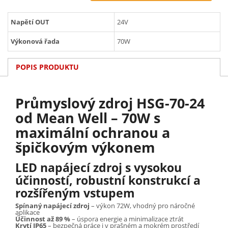
Napětí OUT
24V
Výkonová řada
70W
POPIS PRODUKTU
Průmyslový zdroj HSG-70-24
od Mean Well – 70W s
maximální ochranou a
špičkovým výkonem
LED napájecí zdroj s vysokou
účinností, robustní konstrukcí a
rozšířeným vstupem
Spínaný napájecí zdroj
– výkon 72W, vhodný pro náročné
aplikace
Účinnost až 89 %
– úspora energie a minimalizace ztrát
Krytí IP65
– bezpečná práce i v prašném a mokrém prostředí