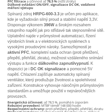
PFC filtrace
a účinnost až
78,5 %
(nižší ztráty)
Dálkové ovládání ON/OFF, signalizace DC OK, vzdálené
měření výstupu
Spínaný zdroj
HRPG-600-3.3
je určen pro aplikace,
kde je vyžadován silný proud a stabilní napětí 3,3V.
Disponuje výkonem
396W
a širokým rozsahem
vstupního napětí jak pro střídavé tak stejnosměrné sítě.
Uplatnění najde v průmyslové automatizaci, řízení
výrobních linek a v elektronických systémech s
vysokými proudovými nároky. Samozřejmostí je
aktivní PFC
, kompletní sada ochran (proti přetížení,
přepětí, přehřátí, zkratu), možnost vzdáleného snímání
výstupu a funkce
dálkového zapnutí/vypnutí
. K
dispozici je i
DC OK signalizace
a pomocné 5V
napětí. Chlazení zajišťuje automaticky spínaný
ventilátor, který prodlužuje životnost a spolehlivost
zařízení. Konstrukce vyhovuje náročným průmyslovým
standardům a umožňuje použití v nejnáročnějších
provozech.
Energetická účinnost:
až 78,5 %, pomáhá k úsporám
Robustní provedení:
MTBF téměř 148 000 hodin
Bezpečnostní ochrany:
proti přetížení, přepětí, přehřátí, zkratu