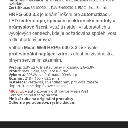
Možnosti instalace:
snadná montáž, flexibilní vstup, dálkové
ovládání
Certifikace:
UL60950-1, TUV EN60950-1, EMC, třída B emisí
HRPG-600-3.3
je ideální řešení pro
automatizaci,
LED technologie, speciální elektronické moduly a
průmyslové řízení
. Využití najde i v laboratořích a
vývojových centrech, kde je požadována spolehlivost
a dlouhodobý provoz.
Volbou
Mean Well HRPG-600-3.3
získáváte
profesionální napájecí zdroj
s dlouhou životností a
plným servisním zázemím.
Výstup:
3,3V ±2 % (nastavitelný v rozsahu 2,8–3,8V)
Proud:
max. 120A, regulace 0–120A
Výkon:
až 396W, zvlnění max. 100mVp-p
Rozměr:
218 × 105 × 63,5 mm
Instalace:
vestavná, s ventilátorem; pro vyšší zátěže
doporučujeme doplňkové chlazení
MI6 s.r.o.
– autorizovaný distributor Mean Well
Garance nejnižší ceny na trhu
Plná záruka na originální produkty
Odborné poradenství, rychlé dodání