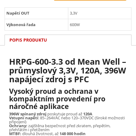
Napětí OUT
3,3V
Výkonová řada
600W
POPIS PRODUKTU
HRPG-600-3.3 od Mean Well –
průmyslový 3,3V, 120A, 396W
napájecí zdroj s PFC
Vysoký proud a ochrana v
kompaktním provedení pro
náročné aplikace
396W spínaný zdroj
poskytuje proud až
120A
Vstupní napětí
: 85–264VAC nebo 120–370VDC (široké možnosti
připojení)
Ochrany:
zajištěna bezpečnost před zkratem, přepětím,
přehřátím i přetížením
MTBF:
dlouhá životnost, až
148 000 hodin