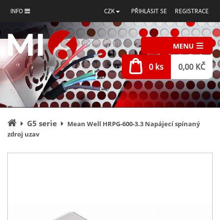
INFO
CZK
PŘIHLÁSIT SE
REGISTRACE
MENU
0 ks
0,00 KČ
Úvodní
G5 serie
Mean Well HRPG-600-3.3 Napájecí spínaný
stránka
zdroj uzav