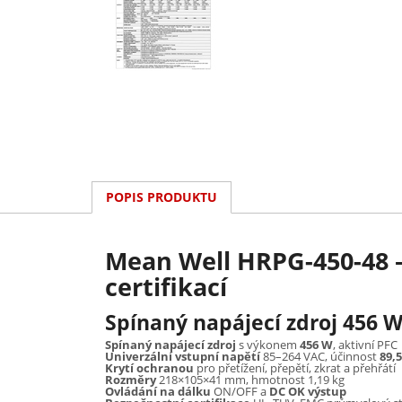
POPIS PRODUKTU
Mean Well HRPG-450-48 
certifikací
Spínaný napájecí zdroj 456 W
Spínaný napájecí zdroj
s výkonem
456 W
, aktivní PFC
Univerzální vstupní napětí
85–264 VAC, účinnost
89,
Krytí ochranou
pro přetížení, přepětí, zkrat a přehřátí
Rozměry
218×105×41 mm, hmotnost 1,19 kg
Ovládání na dálku
ON/OFF a
DC OK výstup