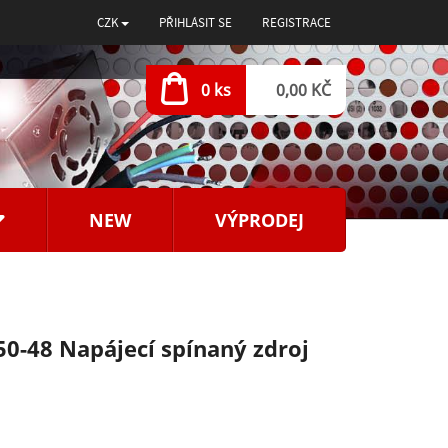
CZK
PŘIHLÁSIT SE
REGISTRACE
0 ks
0,00 KČ
NEW
VÝPRODEJ
0-48 Napájecí spínaný zdroj