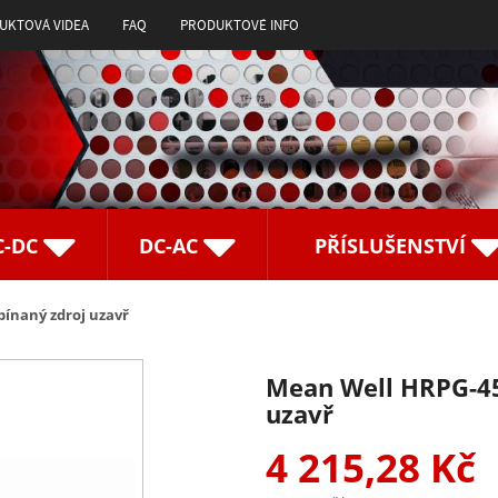
UKTOVÁ VIDEA
FAQ
PRODUKTOVÉ INFO
C-DC
DC-AC
PŘÍSLUŠENSTVÍ
pínaný zdroj uzavř
Mean Well HRPG-45
uzavř
4 215,28 Kč