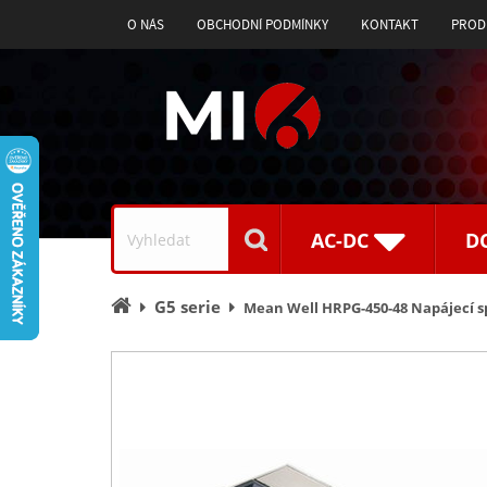
O NÁS
OBCHODNÍ PODMÍNKY
KONTAKT
PROD
Vyhledávání
AC-DC
D
Úvodní
G5 serie
Mean Well HRPG-450-48 Napájecí s
stránka