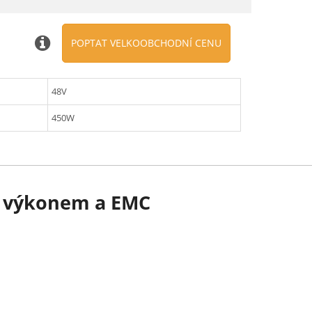
POPTAT VELKOOBCHODNÍ CENU
48V
450W
m výkonem a EMC