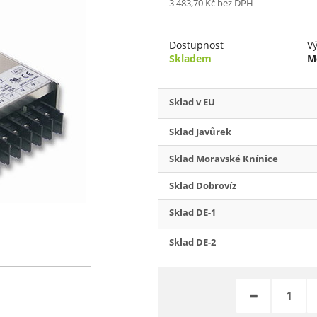
3 483,70 Kč
bez DPH
Dostupnost
V
Skladem
M
Sklad v EU
Sklad Javůrek
Sklad Moravské Knínice
Sklad Dobrovíz
Sklad DE-1
Sklad DE-2