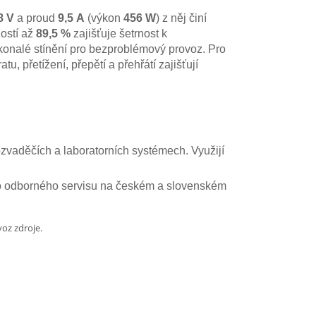
8 V
a proud
9,5 A
(výkon
456 W
) z něj činí
ností až
89,5 %
zajišťuje šetrnost k
okonalé stínění pro bezproblémový provoz. Pro
 přetížení, přepětí a přehřátí zajišťují
zvaděčích a laboratorních systémech. Využijí
ho odborného servisu na českém a slovenském
oz zdroje.