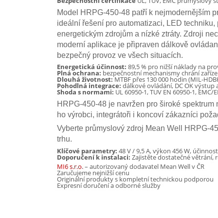
Bezpečnostní certifikace
UL, TUV, EMC průmyslový s
Model HRPG-450-48 patří k nejmodernějším p
ideální řešení pro automatizaci, LED techniku,
energetickým zdrojům a nízké ztráty. Zdroji ne
moderní aplikace je připraven dálkově ovládaný
bezpečný provoz ve všech situacích.
Energetická účinnost:
89,5 % pro nižší náklady na pro
Plná ochrana:
bezpečnostní mechanismy chrání zařízení
Dlouhá životnost:
MTBF přes 130 000 hodin (MIL-HDB
Pohodlná integrace:
dálkové ovládání, DC OK výstup a
Shoda s normami:
UL 60950-1, TUV EN 60950-1, EMC/
HRPG-450-48 je navržen pro široké spektrum n
ho výrobci, integrátoři i koncoví zákazníci pož
Vyberte průmyslový zdroj Mean Well HRPG-450
trhu.
Klíčové parametry:
48 V / 9,5 A, výkon 456 W, účinno
Doporučení k instalaci:
Zajistěte dostatečné větrání,
MI6 s.r.o.
– autorizovaný dodavatel Mean Well v ČR
Zaručujeme nejnižší cenu
Originální produkty s kompletní technickou podporou
Expresní doručení a odborné služby