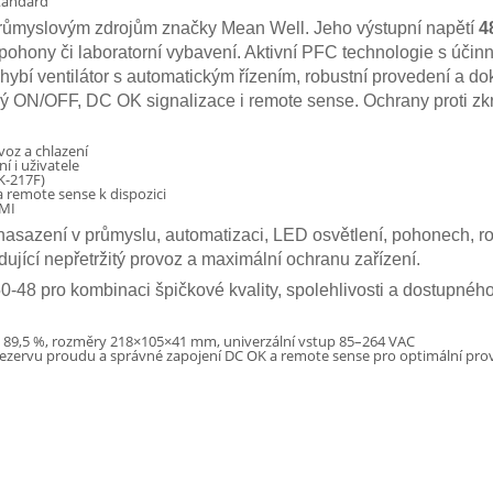
tandard
růmyslovým zdrojům značky Mean Well. Jeho výstupní napětí
4
 pohony či laboratorní vybavení. Aktivní PFC technologie s účin
chybí ventilátor s automatickým řízením, robustní provedení a d
 ON/OFF, DC OK signalizace i remote sense. Ochrany proti zkratu,
voz a chlazení
 i uživatele
K-217F)
 remote sense k dispozici
EMI
asazení v průmyslu, automatizaci, LED osvětlení, pohonech, ro
adující nepřetržitý provoz a maximální ochranu zařízení.
-48 pro kombinaci špičkové kvality, spolehlivosti a dostupné
st 89,5 %, rozměry 218×105×41 mm, univerzální vstup 85–264 VAC
 rezervu proudu a správné zapojení DC OK a remote sense pro optimální prov