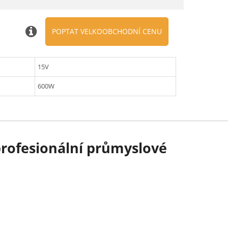
POPTAT VELKOOBCHODNÍ CENU
15V
600W
profesionální průmyslové