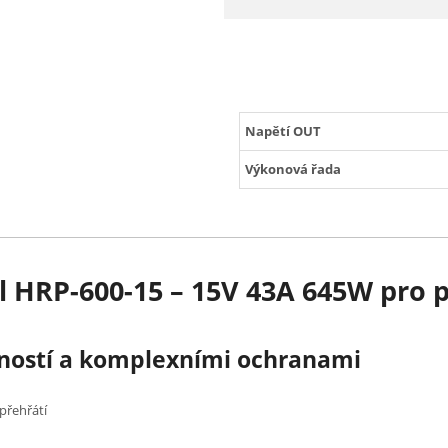
Napětí OUT
Výkonová řada
l HRP-600-15 – 15V 43A 645W pro 
nností a komplexními ochranami
 přehřátí