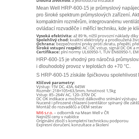
Dlouhá životnost
a jednoduchá instalace
Mean Well HRP-600-15 je průmyslový napájecí 
pro široké spektrum průmyslových zařízení. A
kompaktním rozměrům, integrovanému ventiláto
ovládací rozvaděče i měřící techniku, kde je klí
Vysoká efektivita:
až 89 %, nižší provozní náklady dík
Spolehlivý chod:
kvalitní elektrolyty a prodloužená živ
Ochrana:
bezpečnostní prvky proti zkratu, přepětí, pře
Široké vstupní rozpětí:
AC i DC vstup, signál DC OK a
Certifikace:
plní normy UL60950-1, TUV EN60950-1, EM
HRP-600-15 je vhodný pro náročná průmyslová ř
i dlouhodobý provoz v teplotách do +70 °C.
S HRP-600-15 získáte špičkovou spolehlivost 
Klíčové parametry:
Výstup: 15V DC, 43A, 645W
Rozměr: 218×105×63,5mm, hmotnost 1,5kg
Vstup: 85–264V AC, 120–370V DC
DC OK indikace a možnost dálkového snímání výstupu
Nucené i přirozené chlazení (ventilátor spínaný dle zátě
Montáž do rozvaděčů a OEM sestav
MI6 s.r.o.
– odborník na Mean Well v ČR
Nejnižší ceny v nabídce
Originální zboží s kompletní technickou podporou
Expresní doručení, konzultace a školení