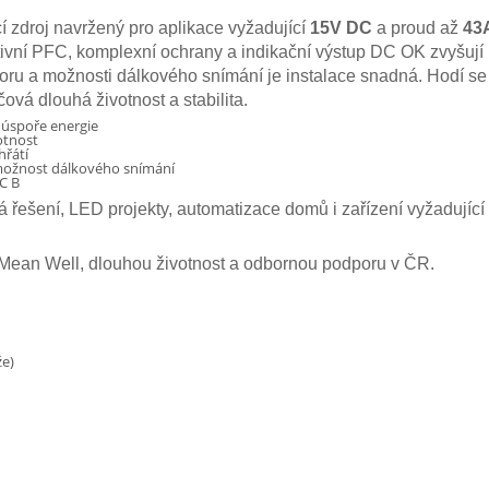
zdroj navržený pro aplikace vyžadující
15V DC
a proud až
43
ktivní PFC, komplexní ochrany a indikační výstup DC OK zvyšuj
ru a možnosti dálkového snímání je instalace snadná. Hodí se 
čová dlouhá životnost a stabilita.
y úspoře energie
otnost
hřátí
 možnost dálkového snímání
C B
ešení, LED projekty, automatizace domů i zařízení vyžadující 
Mean Well, dlouhou životnost a odbornou podporu v ČR.
že)