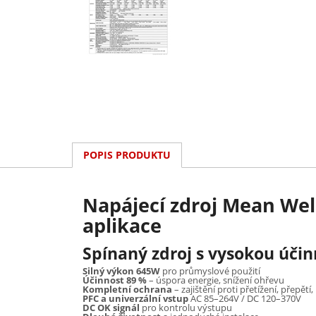
POPIS PRODUKTU
Napájecí zdroj Mean Wel
aplikace
Spínaný zdroj s vysokou úči
Silný výkon 645W
pro průmyslové použití
Účinnost 89 %
– úspora energie, snížení ohřevu
Kompletní ochrana
– zajištění proti přetížení, přepětí,
PFC a univerzální vstup
AC 85–264V / DC 120–370V
DC OK signál
pro kontrolu výstupu