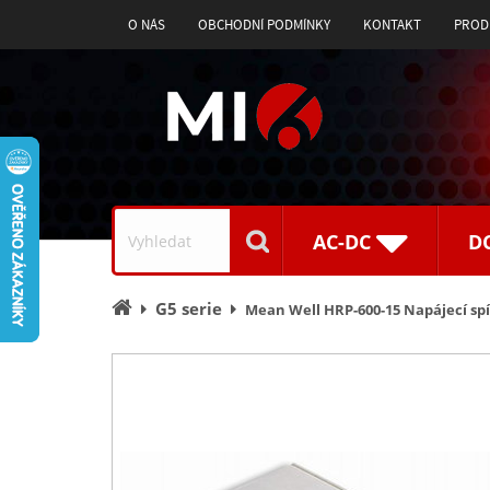
O NÁS
OBCHODNÍ PODMÍNKY
KONTAKT
PROD
Vyhledávání
AC-DC
D
Úvodní
G5 serie
Mean Well HRP-600-15 Napájecí spí
stránka