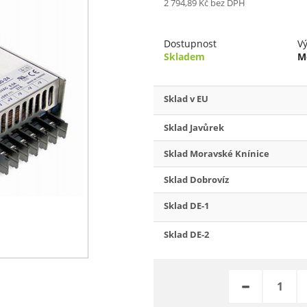
2 794,89 Kč
bez DPH
Dostupnost
V
Skladem
M
Sklad v EU
Sklad Javůrek
Sklad Moravské Knínice
Sklad Dobrovíz
Sklad DE-1
Sklad DE-2