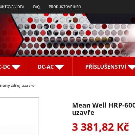
UKTOVÁ VIDEA
FAQ
PRODUKTOVÉ INFO
C-DC
DC-AC
PŘÍSLUŠENSTVÍ
naný zdroj uzavře
Mean Well HRP-600
uzavře
3 381,82 Kč