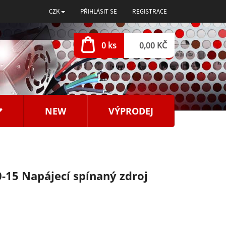
CZK
PŘIHLÁSIT SE
REGISTRACE
0 ks
0,00 KČ
NEW
VÝPRODEJ
-15 Napájecí spínaný zdroj