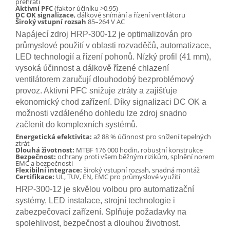
přehřátí
Aktivní PFC
(faktor účiníku >0,95)
DC OK signalizace
, dálkové snímání a řízení ventilátoru
Široký vstupní rozsah
85–264 V AC
Napájecí zdroj HRP-300-12 je optimalizován pro
průmyslové použití v oblasti rozvaděčů, automatizace,
LED technologií a řízení pohonů. Nízký profil (41 mm),
vysoká účinnost a dálkově řízené chlazení
ventilátorem zaručují dlouhodobý bezproblémový
provoz. Aktivní PFC snižuje ztráty a zajišťuje
ekonomický chod zařízení. Díky signalizaci DC OK a
možnosti vzdáleného dohledu lze zdroj snadno
začlenit do komplexních systémů.
Energetická efektivita:
až 88 % účinnost pro snížení tepelných
ztrát
Dlouhá životnost:
MTBF 176 000 hodin, robustní konstrukce
Bezpečnost:
ochrany proti všem běžným rizikům, splnění norem
EMC a bezpečnosti
Flexibilní integrace:
široký vstupní rozsah, snadná montáž
Certifikace:
UL, TUV, EN, EMC pro průmyslové využití
HRP-300-12 je skvělou volbou pro automatizační
systémy, LED instalace, strojní technologie i
zabezpečovací zařízení. Splňuje požadavky na
spolehlivost, bezpečnost a dlouhou životnost.