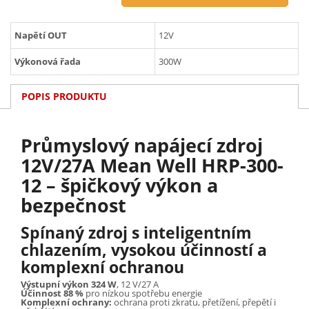
Napětí OUT
12V
Výkonová řada
300W
POPIS PRODUKTU
Průmyslový napájecí zdroj
12V/27A Mean Well HRP-300-
12 – špičkový výkon a
bezpečnost
Spínaný zdroj s inteligentním
chlazením, vysokou účinností a
komplexní ochranou
Výstupní výkon 324 W
, 12 V/27 A
Účinnost 88 %
pro nízkou spotřebu energie
Komplexní ochrany:
ochrana proti zkratu, přetížení, přepětí i