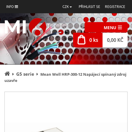
INFO
CZK
PŘIHLÁSIT SE
REGISTRACE
MENU
0 ks
0,00 KČ
Úvodní
G5 serie
Mean Well HRP-300-12 Napájecí spínaný zdroj
stránka
uzavře