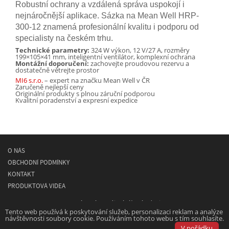
Robustní ochrany a vzdálená správa uspokojí i
nejnáročnější aplikace. Sázka na Mean Well HRP-
300-12 znamená profesionální kvalitu i podporu od
specialisty na českém trhu.
Technické parametry:
324 W výkon, 12 V/27 A, rozměry
199×105×41 mm, inteligentní ventilátor, komplexní ochrana
Montážní doporučení:
zachovejte proudovou rezervu a
dostatečně větrejte prostor
MI6 s.r.o.
– expert na značku Mean Well v ČR
Zaručeně nejlepší ceny
Originální produkty s plnou záruční podporou
Kvalitní poradenství a expresní expedice
O NÁS
OBCHODNÍ PODMÍNKY
KONTAKT
PRODUKTOVÁ VIDEA
© 2026
MEAN WELL
- spínané napájecí síťové zdroje
Tento web používá k poskytování služeb, personalizaci reklam a analýze
návštěvnosti soubory cookie. Používáním tohoto webu s tím souhlasíte.
Powered by
Designed by
V pořádku