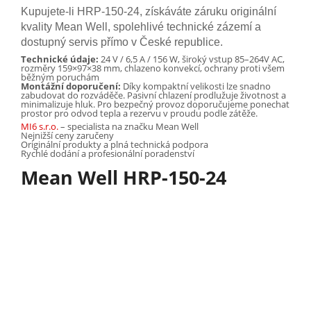
Kupujete-li HRP-150-24, získáváte záruku originální
kvality Mean Well, spolehlivé technické zázemí a
dostupný servis přímo v České republice.
Technické údaje:
24 V / 6,5 A / 156 W, široký vstup 85–264V AC,
rozměry 159×97×38 mm, chlazeno konvekcí, ochrany proti všem
běžným poruchám
Montážní doporučení:
Díky kompaktní velikosti lze snadno
zabudovat do rozváděče. Pasivní chlazení prodlužuje životnost a
minimalizuje hluk. Pro bezpečný provoz doporučujeme ponechat
prostor pro odvod tepla a rezervu v proudu podle zátěže.
MI6 s.r.o.
– specialista na značku Mean Well
Nejnižší ceny zaručeny
Originální produkty a plná technická podpora
Rychlé dodání a profesionální poradenství
Mean Well HRP-150-24