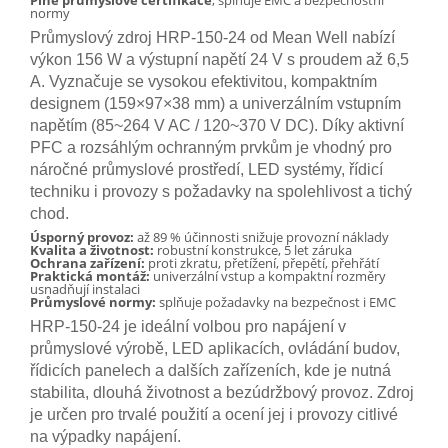
Plné průmyslové certifikace
, splňuje EMC a bezpečnostní
normy
Průmyslový zdroj HRP-150-24 od Mean Well nabízí
výkon 156 W a výstupní napětí 24 V s proudem až 6,5
A. Vyznačuje se vysokou efektivitou, kompaktním
designem (159×97×38 mm) a univerzálním vstupním
napětím (85~264 V AC / 120~370 V DC). Díky aktivní
PFC a rozsáhlým ochranným prvkům je vhodný pro
náročné průmyslové prostředí, LED systémy, řídicí
techniku i provozy s požadavky na spolehlivost a tichý
chod.
Úsporný provoz:
až 89 % účinnosti snižuje provozní náklady
Kvalita a životnost:
robustní konstrukce, 5 let záruka
Ochrana zařízení:
proti zkratu, přetížení, přepětí, přehřátí
Praktická montáž:
univerzální vstup a kompaktní rozměry
usnadňují instalaci
Průmyslové normy:
splňuje požadavky na bezpečnost i EMC
HRP-150-24 je ideální volbou pro napájení v
průmyslové výrobě, LED aplikacích, ovládání budov,
řídicích panelech a dalších zařízeních, kde je nutná
stabilita, dlouhá životnost a bezúdržbový provoz. Zdroj
je určen pro trvalé použití a ocení jej i provozy citlivé
na výpadky napájení.