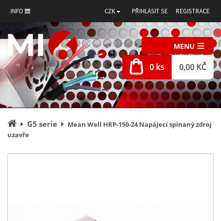
INFO
CZK
PŘIHLÁSIT SE
REGISTRACE
MENU
0 ks
0,00 KČ
Úvodní
G5 serie
Mean Well HRP-150-24 Napájecí spínaný zdroj
stránka
uzavře