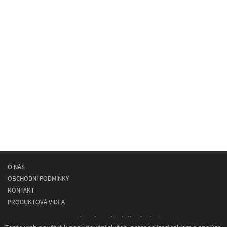
O NÁS
OBCHODNÍ PODMÍNKY
KONTAKT
PRODUKTOVÁ VIDEA
© 2026
MEAN WELL
- spínané napájecí síťové zdroje