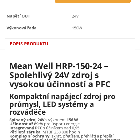
Napětí OUT
24V
Výkonová řada
150W
POPIS PRODUKTU
Mean Well HRP-150-24 –
Spolehlivý 24V zdroj s
vysokou účinností a PFC
Kompaktní napájecí zdroj pro
průmysl, LED systémy a
rozváděče
Spínaný zdroj 24V
s výkonem
156 W
Účinnost až 89 %
pro úsporu energie
Integrovaný PFC
s účiníkem nad 0,95
Pětiletá záruka
, MTBF 238 800 hodin
Komplexní ochrany:
zkrat, přetížení, přehřátí a přepětí