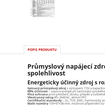
POPIS PRODUKTU
Průmyslový napájecí zdro
spolehlivost
Energeticky účinný zdroj s r
Spínaný průmyslový zdroj
s výstupem 7,5V a kapacito
88% účinnost
– úspora energie při zachování vysokéh
Plná ochrana
proti přetížení, zkratu, přepětí a volitelně
Všestranný vstup
85–264VAC, aktivní PFC
Certifikační standardy
– UL, TÜV, EMC, harmonický pr
Malé rozměry
159×97×38 mm, možnost připevnění na DI