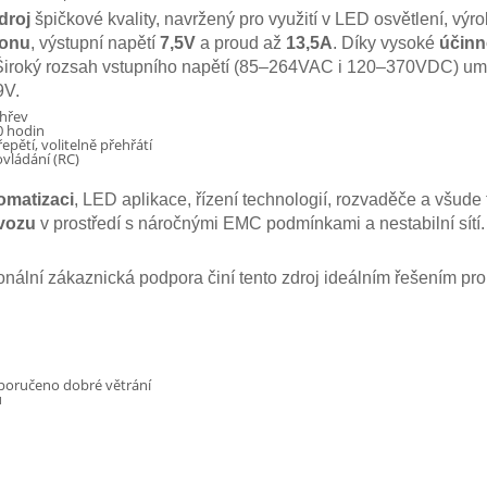
droj
špičkové kvality, navržený pro využití v LED osvětlení, výro
konu
, výstupní napětí
7,5V
a proud až
13,5A
. Díky vysoké
účinn
iroký rozsah vstupního napětí (85–264VAC i 120–370VDC) umožňu
9V.
ohřev
0 hodin
epětí, volitelně přehřátí
vládání (RC)
omatizaci
, LED aplikace, řízení technologií, rozvaděče a všude
vozu
v prostředí s náročnými EMC podmínkami a nestabilní sítí. 
onální zákaznická podpora činí tento zdroj ideálním řešením pro f
poručeno dobré větrání
u