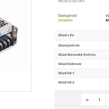
905,36 Kč
bez DPH
Dostupnost
V
Skladem
M
Sklad v EU
Sklad Javůrek
Sklad Moravské Knínice
Sklad Dobrovíz
Sklad DE-1
Sklad DE-2