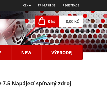
CZK
PŘIHLÁSIT SE
REGISTRACE
0 ks
0,00 KČ
NEW
VÝPRODEJ
7.5 Napájecí spínaný zdroj