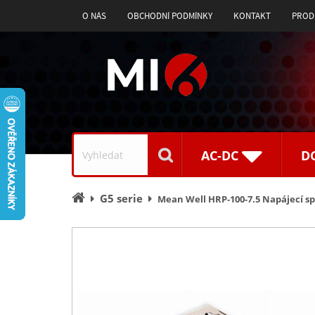
O NÁS
OBCHODNÍ PODMÍNKY
KONTAKT
PROD
Vyhledávání
AC-DC
D
Úvodní
G5 serie
Mean Well HRP-100-7.5 Napájecí sp
stránka