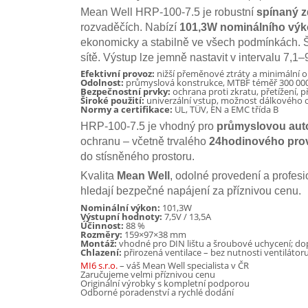
Mean Well HRP-100-7.5 je robustní
spínaný z
rozvaděčích. Nabízí
101,3W nominálního vý
ekonomicky a stabilně ve všech podmínkách. Š
sítě. Výstup lze jemně nastavit v intervalu 7,1–
Efektivní provoz:
nižší přeměnové ztráty a minimální 
Odolnost:
průmyslová konstrukce, MTBF téměř 300 00
Bezpečnostní prvky:
ochrana proti zkratu, přetížení, př
Široké použití:
univerzální vstup, možnost dálkového o
Normy a certifikace:
UL, TÜV, EN a EMC třída B
HRP-100-7.5 je vhodný pro
průmyslovou aut
ochranu – včetně trvalého
24hodinového pro
do stísněného prostoru.
Kvalita
Mean Well
, odolné provedení a profesi
hledají bezpečné napájení za příznivou cenu.
Nominální výkon:
101,3W
Výstupní hodnoty:
7,5V / 13,5A
Účinnost:
88 %
Rozměry:
159×97×38 mm
Montáž:
vhodné pro DIN lištu a šroubové uchycení; do
Chlazení:
přirozená ventilace – bez nutnosti ventilátor
MI6 s.r.o.
– váš Mean Well specialista v ČR
Zaručujeme velmi příznivou cenu
Originální výrobky s kompletní podporou
Odborné poradenství a rychlé dodání