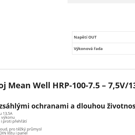
Napětí OUT
Výkonová řada
j Mean Well HRP-100-7.5 – 7,5V/1
ozsáhlými ochranami a dlouhou životnost
u 13,5A
o výkonu
 i proti přehřátí
oud, pro těžký průmysl
N lištu i panel