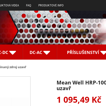
UKTOVÁ VIDEA
FAQ
PRODUKTOVÉ INFO
C-DC
DC-AC
PŘÍSLUŠENSTVÍ
ínaný zdroj uzavř
Mean Well HRP-100-
uzavř
1 095,49 Kč