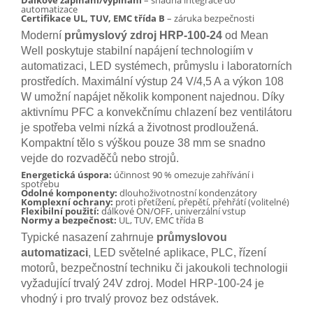
Dálkové zapínání/vypínání
– snadná integrace do
automatizace
Certifikace UL, TUV, EMC třída B
– záruka bezpečnosti
Moderní
průmyslový zdroj HRP-100-24
od Mean
Well poskytuje stabilní napájení technologiím v
automatizaci, LED systémech, průmyslu i laboratorních
prostředích. Maximální výstup 24 V/4,5 A a výkon 108
W umožní napájet několik komponent najednou. Díky
aktivnímu PFC a konvekčnímu chlazení bez ventilátoru
je spotřeba velmi nízká a životnost prodloužená.
Kompaktní tělo s výškou pouze 38 mm se snadno
vejde do rozvaděčů nebo strojů.
Energetická úspora:
účinnost 90 % omezuje zahřívání i
spotřebu
Odolné komponenty:
dlouhoživotnostní kondenzátory
Komplexní ochrany:
proti přetížení, přepětí, přehřátí (volitelné)
Flexibilní použití:
dálkové ON/OFF, univerzální vstup
Normy a bezpečnost:
UL, TUV, EMC třída B
Typické nasazení zahrnuje
průmyslovou
automatizaci
, LED světelné aplikace, PLC, řízení
motorů, bezpečnostní techniku či jakoukoli technologii
vyžadující trvalý 24V zdroj. Model HRP-100-24 je
vhodný i pro trvalý provoz bez odstávek.