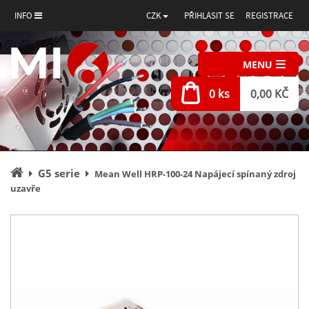
INFO
CZK
PŘIHLÁSIT SE
REGISTRACE
MENU
0 ks
0,00 KČ
Úvodní
G5 serie
Mean Well HRP-100-24 Napájecí spínaný zdroj
stránka
uzavře