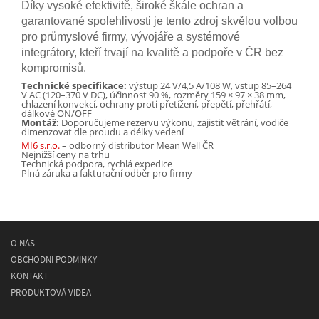
Díky vysoké efektivitě, široké škále ochran a
garantované spolehlivosti je tento zdroj skvělou volbou
pro průmyslové firmy, vývojáře a systémové
integrátory, kteří trvají na kvalitě a podpoře v ČR bez
kompromisů.
Technické specifikace:
výstup 24 V/4,5 A/108 W, vstup 85–264
V AC (120–370 V DC), účinnost 90 %, rozměry 159 × 97 × 38 mm,
chlazení konvekcí, ochrany proti přetížení, přepětí, přehřátí,
dálkové ON/OFF
Montáž:
Doporučujeme rezervu výkonu, zajistit větrání, vodiče
dimenzovat dle proudu a délky vedení
MI6 s.r.o.
– odborný distributor Mean Well ČR
Nejnižší ceny na trhu
Technická podpora, rychlá expedice
Plná záruka a fakturační odběr pro firmy
O NÁS
OBCHODNÍ PODMÍNKY
KONTAKT
PRODUKTOVÁ VIDEA
© 2026
MEAN WELL
- spínané napájecí síťové zdroje