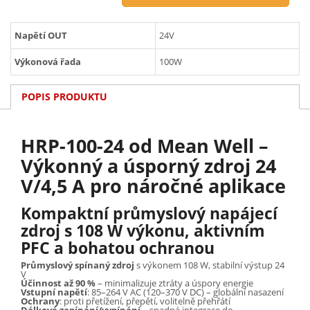
Napětí OUT
24V
Výkonová řada
100W
POPIS PRODUKTU
HRP-100-24 od Mean Well –
Výkonný a úsporný zdroj 24
V/4,5 A pro náročné aplikace
Kompaktní průmyslový napájecí
zdroj s 108 W výkonu, aktivním
PFC a bohatou ochranou
Průmyslový spínaný zdroj
s výkonem 108 W, stabilní výstup 24
V
Účinnost až 90 %
– minimalizuje ztráty a úspory energie
Vstupní napětí
: 85–264 V AC (120–370 V DC) – globální nasazení
Ochrany
: proti přetížení, přepětí, volitelně přehřátí