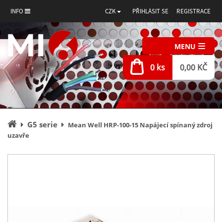
INFO
CZK
PŘIHLÁSIT SE
REGISTRACE
MENU
0 ks
0,00 KČ
Úvodní
G5 serie
Mean Well HRP-100-15 Napájecí spínaný zdroj
stránka
uzavře