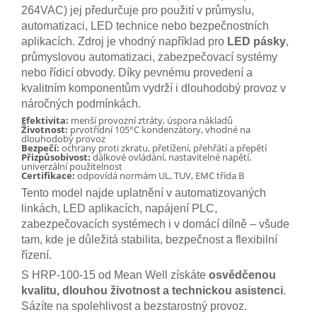
264VAC) jej předurčuje pro použití v průmyslu,
automatizaci, LED technice nebo bezpečnostních
aplikacích. Zdroj je vhodný například pro
LED pásky
,
průmyslovou automatizaci, zabezpečovací systémy
nebo řídicí obvody. Díky pevnému provedení a
kvalitním komponentům vydrží i dlouhodobý provoz v
náročných podmínkách.
Efektivita:
menší provozní ztráty, úspora nákladů
Životnost:
prvotřídní 105°C kondenzátory, vhodné na
dlouhodobý provoz
Bezpečí:
ochrany proti zkratu, přetížení, přehřátí a přepětí
Přizpůsobivost:
dálkové ovládání, nastavitelné napětí,
univerzální použitelnost
Certifikace:
odpovídá normám UL, TUV, EMC třída B
Tento model najde uplatnění v automatizovaných
linkách, LED aplikacích, napájení PLC,
zabezpečovacích systémech i v domácí dílně – všude
tam, kde je důležitá stabilita, bezpečnost a flexibilní
řízení.
S HRP-100-15 od Mean Well získáte
osvědčenou
kvalitu, dlouhou životnost a technickou asistenci
.
Sázíte na spolehlivost a bezstarostný provoz.