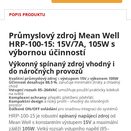
POPIS PRODUKTU
Průmyslový zdroj Mean Well
HRP-100-15: 15V/7A, 105W s
výbornou účinností
Výkonný spínaný zdroj vhodný i
do náročných provozů
Kvalitní průmyslový zdroj
s
výstupem 15V
a
výkonem 105W
Účinnost dosahuje 88,5 %
, zaručuje minimální ztráty a chladný
chod
Vstupní rozsah 85–264VAC
umožňuje použití prakticky kdekoli
na světě
Komplexní ochrany
: přepětí, přetížení, přehřátí
Kompaktní design
a nízký profil – vhodný do stísněných
prostor
Dálkové ON/OFF ovládání
pro snadnou integraci do systémů
HRP-100-15 je robustní
spínaný napájecí zdroj
od
Mean Well s konstantním výstupem
15V
a maximální
zátěží
105W
. Velký rozsah vstupního napětí (85–