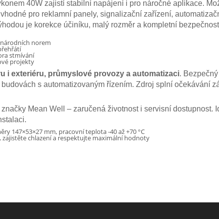
onem 40W zajistí stabilní napájení i pro náročné aplikace. Mo
vhodné pro reklamní panely, signalizační zařízení, automatizač
ýhodou je korekce účiníku, malý rozměr a kompletní bezpečnost
zinárodních norem
přehřátí
ora stmívání
ové projekty
ru i exteriéru, průmyslové provozy a automatizaci
. Bezpečný
 budovách s automatizovaným řízením. Zdroj splní očekávání zák
u značky Mean Well – zaručená životnost i servisní dostupnost.
stalaci.
měry 147×53×27 mm, pracovní teplota -40 až +70 °C
zajistěte chlazení a respektujte maximální hodnoty
u