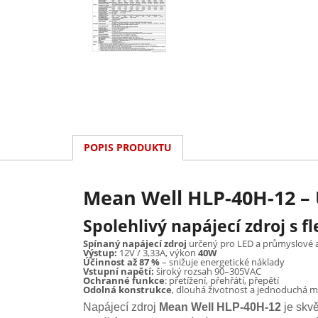
POPIS PRODUKTU
Mean Well HLP-40H-12 – 
Spolehlivý napájecí zdroj s 
Spínaný napájecí zdroj
určený pro LED a průmyslové a
Výstup:
12V / 3,33A, výkon
40W
Účinnost až 87 %
– snižuje energetické náklady
Vstupní napětí:
široký rozsah 90–305VAC
Ochranné funkce
: přetížení, přehřátí, přepětí
Odolná konstrukce
, dlouhá životnost a jednoduchá 
Napájecí zdroj
Mean Well HLP-40H-12
je skv