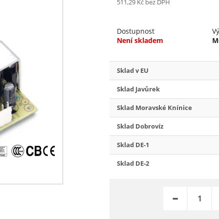
511,29 Kč
bez DPH
Dostupnost
V
Není skladem
M
Sklad v EU
Sklad Javůrek
Sklad Moravské Knínice
Sklad Dobrovíz
Sklad DE-1
Sklad DE-2