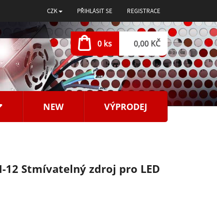
CZK
PŘIHLÁSIT SE
REGISTRACE
0 ks
0,00 KČ
NEW
VÝPRODEJ
-12 Stmívatelný zdroj pro LED