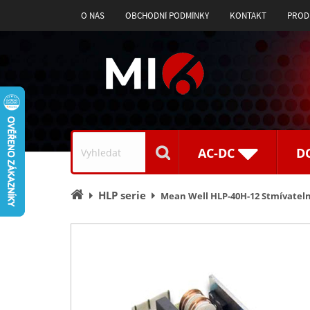
O NÁS
OBCHODNÍ PODMÍNKY
KONTAKT
PROD
Vyhledávání
AC-DC
D
Úvodní
HLP serie
Mean Well HLP-40H-12 Stmívateln
stránka