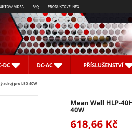
UKTOVÁ VIDEA
FAQ
PRODUKTOVÉ INFO
C-DC
DC-AC
PŘÍSLUŠENSTVÍ
ý zdroj pro LED 40W
Mean Well HLP-40H
40W
618,66 Kč