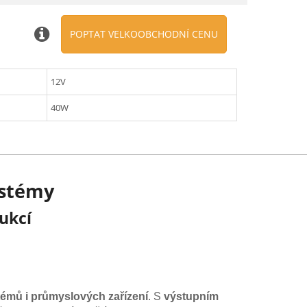
POPTAT VELKOOBCHODNÍ CENU
12V
40W
ystémy
rukcí
témů i průmyslových zařízení
. S
výstupním