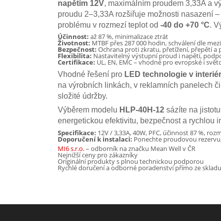
napětím 12V
, maximálním proudem 3,33A a výk
proudu 2–3,33A rozšiřuje možnosti nasazení – 
problému v rozmezí teplot od
-40 do +70 °C
. V
Účinnost:
až 87 %, minimalizace ztrát
Životnost:
MTBF přes 287 000 hodin, schválení dle me
Bezpečnost:
Ochrana proti zkratu, přetížení, přepětí a 
Flexibilita:
Nastavitelný výstupní proud i napětí, podp
Certifikace:
UL, EN, EMC – vhodné pro evropské i svět
Vhodné řešení pro
LED technologie v interié
na výrobních linkách, v reklamních panelech či
složité údržby.
Výběrem modelu
HLP-40H-12
sázíte na jistot
energetickou efektivitu, bezpečnost a rychlou in
Specifikace:
12V / 3,33A, 40W, PFC, účinnost 87 %, roz
Doporučení k instalaci:
Ponechte proudovou rezervu, 
MI6 s.r.o.
– odborník na značku Mean Well v ČR
Nejnižší ceny pro zákazníky
Originální produkty s plnou technickou podporou
Rychlé doručení a odborné poradenství přímo ze sklad