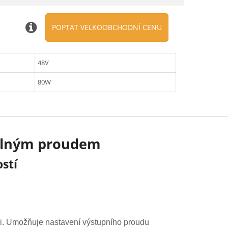
POPTAT VELKOOBCHODNÍ CENU
48V
80W
telným proudem
stí
ci. Umožňuje nastavení výstupního proudu