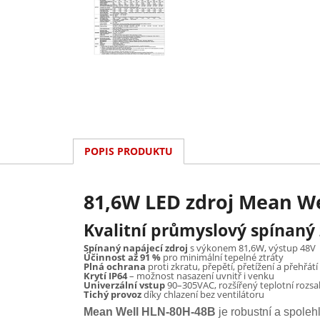
POPIS PRODUKTU
81,6W LED zdroj Mean We
Kvalitní průmyslový spínaný 
Spínaný napájecí zdroj
s výkonem 81,6W, výstup 48V
Účinnost až 91 %
pro minimální tepelné ztráty
Plná ochrana
proti zkratu, přepětí, přetížení a přehřátí
Krytí IP64
– možnost nasazení uvnitř i venku
Univerzální vstup
90–305VAC, rozšířený teplotní rozsa
Tichý provoz
díky chlazení bez ventilátoru
Mean Well HLN-80H-48B
je robustní a spole