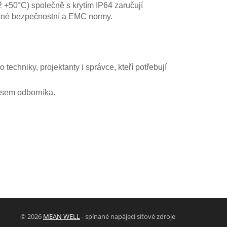
ž +50°C) společně s krytím IP64 zaručují
ísné bezpečnostní a EMC normy.
techniky, projektanty i správce, kteří potřebují
visem odborníka.
© 2026
MEAN WELL
- spínané napájecí síťové zdroje