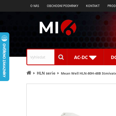
O NÁS
OBCHODNÍ PODMÍNKY
KONTAKT
PROD
Vyhledávání
AC-DC
D
Úvodní
HLN serie
Mean Well HLN-80H-48B Stmívatel
stránka