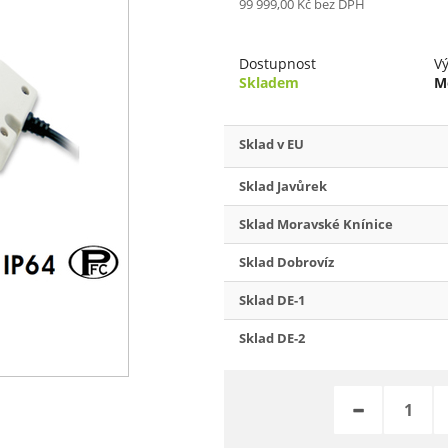
99 999,00 Kč
bez DPH
Dostupnost
V
Skladem
M
Sklad v EU
Sklad Javůrek
Sklad Moravské Knínice
Sklad Dobrovíz
Sklad DE-1
Sklad DE-2