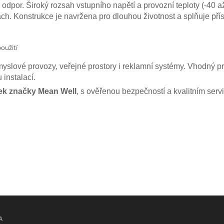
dpor. Široký rozsah vstupního napětí a provozní teploty (-40 a
h. Konstrukce je navržena pro dlouhou životnost a splňuje př
oužití
myslové provozy, veřejné prostory i reklamní systémy. Vhodný pro 
instalací.
bek značky Mean Well
, s ověřenou bezpečností a kvalitním ser
A