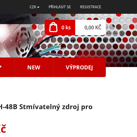
CZK
PŘIHLÁSIT SE
REGISTRACE
0 ks
0,00 KČ
NEW
VÝPRODEJ
-48B Stmívatelný zdroj pro
Kč