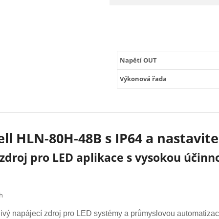
Napětí OUT
Výkonová řada
ll HLN-80H-48B s IP64 a nastavi
zdroj pro LED aplikace s vysokou účinno
h
hlivý napájecí zdroj pro LED systémy a průmyslovou automatiza