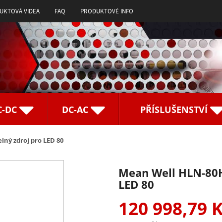
UKTOVÁ VIDEA
FAQ
PRODUKTOVÉ INFO
C-DC
DC-AC
PŘÍSLUŠENSTVÍ
ný zdroj pro LED 80
Mean Well HLN-80H
LED 80
120 998,79 