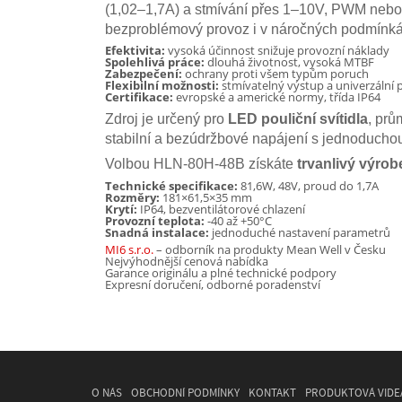
(1,02–1,7A) a stmívání přes 1–10V, PWM nebo o
bezproblémový provoz i v náročných podmínkác
Efektivita:
vysoká účinnost snižuje provozní náklady
Spolehlivá práce:
dlouhá životnost, vysoká MTBF
Zabezpečení:
ochrany proti všem typům poruch
Flexibilní možnosti:
stmívatelný výstup a univerzální p
Certifikace:
evropské a americké normy, třída IP64
Zdroj je určený pro
LED pouliční svítidla
, prů
stabilní a bezúdržbové napájení s jednoduchou 
Volbou HLN-80H-48B získáte
trvanlivý výro
Technické specifikace:
81,6W, 48V, proud do 1,7A
Rozměry:
181×61,5×35 mm
Krytí:
IP64, bezventilátorové chlazení
Provozní teplota:
-40 až +50°C
Snadná instalace:
jednoduché nastavení parametrů
MI6 s.r.o.
– odborník na produkty Mean Well v Česku
Nejvýhodnější cenová nabídka
Garance originálu a plné technické podpory
Expresní doručení, odborné poradenství
O NÁS
OBCHODNÍ PODMÍNKY
KONTAKT
PRODUKTOVÁ VIDE