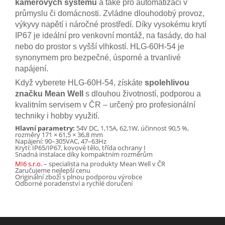
kamerových systémů
a také pro automatizaci v
průmyslu či domácnosti. Zvládne dlouhodobý provoz,
výkyvy napětí i náročné prostředí. Díky vysokému krytí
IP67 je ideální pro venkovní montáž, na fasády, do hal
nebo do prostor s vyšší vlhkostí. HLG-60H-54 je
synonymem pro bezpečné, úsporné a trvanlivé
napájení.
Když vyberete HLG-60H-54, získáte
spolehlivou
značku Mean Well
s dlouhou životností, podporou a
kvalitním servisem v ČR – určený pro profesionální
techniky i hobby využití.
Hlavní parametry:
54V DC, 1,15A, 62,1W, účinnost 90,5 %,
rozměry 171 × 61,5 × 36,8 mm
Napájení: 90–305VAC, 47–63Hz
Krytí: IP65/IP67, kovové tělo, třída ochrany I
Snadná instalace díky kompaktním rozměrům
MI6 s.r.o.
– specialista na produkty Mean Well v ČR
Zaručujeme nejlepší cenu
Originální zboží s plnou podporou výrobce
Odborné poradenství a rychlé doručení