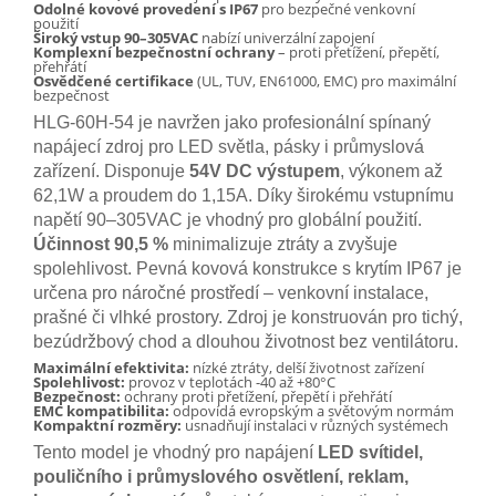
Odolné kovové provedení s IP67
pro bezpečné venkovní
použití
Široký vstup 90–305VAC
nabízí univerzální zapojení
Komplexní bezpečnostní ochrany
– proti přetížení, přepětí,
přehřátí
Osvědčené certifikace
(UL, TUV, EN61000, EMC) pro maximální
bezpečnost
HLG-60H-54 je navržen jako profesionální spínaný
napájecí zdroj pro LED světla, pásky i průmyslová
zařízení. Disponuje
54V DC výstupem
, výkonem až
62,1W a proudem do 1,15A. Díky širokému vstupnímu
napětí 90–305VAC je vhodný pro globální použití.
Účinnost 90,5 %
minimalizuje ztráty a zvyšuje
spolehlivost. Pevná kovová konstrukce s krytím IP67 je
určena pro náročné prostředí – venkovní instalace,
prašné či vlhké prostory. Zdroj je konstruován pro tichý,
bezúdržbový chod a dlouhou životnost bez ventilátoru.
Maximální efektivita:
nízké ztráty, delší životnost zařízení
Spolehlivost:
provoz v teplotách -40 až +80°C
Bezpečnost:
ochrany proti přetížení, přepětí i přehřátí
EMC kompatibilita:
odpovídá evropským a světovým normám
Kompaktní rozměry:
usnadňují instalaci v různých systémech
Tento model je vhodný pro napájení
LED svítidel,
pouličního i průmyslového osvětlení, reklam,