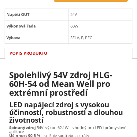
Napětí OUT
54V
Výkonová řada
60W
Výbava
SELV, F, PFC
POPIS PRODUKTU
Spolehlivý 54V zdroj HLG-
60H-54 od Mean Well pro
extrémní prostředí
LED napájecí zdroj s vysokou
účinností, robustností a dlouhou
životností
Spínaný zdroj
54V, výkon 62,1W – vhodný pro LED i průmyslové
aplikace
Účinnost 90,5 %
– snižuje spotřebu a ztráty