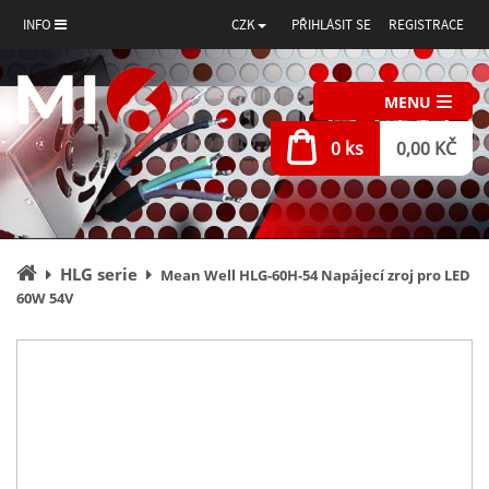
INFO
CZK
PŘIHLÁSIT SE
REGISTRACE
MENU
0 ks
0,00 KČ
Úvodní
HLG serie
Mean Well HLG-60H-54 Napájecí zroj pro LED
stránka
60W 54V