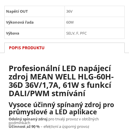
Napětí OUT
36V
Výkonová řada
60W
Výbava
SELV, F, PFC
POPIS PRODUKTU
Profesionální LED napájecí
zdroj MEAN WELL HLG-60H-
36D 36V/1,7A, 61W s funkcí
DALI/PWM stmívání
Vysoce účinný spínaný zdroj pro
průmyslové a LED aplikace
Odolný spínaný zdroj
pro trvalý provoz v obtížných
podmínkách
Účinnost až 90 %
– efektivní a úsporný provoz