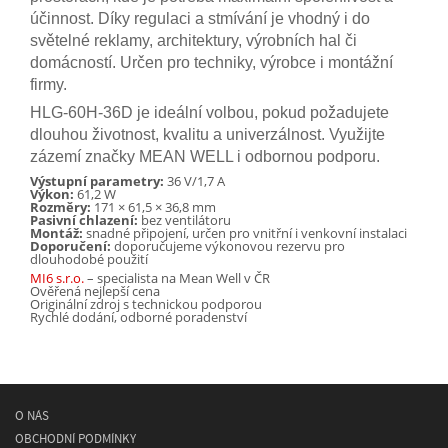
účinnost. Díky regulaci a stmívání je vhodný i do
světelné reklamy, architektury, výrobních hal či
domácností. Určen pro techniky, výrobce i montážní
firmy.
HLG-60H-36D je ideální volbou, pokud požadujete
dlouhou životnost, kvalitu a univerzálnost. Využijte
zázemí značky MEAN WELL i odbornou podporu.
Výstupní parametry:
36 V/1,7 A
Výkon:
61,2 W
Rozměry:
171 × 61,5 × 36,8 mm
Pasivní chlazení:
bez ventilátoru
Montáž:
snadné připojení, určen pro vnitřní i venkovní instalaci
Doporučení:
doporučujeme výkonovou rezervu pro
dlouhodobé použití
MI6 s.r.o.
– specialista na Mean Well v ČR
Ověřená nejlepší cena
Originální zdroj s technickou podporou
Rychlé dodání, odborné poradenství
O NÁS
OBCHODNÍ PODMÍNKY