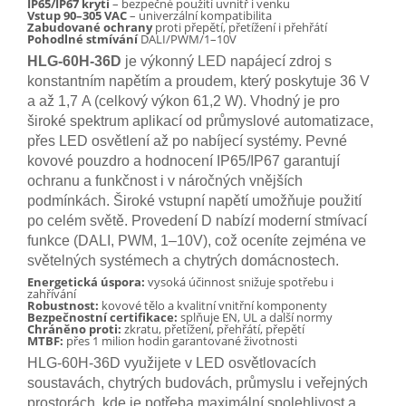
IP65/IP67 krytí
– bezpečné použití uvnitř i venku
Vstup 90–305 VAC
– univerzální kompatibilita
Zabudované ochrany
proti přepětí, přetížení i přehřátí
Pohodlné stmívání
DALI/PWM/1–10V
HLG-60H-36D
je výkonný LED napájecí zdroj s
konstantním napětím a proudem, který poskytuje 36 V
a až 1,7 A (celkový výkon 61,2 W). Vhodný je pro
široké spektrum aplikací od průmyslové automatizace,
přes LED osvětlení až po nabíjecí systémy. Pevné
kovové pouzdro a hodnocení IP65/IP67 garantují
ochranu a funkčnost i v náročných vnějších
podmínkách. Široké vstupní napětí umožňuje použití
po celém světě. Provedení D nabízí moderní stmívací
funkce (DALI, PWM, 1–10V), což oceníte zejména ve
světelných systémech a chytrých domácnostech.
Energetická úspora:
vysoká účinnost snižuje spotřebu i
zahřívání
Robustnost:
kovové tělo a kvalitní vnitřní komponenty
Bezpečnostní certifikace:
splňuje EN, UL a další normy
Chráněno proti:
zkratu, přetížení, přehřátí, přepětí
MTBF:
přes 1 milion hodin garantované životnosti
HLG-60H-36D využijete v LED osvětlovacích
soustavách, chytrých budovách, průmyslu i veřejných
prostorách, kde je potřeba maximální spolehlivost a