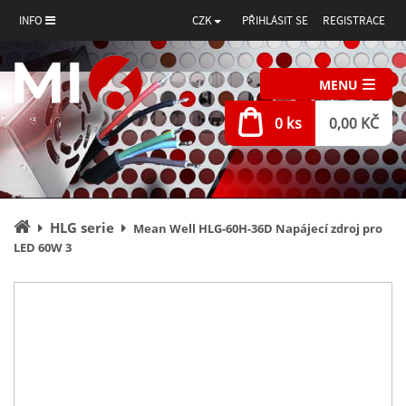
INFO
CZK
PŘIHLÁSIT SE
REGISTRACE
MENU
0 ks
0,00 KČ
Úvodní
HLG serie
Mean Well HLG-60H-36D Napájecí zdroj pro
stránka
LED 60W 3