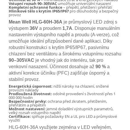
Vstupní rozsah 90–305VAC
umožňuje univerzální nasazení
Kompletní ochranné funkce
– přepětí, přetížení i přehřátí
Hliníkové tělo s krytím IP65/IP67
pro dlouhodobý a bezpečný
provoz
Mean Well HLG-60H-36A
je průmyslový LED zdroj s
výstupem
36V
a proudem
1,7A
. Disponuje manuálním
nastavením výstupního napětí a proudu (A-verze), což
umožňuje ideální přizpůsobení dané aplikaci. Díky
robustní konstrukci s krytím IP65/IP67, pasivnímu
chlazení bez ventilátoru a širokému vstupnímu rozsahu
90–305VAC
je vhodný jak do interiéru, tak pro
venkovní nasazení. Účinnost dosahuje až
90 %
a
aktivní korekce účiníku (PFC) zajišťuje úsporný a
stabilní provoz.
Energetická úspornost:
nižší nároky na chlazení, snížené
provozní náklady
Prodloužená životnost:
odolné provedení s životností přes 1
000 000 hodin
Bezpečnostní prvky:
ochrana před zkratem, přetížením,
přehřátím a přepětím
Možnost nastavení:
jemné doladění výstupních parametrů,
velký rozsah vstupního napětí
Certifikace:
splňuje požadavky EN a UL pro LED a průmyslové
využití
HLG-60H-36A využijete zejména v LED veřejném,