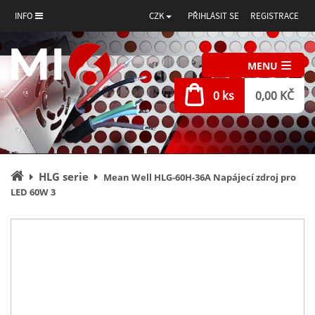
INFO
CZK
PŘIHLÁSIT SE
REGISTRACE
MENU
0 ks
0,00 KČ
Úvodní
HLG serie
Mean Well HLG-60H-36A Napájecí zdroj pro
stránka
LED 60W 3