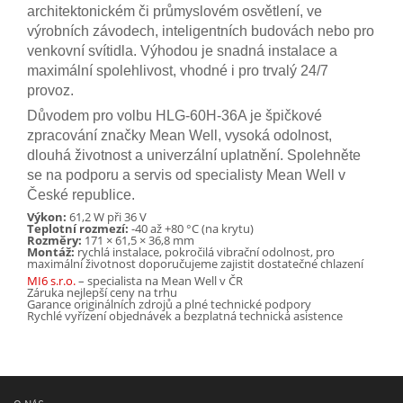
architektonickém či průmyslovém osvětlení, ve
výrobních závodech, inteligentních budovách nebo pro
venkovní svítidla. Výhodou je snadná instalace a
maximální spolehlivost, vhodné i pro trvalý 24/7
provoz.
Důvodem pro volbu HLG-60H-36A je špičkové
zpracování značky Mean Well, vysoká odolnost,
dlouhá životnost a univerzální uplatnění. Spolehněte
se na podporu a servis od specialisty Mean Well v
České republice.
Výkon:
61,2 W při 36 V
Teplotní rozmezí:
-40 až +80 °C (na krytu)
Rozměry:
171 × 61,5 × 36,8 mm
Montáž:
rychlá instalace, pokročilá vibrační odolnost, pro
maximální životnost doporučujeme zajistit dostatečné chlazení
MI6 s.r.o.
– specialista na Mean Well v ČR
Záruka nejlepší ceny na trhu
Garance originálních zdrojů a plné technické podpory
Rychlé vyřízení objednávek a bezplatná technická asistence