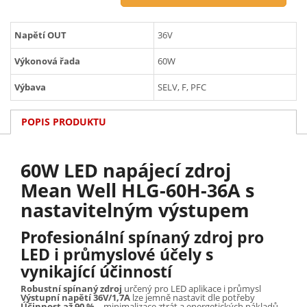
Napětí OUT
36V
Výkonová řada
60W
Výbava
SELV, F, PFC
POPIS PRODUKTU
60W LED napájecí zdroj
Mean Well HLG-60H-36A s
nastavitelným výstupem
Profesionální spínaný zdroj pro
LED i průmyslové účely s
vynikající účinností
Robustní spínaný zdroj
určený pro LED aplikace i průmysl
Výstupní napětí 36V/1,7A
lze jemně nastavit dle potřeby
Účinnost až 90 %
– minimalizace ztrát a energetických nákladů