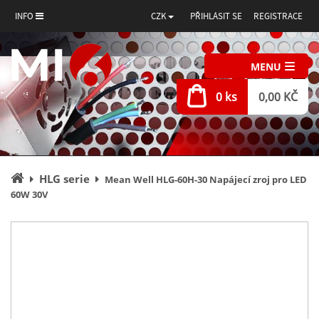
INFO
CZK
PŘIHLÁSIT SE
REGISTRACE
MENU
0 ks
0,00 KČ
Úvodní
HLG serie
Mean Well HLG-60H-30 Napájecí zroj pro LED
stránka
60W 30V