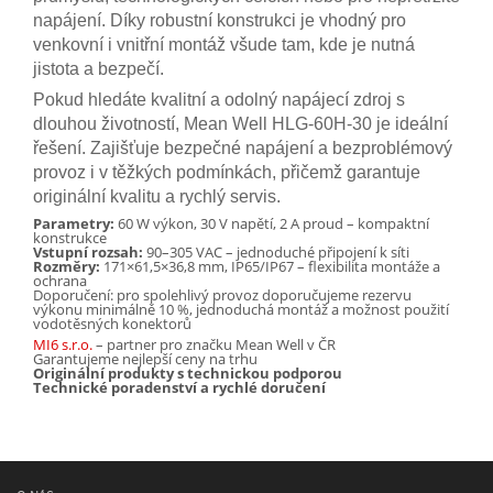
napájení. Díky robustní konstrukci je vhodný pro
venkovní i vnitřní montáž všude tam, kde je nutná
jistota a bezpečí.
Pokud hledáte kvalitní a odolný napájecí zdroj s
dlouhou životností, Mean Well HLG-60H-30 je ideální
řešení. Zajišťuje bezpečné napájení a bezproblémový
provoz i v těžkých podmínkách, přičemž garantuje
originální kvalitu a rychlý servis.
Parametry:
60 W výkon, 30 V napětí, 2 A proud – kompaktní
konstrukce
Vstupní rozsah:
90–305 VAC – jednoduché připojení k síti
Rozměry:
171×61,5×36,8 mm, IP65/IP67 – flexibilita montáže a
ochrana
Doporučení: pro spolehlivý provoz doporučujeme rezervu
výkonu minimálně 10 %, jednoduchá montáž a možnost použití
vodotěsných konektorů
MI6 s.r.o.
– partner pro značku Mean Well v ČR
Garantujeme nejlepší ceny na trhu
Originální produkty s technickou podporou
Technické poradenství a rychlé doručení