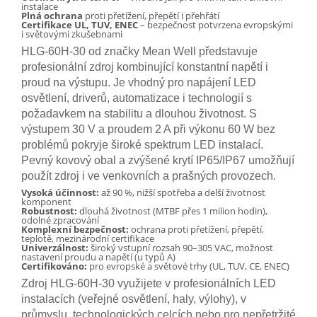
instalace
Plná ochrana
proti přetížení, přepětí i přehřátí
Certifikace UL, TUV, ENEC
– bezpečnost potvrzena evropskými
i světovými zkušebnami
HLG-60H-30 od značky Mean Well představuje
profesionální zdroj kombinující konstantní napětí i
proud na výstupu. Je vhodný pro napájení LED
osvětlení, driverů, automatizace i technologií s
požadavkem na stabilitu a dlouhou životnost. S
výstupem 30 V a proudem 2 A při výkonu 60 W bez
problémů pokryje široké spektrum LED instalací.
Pevný kovový obal a zvýšené krytí IP65/IP67 umožňují
použít zdroj i ve venkovních a prašných provozech.
Vysoká účinnost:
až 90 %, nižší spotřeba a delší životnost
komponent
Robustnost:
dlouhá životnost (MTBF přes 1 milion hodin),
odolné zpracování
Komplexní bezpečnost:
ochrana proti přetížení, přepětí,
teplotě, mezinárodní certifikace
Univerzálnost:
široký vstupní rozsah 90–305 VAC, možnost
nastavení proudu a napětí (u typů A)
Certifikováno:
pro evropské a světové trhy (UL, TUV, CE, ENEC)
Zdroj HLG-60H-30 využijete v profesionálních LED
instalacích (veřejné osvětlení, haly, výlohy), v
průmyslu, technologických celcích nebo pro nepřetržité