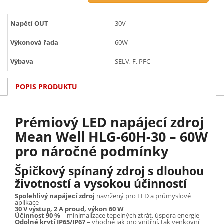
Napětí OUT
30V
Výkonová řada
60W
Výbava
SELV, F, PFC
POPIS PRODUKTU
Prémiový LED napájecí zdroj
Mean Well HLG-60H-30 – 60W
pro náročné podmínky
Špičkový spínaný zdroj s dlouhou
životností a vysokou účinností
Spolehlivý napájecí zdroj
navržený pro LED a průmyslové
aplikace
30 V výstup, 2 A proud, výkon 60 W
Účinnost 90 %
– minimalizace tepelných ztrát, úspora energie
Odolné krytí IP65/IP67
– vhodné jak pro vnitřní, tak venkovní