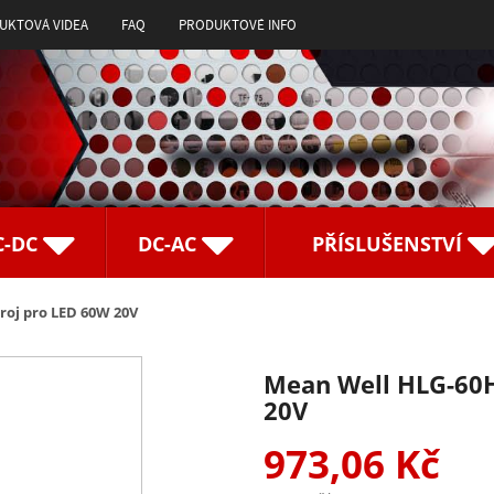
UKTOVÁ VIDEA
FAQ
PRODUKTOVÉ INFO
C-DC
DC-AC
PŘÍSLUŠENSTVÍ
roj pro LED 60W 20V
Mean Well HLG-60H
20V
973,06 Kč