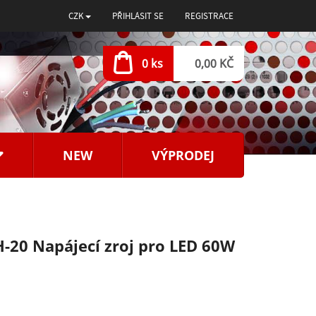
CZK
PŘIHLÁSIT SE
REGISTRACE
0 ks
0,00 KČ
NEW
VÝPRODEJ
-20 Napájecí zroj pro LED 60W