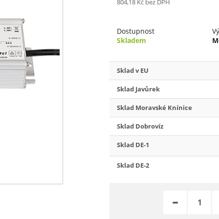
804,18 Kč
bez DPH
Dostupnost
V
Skladem
M
Sklad v EU
Sklad Javůrek
Sklad Moravské Knínice
Sklad Dobrovíz
Sklad DE-1
Sklad DE-2