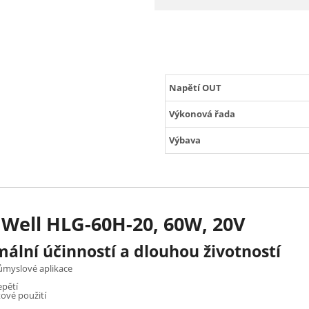
Napětí OUT
Výkonová řada
Výbava
 Well HLG-60H-20, 60W, 20V
ální účinností a dlouhou životností
růmyslové aplikace
epětí
ové použití