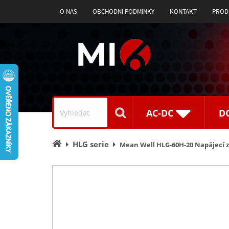
O NÁS
OBCHODNÍ PODMÍNKY
KONTAKT
PROD
Vyhledávání
AC-DC
D
Úvodní
HLG serie
Mean Well HLG-60H-20 Napájecí z
stránka