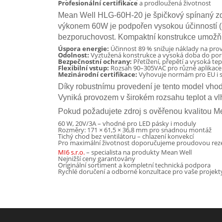
Profesionální certifikace
a prodloužená životnost
Mean Well HLG-60H-20 je špičkový spínaný zdr
výkonem 60W je podpořen vysokou účinností (
bezporuchovost. Kompaktní konstrukce umožňuje
Úspora energie:
Účinnost 89 % snižuje náklady na pro
Odolnost:
Vyztužená konstrukce a vysoká doba do po
Bezpečnostní ochrany:
Přetížení, přepětí a vysoká tep
Flexibilní vstup:
Rozsah 90–305VAC pro různé aplikace
Mezinárodní certifikace:
Vyhovuje normám pro EU i 
Díky robustnímu provedení je tento model vhodný
Vyniká provozem v širokém rozsahu teplot a vl
Pokud požadujete zdroj s ověřenou kvalitou Me
60 W, 20V/3A – vhodné pro LED pásky i moduly
Rozměry: 171 × 61,5 × 36,8 mm pro snadnou montáž
Tichý chod bez ventilátoru – chlazení konvekcí
Pro maximální životnost doporučujeme proudovou reze
MI6 s.r.o.
– specialista na produkty Mean Well
Nejnižší ceny garantovány
Originální sortiment a kompletní technická podpora
Rychlé doručení a odborné konzultace pro vaše projekt