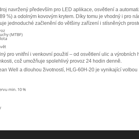
oj navržený především pro LED aplikace, osvětlení a automatiz
89 %) a odolným kovovým krytem. Díky tomu je vhodný i pro ná
 jednoduché začlenění do většiny zařízení i stísněných prosto
voz
ruchy (MTBF)
lota
svět
 pro vnitřní i venkovní použití – od osvětlení ulic a výrobních
hkosti, což umožňuje spolehlivý provoz 24 hodin denně.
an Well a dlouhou životností, HLG-60H-20 je vynikající volbou
rvu min. 10 %
y