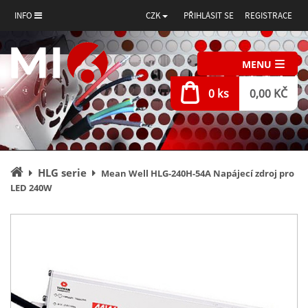
INFO
CZK
PŘIHLÁSIT SE
REGISTRACE
MENU
0 ks
0,00 KČ
Úvodní
HLG serie
Mean Well HLG-240H-54A Napájecí zdroj pro
stránka
LED 240W