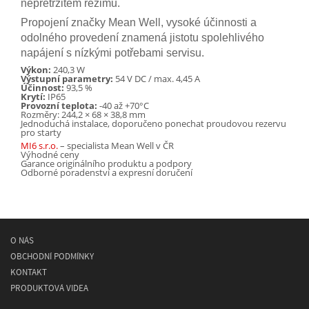
nepřetržitém režimu.
Propojení značky Mean Well, vysoké účinnosti a
odolného provedení znamená jistotu spolehlivého
napájení s nízkými potřebami servisu.
Výkon:
240,3 W
Výstupní parametry:
54 V DC / max. 4,45 A
Účinnost:
93,5 %
Krytí:
IP65
Provozní teplota:
-40 až +70°C
Rozměry: 244,2 × 68 × 38,8 mm
Jednoduchá instalace, doporučeno ponechat proudovou rezervu
pro starty
MI6 s.r.o.
– specialista Mean Well v ČR
Výhodné ceny
Garance originálního produktu a podpory
Odborné poradenství a expresní doručení
O NÁS
OBCHODNÍ PODMÍNKY
KONTAKT
PRODUKTOVÁ VIDEA