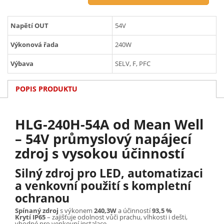
Napětí OUT
54V
Výkonová řada
240W
Výbava
SELV, F, PFC
POPIS PRODUKTU
HLG-240H-54A od Mean Well
– 54V průmyslový napájecí
zdroj s vysokou účinností
Silný zdroj pro LED, automatizaci
a venkovní použití s kompletní
ochranou
Spínaný zdroj
s výkonem
240,3W
a účinností
93,5 %
Krytí IP65
– zajišťuje odolnost vůči prachu, vlhkosti i dešti,
vhodné pro venkovní instalace