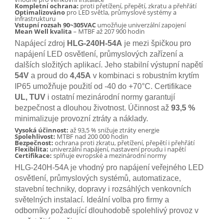
Kompletní ochrana:
proti přetížení, přepětí, zkratu a přehřátí
Optimalizováno
pro LED světla, průmyslové systémy a
infrastrukturu
Vstupní rozsah
90~305VAC
umožňuje univerzální zapojení
Mean Well kvalita
– MTBF až 207 900 hodin
Napájecí zdroj
HLG-240H-54A
je mezi špičkou pro
napájení LED osvětlení, průmyslových zařízení a
dalších složitých aplikací. Jeho stabilní výstupní napětí
54V
a proud do
4,45A
v kombinaci s robustním krytím
IP65 umožňuje použití od -40 do +70°C. Certifikace
UL, TUV
i ostatní mezinárodní normy garantují
bezpečnost a dlouhou životnost. Účinnost až
93,5 %
minimalizuje provozní ztráty a náklady.
Vysoká účinnost:
až 93,5 % snižuje ztráty energie
Spolehlivost:
MTBF nad 200 000 hodin
Bezpečnost:
ochrana proti zkratu, přetížení, přepětí i přehřátí
Flexibilita:
univerzální napájení, nastavení proudu i napětí
Certifikace:
splňuje evropské a mezinárodní normy
HLG-240H-54A je vhodný pro napájení veřejného LED
osvětlení, průmyslových systémů, automatizace,
stavební techniky, dopravy i rozsáhlých venkovních
světelných instalací. Ideální volba pro firmy a
odborníky požadující dlouhodobě spolehlivý provoz v