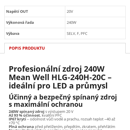
Napětí OUT
20V
Výkonová řada
240W
Výbava
SELV, F, PFC
POPIS PRODUKTU
Profesionální zdroj 240W
Mean Well HLG-240H-20C –
ideální pro LED a průmysl
Účinný a bezpečný spínaný zdroj
s maximální ochranou
240W spínaný zdroj
s výstupem 20 V
Až 93 % účinnost
, kvalitní PFC
IP67 krytí
– odolnost vůči vodě a prachu, rozsah teplot –40 až
+70 °C
Plná ochrana
před přetížením, přepětím, zkratem, přehřátím