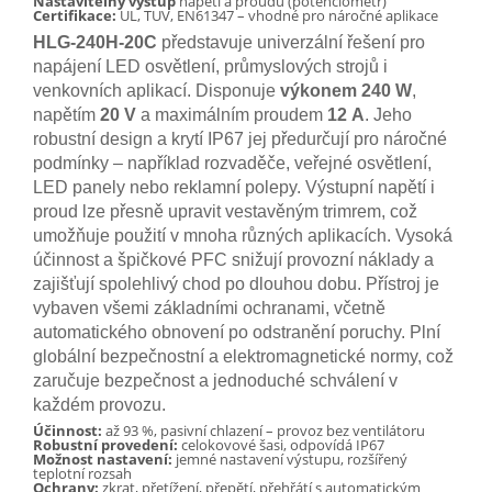
Nastavitelný výstup
napětí a proudu (potenciometr)
Certifikace:
UL, TUV, EN61347 – vhodné pro náročné aplikace
HLG-240H-20C
představuje univerzální řešení pro
napájení LED osvětlení, průmyslových strojů i
venkovních aplikací. Disponuje
výkonem 240 W
,
napětím
20 V
a maximálním proudem
12 A
. Jeho
robustní design a krytí IP67 jej předurčují pro náročné
podmínky – například rozvaděče, veřejné osvětlení,
LED panely nebo reklamní polepy. Výstupní napětí i
proud lze přesně upravit vestavěným trimrem, což
umožňuje použití v mnoha různých aplikacích. Vysoká
účinnost a špičkové PFC snižují provozní náklady a
zajišťují spolehlivý chod po dlouhou dobu. Přístroj je
vybaven všemi základními ochranami, včetně
automatického obnovení po odstranění poruchy. Plní
globální bezpečnostní a elektromagnetické normy, což
zaručuje bezpečnost a jednoduché schválení v
každém provozu.
Účinnost:
až 93 %, pasivní chlazení – provoz bez ventilátoru
Robustní provedení:
celokovové šasi, odpovídá IP67
Možnost nastavení:
jemné nastavení výstupu, rozšířený
teplotní rozsah
Ochrany:
zkrat, přetížení, přepětí, přehřátí s automatickým