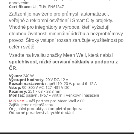
obnovením
Certifikace:
UL, TUV, EN61347
Zařízení je navrženo pro průmysl, automatizaci,
veřejné a reklamní osvětlení i Smart City projekty.
Vhodné pro integrátory a výrobce, kteří vyžadují
dlouhou životnost, minimální údržbu a bezproblémový
provoz. Široký vstupní rozsah zaručuje využitelnost po
celém světě.
Vsaďte na kvalitu značky Mean Well, která nabízí
spolehlivost, nízké servisní náklady a podporu z
ČR
.
Výkon:
240 W
Výstupní hodnoty:
20 V DC, 12 A
Rozsah nastavení:
napětí 10–20 V, proud 6–12 A
Vstup:
90–305 V AC, 127–431 V DC
Rozměry:
251 × 68 × 38,8 mm
Montáž:
pasivní, IP67 – vnitřní i venkovní nasazení
MI6 s.r.o.
– váš partner pro Mean Well v ČR
Zajišťujeme nejlepší cenu
Originální produkty a kompletní podpora
Odborné poradenství, rychlé dodání