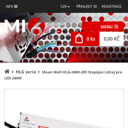
INFO
CZK
PŘIHLÁSIT SE
REGISTRACE
MENU
0 ks
0,00 KČ
Úvodní
HLG serie
Mean Well HLG-240H-20C Napájecí zdroj pro
stránka
LED 240W